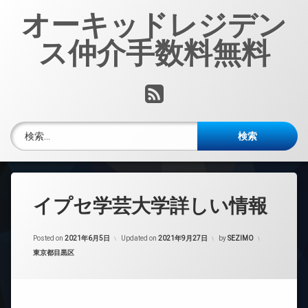
コ
オーキッドレジデン
ン
テ
ス仲介手数料無料
ン
ツ
へ
RSS
ス
キ
ッ
検索:
プ
イプセ学芸大学詳しい情報
Posted on
2021年6月5日
Updated on
2021年9月27日
by
SEZIMO
カテゴリー:
東京都目黒区