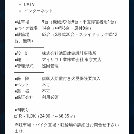
CATV
インターネット
■駐車場 9台（機械式3段8台・平置障害者用1台）
■バイク置場 14台（中型6台・原付8台）
■駐輪場 62台（2段式20台・スライドラック式42
台、無料）
―――――――
■設 計 株式会社池田建築設計事務所
■施 工 アイサワ工業株式会社 東京支店
■管理形式 巡回管理
―――――――
■保 険 借家人賠償付き火災保険要加入
■ペット 不可
■楽 器 不可
■保証会社 利用必須
―――――――
■間取り
□1R～1LDK（24.80㎡～68.35㎡）
※駐車場・バイク置場・駐輪場の詳細はお問合せ下さい
ませ。