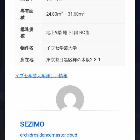
専有面
2
2
24.80m
– 31.60m
積
構造規
地上9階 地下1階 RC造
模
物件名
イプセ学芸大学
所在地
東京都目黒区柿の木坂2-3-1
イプセ学芸大学詳しい情報
SEZIMO
orchidresidencemaster.cloud