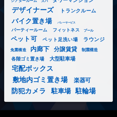
タワーマンション
シアタールーム
スパ
デザイナーズ
トランクルーム
バイク置き場
バレーサービス
フィットネス
パーティールーム
プール
ペット可
ラウンジ
ペット足洗い場
内廊下
分譲賃貸
免震構造
制震構造
大型駐車場
各階ゴミ置き場
宅配ボックス
敷地内ゴミ置き場
楽器可
防犯カメラ
駐輪場
駐車場