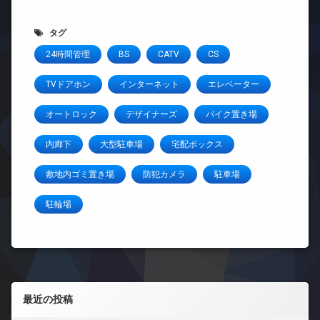
タグ
24時間管理
BS
CATV
CS
TVドアホン
インターネット
エレベーター
オートロック
デザイナーズ
バイク置き場
内廊下
大型駐車場
宅配ボックス
敷地内ゴミ置き場
防犯カメラ
駐車場
駐輪場
左サイドバー
最近の投稿