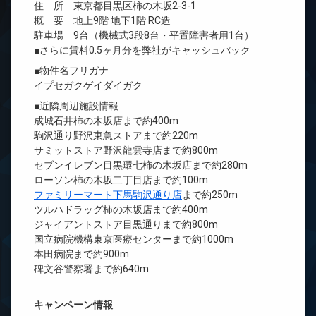
住 所 東京都目黒区柿の木坂2-3-1
概 要 地上9階 地下1階 RC造
駐車場 9台（機械式3段8台・平置障害者用1台）
■さらに賃料0.5ヶ月分を弊社がキャッシュバック
■物件名フリガナ
イプセガクゲイダイガク
■近隣周辺施設情報
成城石井柿の木坂店まで約400m
駒沢通り野沢東急ストアまで約220m
サミットストア野沢龍雲寺店まで約800m
セブンイレブン目黒環七柿の木坂店まで約280m
ローソン柿の木坂二丁目店まで約100m
ファミリーマート下馬駒沢通り店
まで約250m
ツルハドラッグ柿の木坂店まで約400m
ジャイアントストア目黒通りまで約800m
国立病院機構東京医療センターまで約1000m
本田病院まで約900m
碑文谷警察署まで約640m
キャンペーン情報