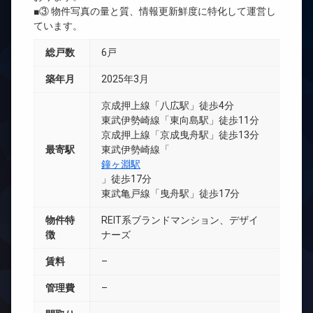
■③ 物件写真の量と質、情報更新鮮度に特化して運営し
ています。
総戸数
6戸
築年月
2025年3月
京成押上線「八広駅」徒歩4分
東武伊勢崎線「東向島駅」徒歩11分
京成押上線「京成曳舟駅」徒歩13分
最寄駅
東武伊勢崎線「
鐘ヶ淵駅
」徒歩17分
東武亀戸線「曳舟駅」徒歩17分
物件特
REIT系ブランドマンション、デザイ
徴
ナーズ
賃料
–
管理費
–