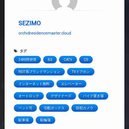
SEZIMO
orchidresidencemaster.cloud
タグ
24時間管理
BS
CATV
CS
REIT系ブランドマンション
TVドアホン
インターネット無料
エレベーター
オートロック
デザイナーズ
バイク置き場
ペット可
宅配ボックス
防犯カメラ
駐車場
駐輪場