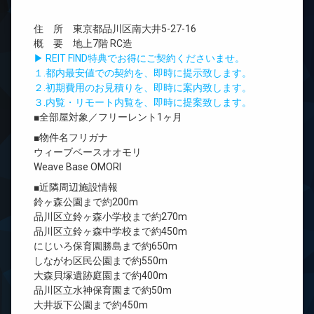
住 所 東京都品川区南大井5-27-16
概 要 地上7階 RC造
▶ REIT FIND特典でお得にご契約くださいませ。
１.都内最安値での契約を、即時に提示致します。
２.初期費用のお見積りを、即時に案内致します。
３.内覧・リモート内覧を、即時に提案致します。
■全部屋対象／フリーレント1ヶ月
■物件名フリガナ
ウィーブベースオオモリ
Weave Base OMORI
■近隣周辺施設情報
鈴ヶ森公園まで約200m
品川区立鈴ヶ森小学校まで約270m
品川区立鈴ヶ森中学校まで約450m
にじいろ保育園勝島まで約650m
しながわ区民公園まで約550m
大森貝塚遺跡庭園まで約400m
品川区立水神保育園まで約50m
大井坂下公園まで約450m