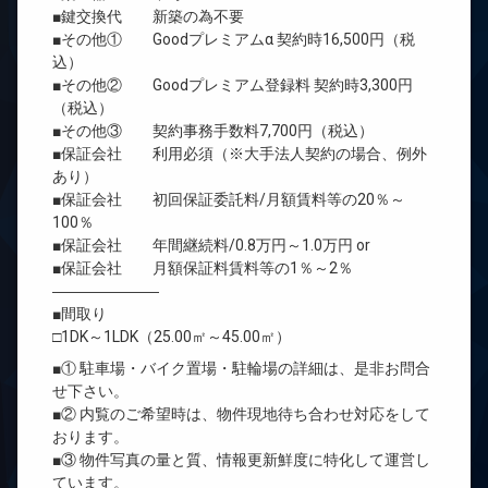
■鍵交換代 新築の為不要
■その他① Goodプレミアムα 契約時16,500円（税
込）
■その他② Goodプレミアム登録料 契約時3,300円
（税込）
■その他③ 契約事務手数料7,700円（税込）
■保証会社 利用必須（※大手法人契約の場合、例外
あり）
■保証会社 初回保証委託料/月額賃料等の20％～
100％
■保証会社 年間継続料/0.8万円～1.0万円 or
■保証会社 月額保証料賃料等の1％～2％
―――――――
■間取り
□1DK～1LDK（25.00㎡～45.00㎡）
■① 駐車場・バイク置場・駐輪場の詳細は、是非お問合
せ下さい。
■② 内覧のご希望時は、物件現地待ち合わせ対応をして
おります。
■③ 物件写真の量と質、情報更新鮮度に特化して運営し
ています。