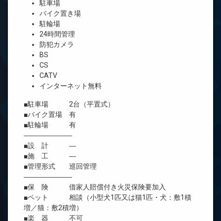
駐車場
バイク置き場
駐輪場
24時間管理
防犯カメラ
BS
CS
CATV
インターネット無料
■駐車場 2台（平置式）
■バイク置場 有
■駐輪場 有
―――――――
■設 計 ―
■施 工 ―
■管理形式 巡回管理
―――――――
■保 険 借家人賠償付き火災保険要加入
■ペット 相談（小型犬1匹又は猫1匹・犬：敷1積
増／猫：敷2積増）
■楽 器 不可