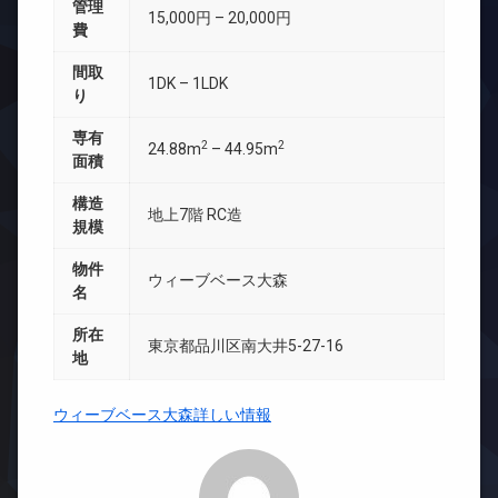
管理
15,000円 – 20,000円
費
間取
1DK – 1LDK
り
専有
2
2
24.88m
– 44.95m
面積
構造
地上7階 RC造
規模
物件
ウィーブベース大森
名
所在
東京都品川区南大井5-27-16
地
ウィーブベース大森詳しい情報