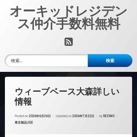
コ
オーキッドレジデン
ン
テ
ス仲介手数料無料
ン
ツ
へ
RSS
ス
キ
ッ
検索:
プ
ウィーブベース大森詳しい
情報
Posted on
2026年6月26日
Updated on
2026年7月22日
by
SEZIMO
カテゴリー:
東京都品川区