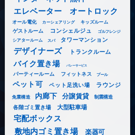
エレベーター
オートロック
オール電化
キッズルーム
カーシェアリング
コンシェルジュ
ゲストルーム
ゴルフレンジ
タワーマンション
シアタールーム
スパ
デザイナーズ
トランクルーム
バイク置き場
バレーサービス
フィットネス
パーティールーム
プール
ペット可
ラウンジ
ペット足洗い場
内廊下
分譲賃貸
免震構造
制震構造
大型駐車場
各階ゴミ置き場
宅配ボックス
敷地内ゴミ置き場
楽器可