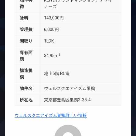
物件特
REIT系ブランドマンション、デザイ
徴
ナーズ
賃料
143,000円
管理費
6,000円
間取り
1LDK
専有面
2
34.95m
積
構造規
地上5階 RC造
模
物件名
ウェルスクエアイズム巣鴨
所在地
東京都豊島区巣鴨3-38-4
ウェルスクエアイズム巣鴨詳しい情報