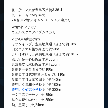
住 所 東京都豊島区巣鴨3-38-4
概 要 地上5階 RC造
■全部屋対象／キャンペーンＡ／適用可
■物件名フリガナ
ウェルスクエアイズムスガモ
■近隣周辺施設情報
セブンイレブン豊島地蔵通り店まで約10m
肉のハナマサ巣鴨店まで約50m
まいばすけっと巣鴨地蔵通り店まで約100m
総合病院一心病院まで約560m
東京都立大塚病院まで約1200m
巣鴨第一保育園まで約100m
巣鴨四丁目第3児童遊園まで約110m
巣鴨四丁目児童遊園まで約140m
豊島区立清和小学校まで約180m
豊島区立仰高小学校
まで約300m
十文字高等学校まで約350m
私立本郷中学校まで約550m
染井霊園まで約240m