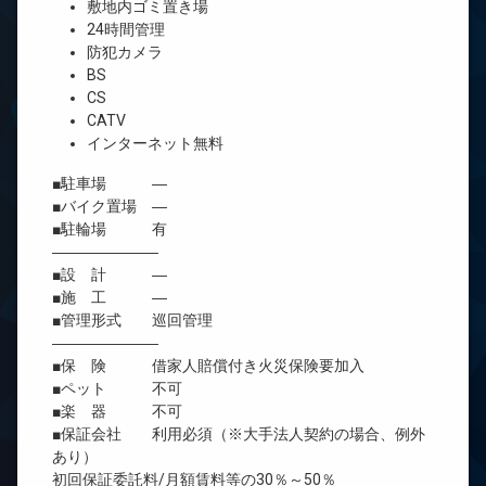
敷地内ゴミ置き場
24時間管理
防犯カメラ
BS
CS
CATV
インターネット無料
■駐車場 ―
■バイク置場 ―
■駐輪場 有
―――――――
■設 計 ―
■施 工 ―
■管理形式 巡回管理
―――――――
■保 険 借家人賠償付き火災保険要加入
■ペット 不可
■楽 器 不可
■保証会社 利用必須（※大手法人契約の場合、例外
あり）
初回保証委託料/月額賃料等の30％～50％