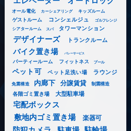
エレベーター
オートロック
オール電化
キッズルーム
カーシェアリング
コンシェルジュ
ゲストルーム
ゴルフレンジ
タワーマンション
シアタールーム
スパ
デザイナーズ
トランクルーム
バイク置き場
バレーサービス
フィットネス
パーティールーム
プール
ペット可
ラウンジ
ペット足洗い場
内廊下
分譲賃貸
免震構造
制震構造
大型駐車場
各階ゴミ置き場
宅配ボックス
敷地内ゴミ置き場
楽器可
防犯カメラ
駐輪場
駐車場