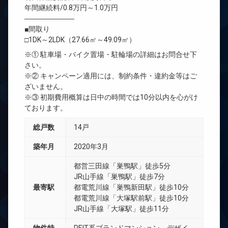
年間継続料/0.8万円～1.0万円
―――――――
■間取り
□1DK～2LDK（27.66㎡～49.09㎡）
※① 駐車場・バイク置場・駐輪場の詳細はお問合せ下
さい。
※② キャンペーン適用には、制約条件・違約金等はご
ざいません。
※③ 初期費用概算は日中の時間では10分以内を心がけ
ております。
総戸数
14戸
築年月
2020年3月
都営三田線「巣鴨駅」徒歩5分
JR山手線「巣鴨駅」徒歩7分
最寄駅
都電荒川線「巣鴨新田駅」徒歩10分
都電荒川線「大塚駅前駅」徒歩10分
JR山手線「大塚駅」徒歩11分