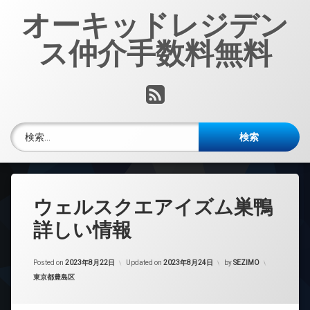
コ
オーキッドレジデン
ン
テ
ス仲介手数料無料
ン
ツ
へ
RSS
ス
キ
ッ
検索:
プ
ウェルスクエアイズム巣鴨
詳しい情報
Posted on
2023年8月22日
Updated on
2023年8月24日
by
SEZIMO
カテゴリー:
東京都豊島区