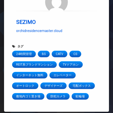
SEZIMO
orchidresidencemaster.cloud
タグ
24時間管理
BS
CATV
CS
REIT系ブランドマンション
TVドアホン
インターネット無料
エレベーター
オートロック
デザイナーズ
宅配ボックス
敷地内ゴミ置き場
防犯カメラ
駐輪場