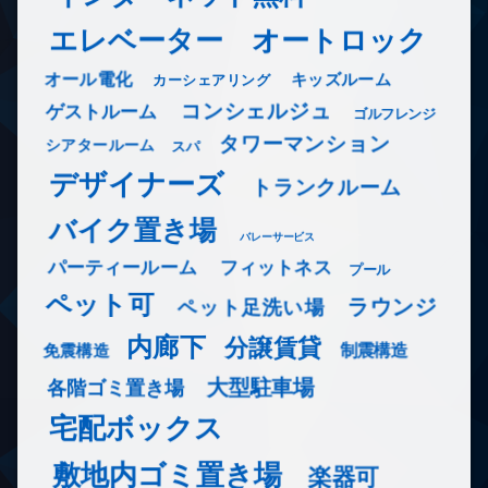
エレベーター
オートロック
オール電化
キッズルーム
カーシェアリング
コンシェルジュ
ゲストルーム
ゴルフレンジ
タワーマンション
シアタールーム
スパ
デザイナーズ
トランクルーム
バイク置き場
バレーサービス
フィットネス
パーティールーム
プール
ペット可
ラウンジ
ペット足洗い場
内廊下
分譲賃貸
免震構造
制震構造
大型駐車場
各階ゴミ置き場
宅配ボックス
敷地内ゴミ置き場
楽器可