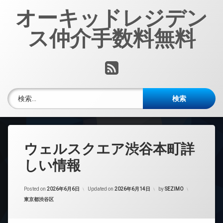
コ
オーキッドレジデン
ン
テ
ス仲介手数料無料
ン
ツ
へ
RSS
ス
キ
ッ
検索:
プ
ウェルスクエア渋谷本町詳
しい情報
Posted on
2026年6月6日
Updated on
2026年6月14日
by
SEZIMO
カテゴリー:
東京都渋谷区