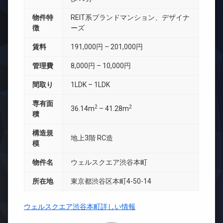
物件特
REIT系ブランドマンション、デザイナ
徴
ーズ
賃料
191,000円 – 201,000円
管理費
8,000円 – 10,000円
間取り
1LDK – 1LDK
専有面
2
2
36.14m
– 41.28m
積
構造規
地上3階 RC造
模
物件名
ウェルスクエア渋谷本町
所在地
東京都渋谷区本町4-50-14
ウェルスクエア渋谷本町詳しい情報