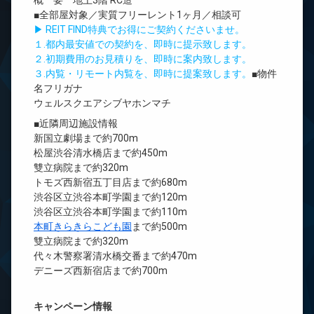
概 要 地上3階 RC造
■全部屋対象／実質フリーレント1ヶ月／相談可
▶ REIT FIND特典でお得にご契約くださいませ。
１.都内最安値での契約を、即時に提示致します。
２.初期費用のお見積りを、即時に案内致します。
３.内覧・リモート内覧を、即時に提案致します。
■物件
名フリガナ
ウェルスクエアシブヤホンマチ
■近隣周辺施設情報
新国立劇場まで約700m
松屋渋谷清水橋店まで約450m
雙立病院まで約320m
トモズ西新宿五丁目店まで約680m
渋谷区立渋谷本町学園まで約120m
渋谷区立渋谷本町学園まで約110m
本町きらきらこども園
まで約500m
雙立病院まで約320m
代々木警察署清水橋交番まで約470m
デニーズ西新宿店まで約700m
キャンペーン情報