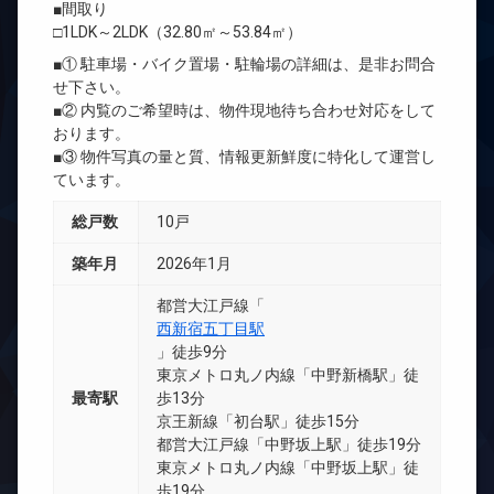
■間取り
□1LDK～2LDK（32.80㎡～53.84㎡）
■① 駐車場・バイク置場・駐輪場の詳細は、是非お問合
せ下さい。
■② 内覧のご希望時は、物件現地待ち合わせ対応をして
おります。
■③ 物件写真の量と質、情報更新鮮度に特化して運営し
ています。
総戸数
10戸
築年月
2026年1月
都営大江戸線「
西新宿五丁目駅
」徒歩9分
東京メトロ丸ノ内線「中野新橋駅」徒
最寄駅
歩13分
京王新線「初台駅」徒歩15分
都営大江戸線「中野坂上駅」徒歩19分
東京メトロ丸ノ内線「中野坂上駅」徒
歩19分