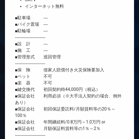
インターネット無料
■駐車場 ―
■バイク置場 ―
■駐輪場 ―
―――――――
■設 計 ―
■施 工 ―
■管理形式 巡回管理
―――――――
■保 険 借家人賠償付き火災保険要加入
■ペット 不可
■楽 器 不可
■鍵交換代 初回契約時44,000円（税込）
■保証会社 利用必須（※大手法人契約の場合、例外
あり）
■保証会社 初回保証委託料/月額賃料等の20％～
100％
■保証会社 年間継続料/0.8万円～1.0万円 or
■保証会社 月額保証料賃料等の1％～2％
―――――――