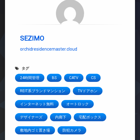
SEZIMO
orchidresidencemaster.cloud
タグ
24時間管理
BS
CATV
CS
REIT系ブランドマンション
TVドアホン
インターネット無料
オートロック
デザイナーズ
内廊下
宅配ボックス
敷地内ゴミ置き場
防犯カメラ