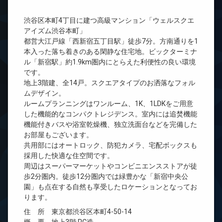
渋谷区本町4丁目に建つ高級マンション「ウェルスクエ
アイズム渋谷本町」
都営大江戸線「西新宿五丁目駅」徒歩7分。方南通りを1
本入った落ち着きのある閑静な住宅地。ビックターミナ
ル「新宿駅」約1.9km圏内にとらえた利便性の良い環境
です。
地上3階建、全14戸。スクエアタイプのお洒落なフォル
ムデザイン。
ルームプランニングはワンルーム、1K、1LDKをご用意
した機能的なコンパクトレジデンス。室内には追焚機能
機能付きバスや浴室乾燥機、独立洗面台などを完備した
お部屋もございます。
共用部にはオートロック、防犯カメラ、宅配ボックスも
採用した快適な住空間です。
周辺はスーパーマーケットやコンビニエンスストアが徒
歩2分圏内。徒歩12分圏内では緑豊かな「新宿中央公
園」も点在する自然も享受したロケーションとなってお
ります。
住 所 東京都渋谷区本町4-50-14