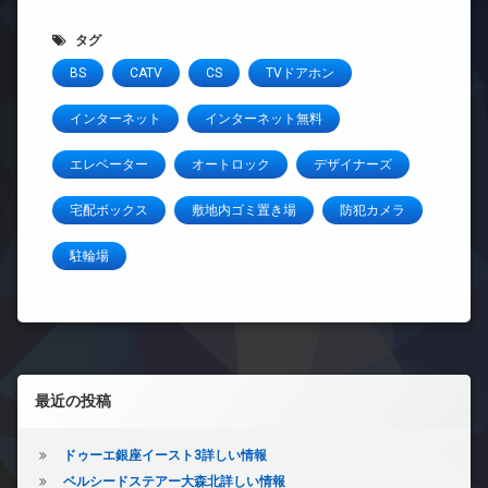
タグ
BS
CATV
CS
TVドアホン
インターネット
インターネット無料
エレベーター
オートロック
デザイナーズ
宅配ボックス
敷地内ゴミ置き場
防犯カメラ
駐輪場
左サイドバー
最近の投稿
ドゥーエ銀座イースト3詳しい情報
ベルシードステアー大森北詳しい情報