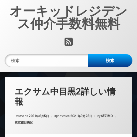
コ
オーキッドレジデン
ン
テ
ス仲介手数料無料
ン
ツ
へ
RSS
ス
キ
ッ
検索:
プ
エクサム中目黒2詳しい情
報
Posted on
2021年6月5日
Updated on
2021年9月25日
by
SEZIMO
カテゴリー:
東京都目黒区