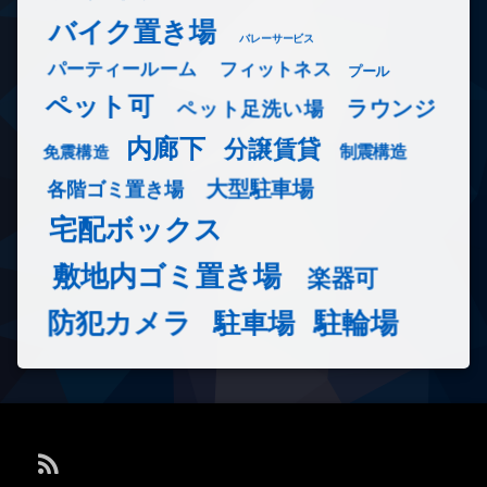
バイク置き場
バレーサービス
フィットネス
パーティールーム
プール
ペット可
ラウンジ
ペット足洗い場
内廊下
分譲賃貸
免震構造
制震構造
大型駐車場
各階ゴミ置き場
宅配ボックス
敷地内ゴミ置き場
楽器可
防犯カメラ
駐輪場
駐車場
RSS