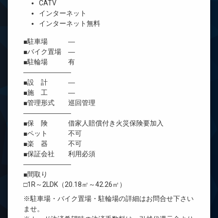
CATV
インターネット
インターネット無料
■駐車場 ―
■バイク置場 ―
■駐輪場 有
―――――――
■設 計 ―
■施 工 ―
■管理形式 巡回管理
―――――――
■保 険 借家人賠償付き火災保険要加入
■ペット 不可
■楽 器 不可
■保証会社 利用必須
―――――――
■間取り
□1R～2LDK（20.18㎡～42.26㎡）
※駐車場・バイク置場・駐輪場の詳細はお問合せ下さい
ませ。