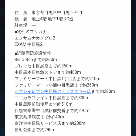
住 所 東京都目黒区中目黒1-7-11
概 要 地上4階 地下1階 RC造
駐車場 ―
■物件名フリガナ
エクサムナカメグロ2
EXAM 中目黒2
■近隣周辺施設情報
Bio c’ Bonまで約260m
プレッセ中目黒店まで約350m
中目黒本店東急ストアまで約400m
ファミリーマート中目黒1丁目店まで約210m
ファミリーマート小浦中目黒店まで約260m
セブンイレブン中目黒アトラスタワー店
まで約280m
ココカラファイン中目黒店まで約300m
中目黒駅前郵便局まで約510m
目黒警察署中目黒駅前交番まで約270m
東京共済病院まで約140m
白洋舎中目黒サービス店まで約230m
原町公園まで約290m