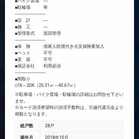
■バイク置場 ―
■駐輪場 有
―――――――
■設 計 ―
■施 工 ―
■管理形式 巡回管理
―――――――
■保 険 借家人賠償付き火災保険要加入
■ペット 不可
■楽 器 不可
■保証会社 利用必須
―――――――
■間取り
□1K～2DK（25.31㎡～40.67㎡）
※駐車場・バイク置場・駐輪場の詳細はお問合せ下さい
ませ。
※カード決済希望時の決済手数料は、引越代還元金より
相殺となります。
総戸数
28戸
築年月
2018年10月