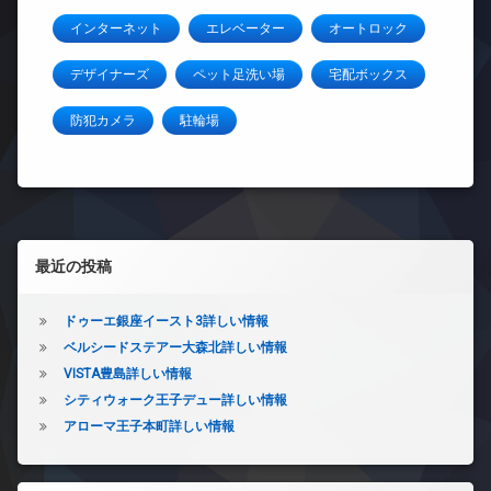
インターネット
エレベーター
オートロック
デザイナーズ
ペット足洗い場
宅配ボックス
防犯カメラ
駐輪場
左サイドバー
最近の投稿
ドゥーエ銀座イースト3詳しい情報
ベルシードステアー大森北詳しい情報
VISTA豊島詳しい情報
シティウォーク王子デュー詳しい情報
アローマ王子本町詳しい情報