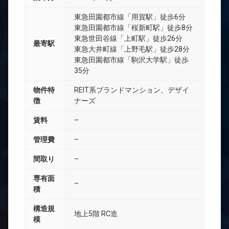
東急田園都市線「用賀駅」徒歩6分
東急田園都市線「桜新町駅」徒歩8分
東急世田谷線「上町駅」徒歩26分
最寄駅
東急大井町線「上野毛駅」徒歩28分
東急田園都市線「駒沢大学駅」徒歩
35分
物件特
REIT系ブランドマンション、デザイ
徴
ナーズ
賃料
–
管理費
–
間取り
–
専有面
–
積
構造規
地上5階 RC造
模