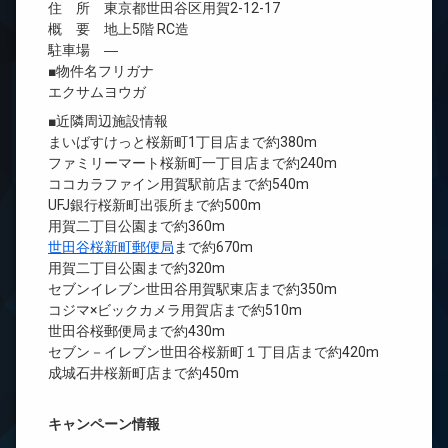
住 所 東京都世田谷区用賀2-12-17
概 要 地上5階 RC造
駐車場 ―
■物件名フリガナ
エクサムヨウガ
■近隣周辺施設情報
まいばすけっと桜新町1丁目店まで約380m
ファミリーマート桜新町一丁目店まで約240m
ココカラファイン用賀駅前店まで約540m
UFJ銀行桜新町出張所まで約500m
用賀二丁目公園まで約360m
世田谷桜新町郵便局
まで約670m
用賀二丁目公園まで約320m
セブンイレブン世田谷用賀駅東店まで約350m
コジマ×ビックカメラ用賀店まで約510m
世田谷桜郵便局まで約430m
セブン－イレブン世田谷桜新町１丁目店まで約420m
成城石井桜新町店まで約450m
キャンペーン情報