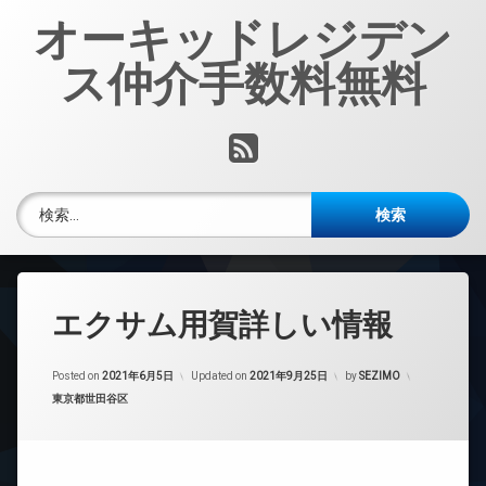
コ
オーキッドレジデン
ン
テ
ス仲介手数料無料
ン
ツ
へ
RSS
ス
キ
ッ
検索:
プ
エクサム用賀詳しい情報
Posted on
2021年6月5日
Updated on
2021年9月25日
by
SEZIMO
カテゴリー:
東京都世田谷区