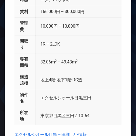
特徴
ーズ、ペット可
賃料
166,000円 – 300,000円
管理
10,000円 – 10,000円
費
間取
1R – 2LDK
り
専有
2
2
32.06m
– 49.43m
面積
構造
地上4階 地下1階 RC造
規模
物件
エクセルシオール目黒三田
名
所在
東京都目黒区三田2-10-64
地
エクセルシオール目黒三田詳しい情報