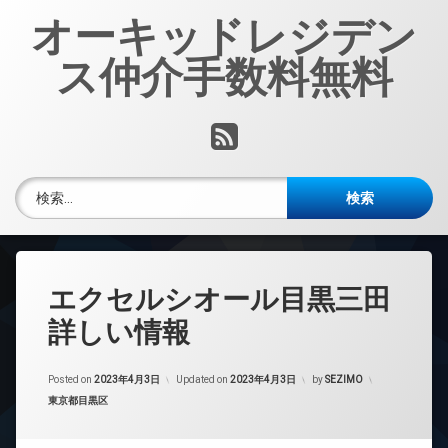
コ
オーキッドレジデン
ン
テ
ス仲介手数料無料
ン
ツ
へ
RSS
ス
キ
ッ
検索:
プ
エクセルシオール目黒三田
詳しい情報
Posted on
2023年4月3日
Updated on
2023年4月3日
by
SEZIMO
カテゴリー:
東京都目黒区