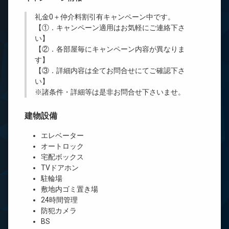
礼金0
＋
仲介料割引有
キャンペーン中です。
【①．キャンペーン適用はお気軽にご連絡下さ
い】
【②．各部屋毎にキャンペーン内容が異なりま
す】
【③．詳細内容は全てお問合せにてご確認下さ
い】
※諸条件・詳細等は是非お問合せ下さいませ。
建物設備
エレベーター
オートロック
宅配ボックス
TVドアホン
駐輪場
敷地内ゴミ置き場
24時間管理
防犯カメラ
BS