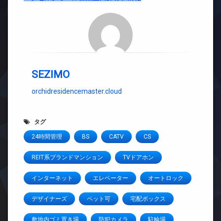
SEZIMO
orchidresidencemaster.cloud
タグ
24時間管理
BS
CATV
CS
REIT系ブランドマンション
TVドアホン
インターネット
エレベーター
オートロック
デザイナーズ
ペット可
宅配ボックス
敷地内ゴミ置き場
防犯カメラ
駐輪場