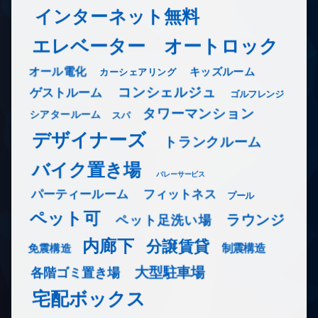
インターネット無料
エレベーター
オートロック
オール電化
キッズルーム
カーシェアリング
コンシェルジュ
ゲストルーム
ゴルフレンジ
タワーマンション
シアタールーム
スパ
デザイナーズ
トランクルーム
バイク置き場
バレーサービス
フィットネス
パーティールーム
プール
ペット可
ラウンジ
ペット足洗い場
内廊下
分譲賃貸
免震構造
制震構造
大型駐車場
各階ゴミ置き場
宅配ボックス