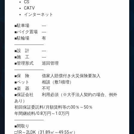
CS
CATV
インターネット
■駐車場 ―
■バイク置場 ―
■駐輪場 有
―――――――
■設 計 ―
■施 工 ―
■管理形式 巡回管理
―――――――
■保 険 借家人賠償付き火災保険要加入
■ペット 相談（敷1積増）
■楽 器 不可
■保証会社 利用必須（※大手法人契約の場合、例外
あり）
初回保証委託料/月額賃料等の30％～50％
年間継続料/0.8万円～1.0万円
―――――――
■間取り
□1R～2LDK（31.89㎡～49.55㎡）