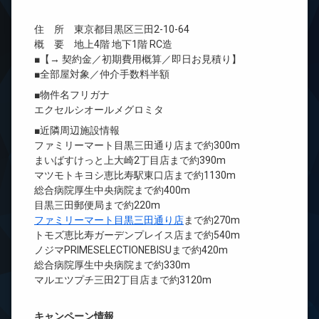
住 所 東京都目黒区三田2-10-64
概 要 地上4階 地下1階 RC造
■【→ 契約金／初期費用概算／即日お見積り】
■全部屋対象／仲介手数料半額
■物件名フリガナ
エクセルシオールメグロミタ
■近隣周辺施設情報
ファミリーマート目黒三田通り店まで約300m
まいばすけっと上大崎2丁目店まで約390m
マツモトキヨシ恵比寿駅東口店まで約1130m
総合病院厚生中央病院まで約400m
目黒三田郵便局まで約220m
ファミリーマート目黒三田通り店
まで約270m
トモズ恵比寿ガーデンプレイス店まで約540m
ノジマPRIMESELECTIONEBISUまで約420m
総合病院厚生中央病院まで約330m
マルエツプチ三田2丁目店まで約3120m
キャンペーン情報