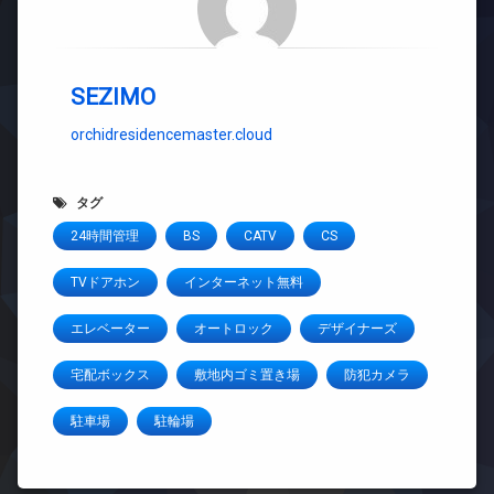
SEZIMO
orchidresidencemaster.cloud
タグ
24時間管理
BS
CATV
CS
TVドアホン
インターネット無料
エレベーター
オートロック
デザイナーズ
宅配ボックス
敷地内ゴミ置き場
防犯カメラ
駐車場
駐輪場