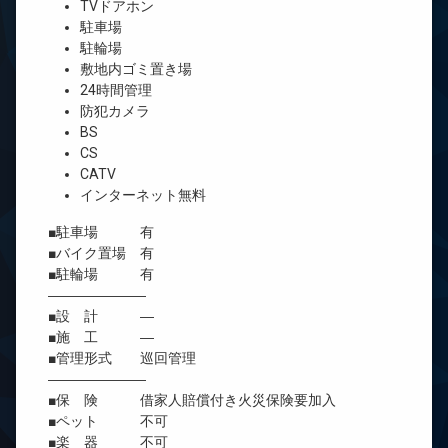
TVドアホン
駐車場
駐輪場
敷地内ゴミ置き場
24時間管理
防犯カメラ
BS
CS
CATV
インターネット無料
■駐車場 有
■バイク置場 有
■駐輪場 有
―――――――
■設 計 ―
■施 工 ―
■管理形式 巡回管理
―――――――
■保 険 借家人賠償付き火災保険要加入
■ペット 不可
■楽 器 不可