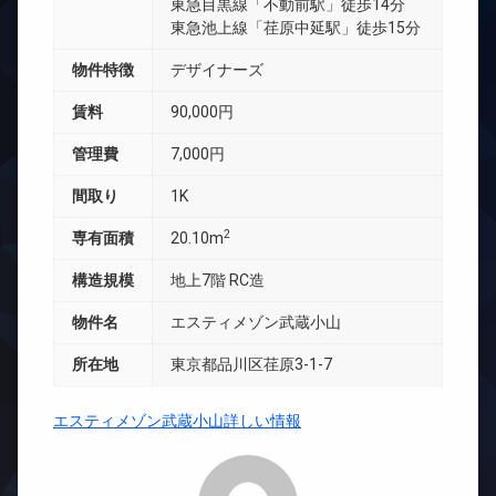
東急目黒線「不動前駅」徒歩14分
東急池上線「荏原中延駅」徒歩15分
物件特徴
デザイナーズ
賃料
90,000円
管理費
7,000円
間取り
1K
2
専有面積
20.10m
構造規模
地上7階 RC造
物件名
エスティメゾン武蔵小山
所在地
東京都品川区荏原3-1-7
エスティメゾン武蔵小山詳しい情報