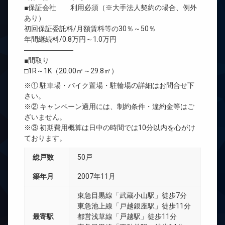
■保証会社 利用必須（※大手法人契約の場合、例外
あり）
初回保証委託料/月額賃料等の30％～50％
年間継続料/0.8万円～1.0万円
―――――――
■間取り
□1R～1K（20.00㎡～29.8㎡）
※① 駐車場・バイク置場・駐輪場の詳細はお問合せ下
さい。
※② キャンペーン適用には、制約条件・違約金等はご
ざいません。
※③ 初期費用概算は日中の時間では10分以内を心がけ
ております。
総戸数
50戸
築年月
2007年11月
東急目黒線「武蔵小山駅」徒歩7分
東急池上線「戸越銀座駅」徒歩11分
最寄駅
都営浅草線「戸越駅」徒歩11分