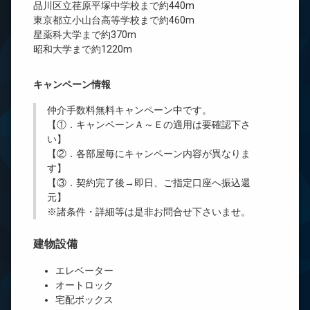
品川区立荏原平塚中学校まで約440m
東京都立小山台高等学校まで約460m
星薬科大学まで約370m
昭和大学まで約1220m
キャンペーン情報
仲介手数料無料
キャンペーン中です。
【①．キャンペーンＡ～Ｅの適用は要確認下さ
い】
【②．各部屋毎にキャンペーン内容が異なりま
す】
【③．契約完了後→即日、ご指定口座へ振込還
元】
※諸条件・詳細等は是非お問合せ下さいませ。
建物設備
エレベーター
オートロック
宅配ボックス