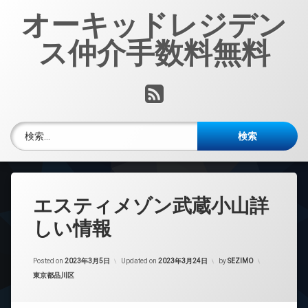
コ
オーキッドレジデン
ン
テ
ス仲介手数料無料
ン
ツ
へ
RSS
ス
キ
ッ
検索:
プ
エスティメゾン武蔵小山詳
しい情報
Posted on
2023年3月5日
Updated on
2023年3月24日
by
SEZIMO
カテゴリー:
東京都品川区