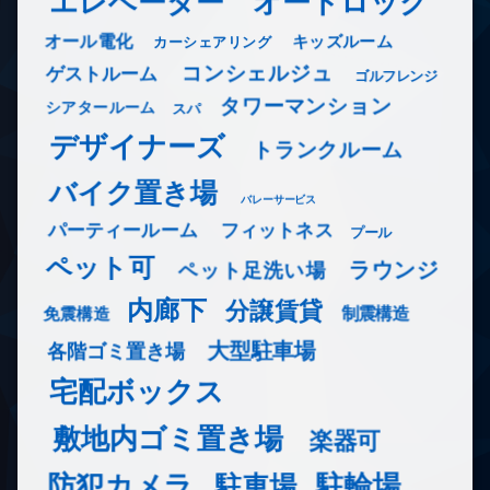
エレベーター
オートロック
オール電化
キッズルーム
カーシェアリング
コンシェルジュ
ゲストルーム
ゴルフレンジ
タワーマンション
シアタールーム
スパ
デザイナーズ
トランクルーム
バイク置き場
バレーサービス
フィットネス
パーティールーム
プール
ペット可
ラウンジ
ペット足洗い場
内廊下
分譲賃貸
免震構造
制震構造
大型駐車場
各階ゴミ置き場
宅配ボックス
敷地内ゴミ置き場
楽器可
防犯カメラ
駐輪場
駐車場