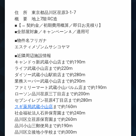
住 所 東京都品川区荏原3-1-7
概 要 地上7階 RC造
■【→ 契約金／初期費用概算／即日お見積り】
■全部屋対象／キャンペーンＡ／適用可
■物件名フリガナ
エスティメゾンムサシコヤマ
■近隣周辺施設情報
キャンドゥ新武蔵小山店まで約190m
ライフ武蔵小山店まで約220m
ダイソー武蔵小山駅前店まで約280m
業務スーパー武蔵小山店まで約290m
ファミリーマート武蔵小山パルム店まで約190m
ローソン品川荏原三丁目店まで約200m
セブンイレブン荏原4丁目店まで約280m
スギ薬局武蔵小山店
まで約160m
社会福祉法人石井保育園まで約240m
品川区立荏原保育園まで約260m
品川小山三郵便局まで約190m
品川区立後地小学校まで約300m