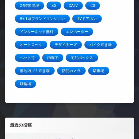
24時間管理
BS
CATV
CS
REIT系ブランドマンション
TVドアホン
インターネット無料
エレベーター
オートロック
デザイナーズ
バイク置き場
ペット可
内廊下
宅配ボックス
敷地内ゴミ置き場
防犯カメラ
駐車場
駐輪場
左サイドバー
最近の投稿