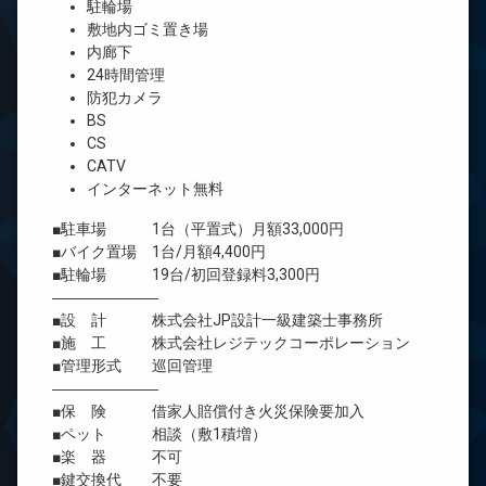
駐輪場
敷地内ゴミ置き場
内廊下
24時間管理
防犯カメラ
BS
CS
CATV
インターネット無料
■駐車場 1台（平置式）月額33,000円
■バイク置場 1台/月額4,400円
■駐輪場 19台/初回登録料3,300円
―――――――
■設 計 株式会社JP設計一級建築士事務所
■施 工 株式会社レジテックコーポレーション
■管理形式 巡回管理
―――――――
■保 険 借家人賠償付き火災保険要加入
■ペット 相談（敷1積増）
■楽 器 不可
■鍵交換代 不要