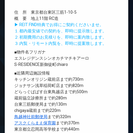
住 所 東京都台東区三筋1-10-5
概 要 地上11階 RC造
▶ REIT FIND特典でお得にご契約くださいませ。
１.都内最安値での契約を、即時に提示致します。
２.初期費用のお見積りを、即時に案内致します。
３.内覧・リモート内覧を、即時に提案致します。
■物件名フリガナ
エスレジデンスシンオカチマチキアーロ
S-RESIDENCE新御徒町chiaro
■近隣周辺施設情報
キッチンオリジン蔵前店まで約730m
ジョナサン浅草稲荷町店まで約820m
どらっぐぱぱす台東鳥越店まで約500m
蔵前協立診療所まで約280m
台東三筋郵便局まで約130m
chigaya蔵前まで約220m
鳥越神社前郵便局
まで約320m
アスクくらまえ保育園
まで約370m
東京都立忍岡高等学校まで約440m