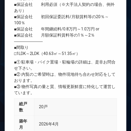
■保証会社 利用必須（※大手法人契約の場合、例外
あり）
■保証会社 初回保証委託料/月額賃料等の20％～
100％
■保証会社 年間継続料/0.8万円～1.0万円 or
■保証会社 月額保証料賃料等の1％～2％
―――――――
■間取り
□1LDK～2LDK（40.63㎡～51.35㎡）
■① 駐車場・バイク置場・駐輪場の詳細は、是非お問合
せ下さい。
■② 内覧のご希望時は、物件現地待ち合わせ対応をして
おります。
■③ 物件写真の量と質、情報更新鮮度に特化して運営し
ています。
総戸
20戸
数
築年
2026年4月
月