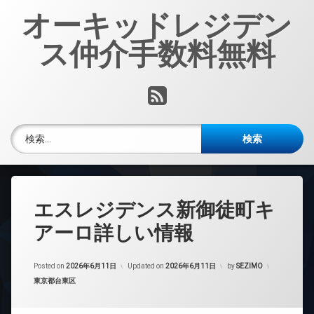
コ
オーキッドレジデン
ン
テ
ス仲介手数料無料
ン
ツ
へ
RSS
ス
キ
ッ
検索:
プ
エスレジデンス新御徒町キ
アーロ詳しい情報
Posted on
2026年6月11日
Updated on
2026年6月11日
by
SEZIMO
カテゴリー:
東京都台東区