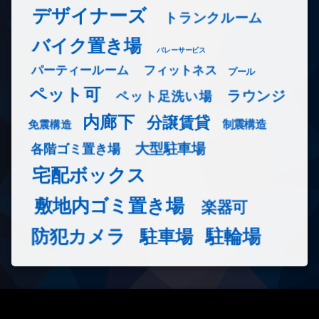
デザイナーズ
トランクルーム
バイク置き場
バレーサービス
フィットネス
パーティールーム
プール
ペット可
ラウンジ
ペット足洗い場
内廊下
分譲賃貸
免震構造
制震構造
大型駐車場
各階ゴミ置き場
宅配ボックス
敷地内ゴミ置き場
楽器可
防犯カメラ
駐輪場
駐車場