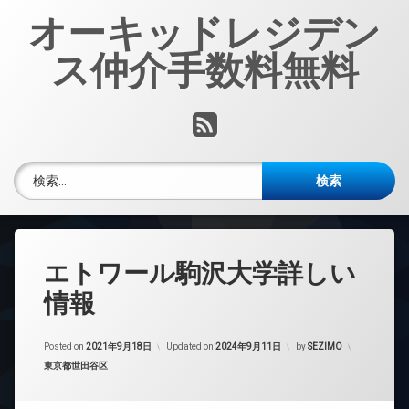
コ
オーキッドレジデン
ン
テ
ス仲介手数料無料
ン
ツ
へ
RSS
ス
キ
ッ
検索:
プ
エトワール駒沢大学詳しい
情報
Posted on
2021年9月18日
Updated on
2024年9月11日
by
SEZIMO
カテゴリー:
東京都世田谷区