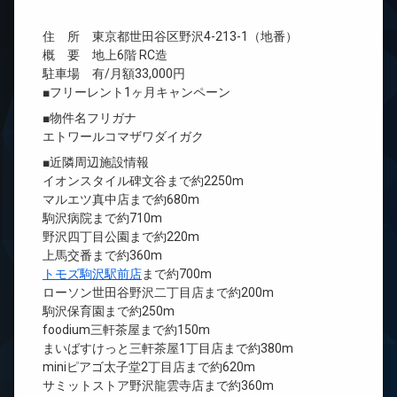
住 所 東京都世田谷区野沢4-213-1（地番）
概 要 地上6階 RC造
駐車場 有/月額33,000円
■フリーレント1ヶ月キャンペーン
■物件名フリガナ
エトワールコマザワダイガク
■近隣周辺施設情報
イオンスタイル碑文谷まで約2250m
マルエツ真中店まで約680m
駒沢病院まで約710m
野沢四丁目公園まで約220m
上馬交番まで約360m
トモズ駒沢駅前店
まで約700m
ローソン世田谷野沢二丁目店まで約200m
駒沢保育園まで約250m
foodium三軒茶屋まで約150m
まいばすけっと三軒茶屋1丁目店まで約380m
miniピアゴ太子堂2丁目店まで約620m
サミットストア野沢龍雲寺店まで約360m