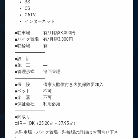
BS
CS
CATV
インターネット
■駐車場 有/月額33,000円
■バイク置場 有/月額3,300円
■駐輪場 有
―――――――
■設 計 ―
■施 工 ―
■管理形式 巡回管理
―――――――
■保 険 借家人賠償付き火災保険要加入
■ペット 不可
■楽 器 不可
■保証会社 利用必須
―――――――
■間取り
□1R～1DK（25.20㎡～37.95㎡）
※駐車場・バイク置場・駐輪場の詳細はお問合せ下さ