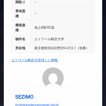
間取り
–
専有面
–
積
構造規
地上6階 RC造
模
物件名
エトワール駒沢大学
所在地
東京都世田谷区野沢4-213-1（地番）
エトワール駒沢大学詳しい情報
SEZIMO
orchidresidencemaster.cloud