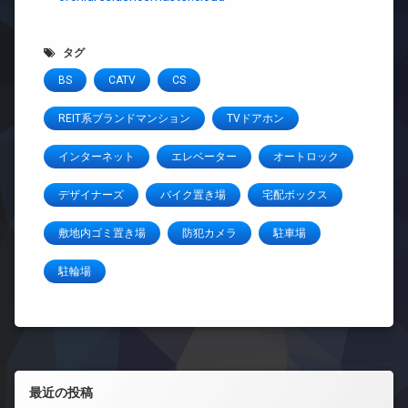
タグ
BS
CATV
CS
REIT系ブランドマンション
TVドアホン
インターネット
エレベーター
オートロック
デザイナーズ
バイク置き場
宅配ボックス
敷地内ゴミ置き場
防犯カメラ
駐車場
駐輪場
左サイドバー
最近の投稿