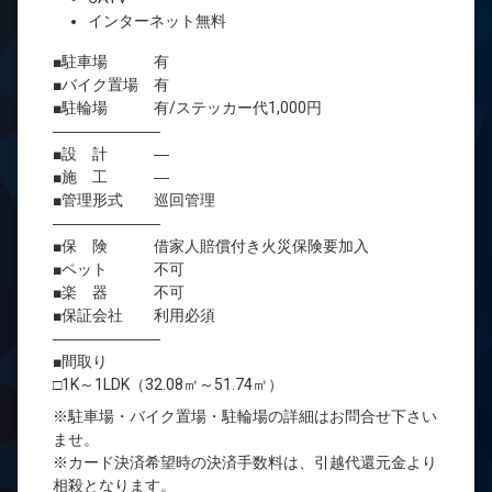
インターネット無料
■駐車場 有
■バイク置場 有
■駐輪場 有/ステッカー代1,000円
―――――――
■設 計 ―
■施 工 ―
■管理形式 巡回管理
―――――――
■保 険 借家人賠償付き火災保険要加入
■ペット 不可
■楽 器 不可
■保証会社 利用必須
―――――――
■間取り
□1K～1LDK（32.08㎡～51.74㎡）
※駐車場・バイク置場・駐輪場の詳細はお問合せ下さい
ませ。
※カード決済希望時の決済手数料は、引越代還元金より
相殺となります。