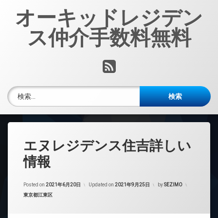
コ
オーキッドレジデン
ン
テ
ス仲介手数料無料
ン
ツ
へ
RSS
ス
キ
ッ
検索:
プ
エヌレジデンス住吉詳しい
情報
Posted on
2021年6月20日
Updated on
2021年9月25日
by
SEZIMO
カテゴリー:
東京都江東区