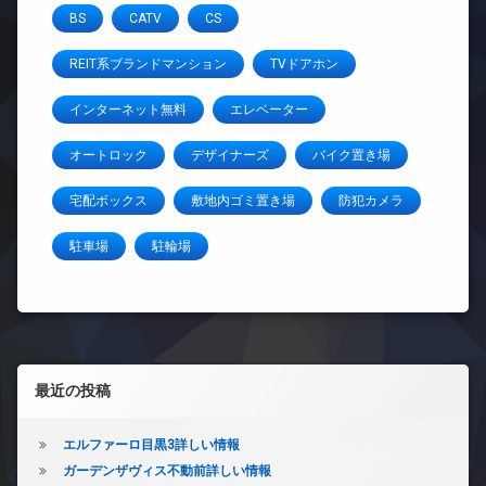
BS
CATV
CS
REIT系ブランドマンション
TVドアホン
インターネット無料
エレベーター
オートロック
デザイナーズ
バイク置き場
宅配ボックス
敷地内ゴミ置き場
防犯カメラ
駐車場
駐輪場
左サイドバー
最近の投稿
エルファーロ目黒3詳しい情報
ガーデンザヴィス不動前詳しい情報