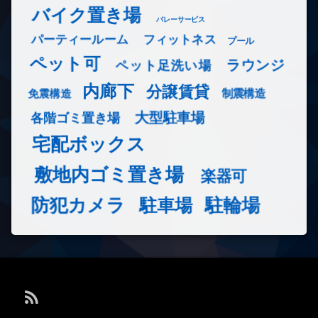
バイク置き場
バレーサービス
フィットネス
パーティールーム
プール
ペット可
ラウンジ
ペット足洗い場
内廊下
分譲賃貸
免震構造
制震構造
大型駐車場
各階ゴミ置き場
宅配ボックス
敷地内ゴミ置き場
楽器可
防犯カメラ
駐輪場
駐車場
RSS