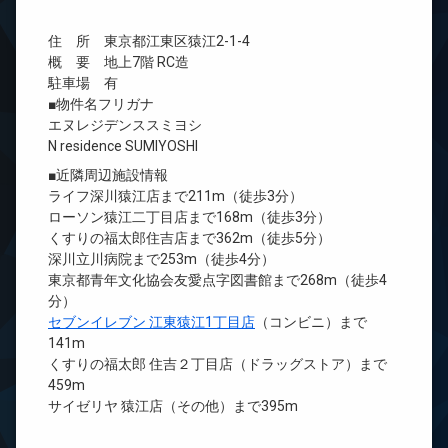
住 所 東京都江東区猿江2-1-4
概 要 地上7階 RC造
駐車場 有
■物件名フリガナ
エヌレジデンススミヨシ
N residence SUMIYOSHI
■近隣周辺施設情報
ライフ深川猿江店まで211m（徒歩3分）
ローソン猿江二丁目店まで168m（徒歩3分）
くすりの福太郎住吉店まで362m（徒歩5分）
深川立川病院まで253m（徒歩4分）
東京都青年文化協会友愛点字図書館まで268m（徒歩4
分）
セブンイレブン 江東猿江1丁目店
（コンビニ）まで
141m
くすりの福太郎 住吉２丁目店（ドラッグストア）まで
459m
サイゼリヤ 猿江店（その他）まで395m