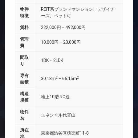
物件
REIT系ブランドマンション、デザイナ
特徴
ーズ、ペット可
賃料
222,000円 – 492,000円
管理
10,000円 – 20,000円
費
間取
1DK – 2LDK
り
専有
2
2
30.18m
– 66.15m
面積
構造
地上10階 RC造
規模
物件
エネシャル代官山
名
所在
東京都渋谷区猿楽町11-8
地