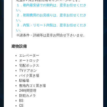
礼金0
＋
仲介料割引有
キャンペーン中です。
１．都内最安値での契約は、是非お任せくださ
い。
２．初期費用のお見積りは、是非お任せくださ
い。
３．内覧・リモート内覧は、是非お任せくださ
い。
※諸条件・詳細等は是非お問合せ下さいませ。
建物設備
エレベーター
オートロック
宅配ボックス
TVドアホン
バイク置き場
駐輪場
敷地内ゴミ置き場
24時間管理
防犯カメラ
BS
CS