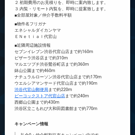
２.初期費用のお見積りを、即時に案内致します。
３.内覧・リモート内覧を、即時に提案致します。
■全部屋対象／仲介手数料半額
■物件名フリガナ
エネシャルダイカンヤマ
ＥＮｅｔｉａｌ代官山
■近隣周辺施設情報
セブンイレブン渋谷代官山店まで約160m
ピザーラ渋谷店まで約310m
マルエツプチ渋谷鶯谷町店まで約360m
鉢山公園まで約460m
ナチュラルローソン渋谷代官山店まで約170m
ウエルシアマンサード代官山店まで約190m
渋谷代官山郵便局
まで約220m
ピーコックストア代官山店
まで約240m
西郷山公園まで約430m
渋谷区立こもれび大和田図書館まで約770m
キャンペーン情報