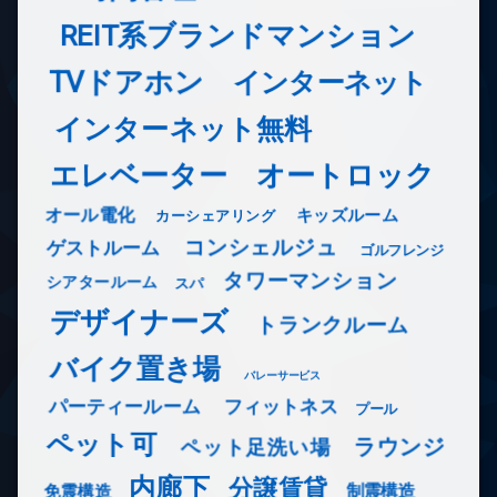
REIT系ブランドマンション
TVドアホン
インターネット
インターネット無料
エレベーター
オートロック
オール電化
キッズルーム
カーシェアリング
コンシェルジュ
ゲストルーム
ゴルフレンジ
タワーマンション
シアタールーム
スパ
デザイナーズ
トランクルーム
バイク置き場
バレーサービス
フィットネス
パーティールーム
プール
ペット可
ラウンジ
ペット足洗い場
内廊下
分譲賃貸
免震構造
制震構造