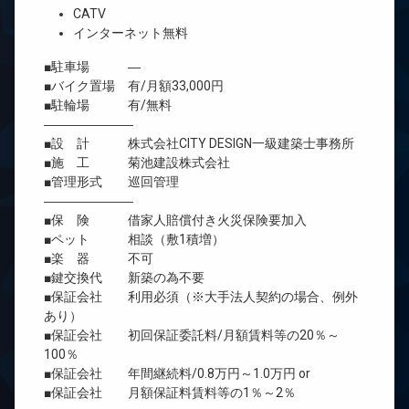
CATV
インターネット無料
■駐車場 ―
■バイク置場 有/月額33,000円
■駐輪場 有/無料
―――――――
■設 計 株式会社CITY DESIGN一級建築士事務所
■施 工 菊池建設株式会社
■管理形式 巡回管理
―――――――
■保 険 借家人賠償付き火災保険要加入
■ペット 相談（敷1積増）
■楽 器 不可
■鍵交換代 新築の為不要
■保証会社 利用必須（※大手法人契約の場合、例外
あり）
■保証会社 初回保証委託料/月額賃料等の20％～
100％
■保証会社 年間継続料/0.8万円～1.0万円 or
■保証会社 月額保証料賃料等の1％～2％