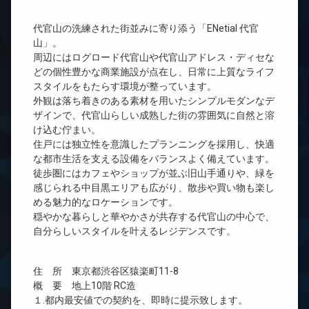
代官山の洗練された街並みに寄り添う「ENetial 代官
山」。
周辺にはログロード代官山や代官山アドレス・ディセな
どの個性豊かな商業施設が点在し、日常に上質なライフ
スタイルをもたらす環境が整っています。
外観は落ち着きのある素材を用いたシンプルモダンなデ
ザインで、代官山らしい成熟した街の雰囲気に自然と溶
け込む佇まい。
住戸には独立性を意識したプランニングを採用し、快適
な都市生活を支える設備をバランスよく備えています。
徒歩圏にはカフェやショップが並ぶ旧山手通りや、緑を
感じられる中目黒エリアも広がり、散歩や買い物も楽し
める魅力的なロケーションです。
穏やかな暮らしと華やかさが共存する代官山の中心で、
自分らしいスタイルを叶えるレジデンスです。
住 所 東京都渋谷区猿楽町11-8
概 要 地上10階 RC造
１.都内最安値での契約を、即時に提示致します。