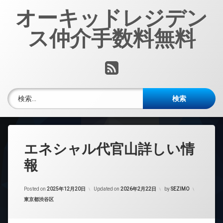
コ
オーキッドレジデン
ン
テ
ス仲介手数料無料
ン
ツ
へ
RSS
ス
キ
ッ
検索:
プ
エネシャル代官山詳しい情
報
Posted on
2025年12月20日
Updated on
2026年2月22日
by
SEZIMO
カテゴリー:
東京都渋谷区