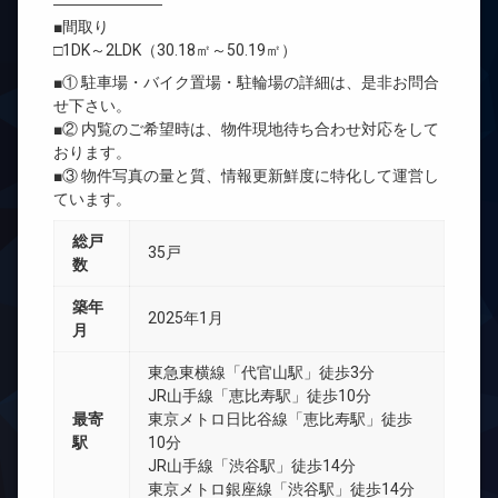
―――――――
■間取り
□1DK～2LDK（30.18㎡～50.19㎡）
■① 駐車場・バイク置場・駐輪場の詳細は、是非お問合
せ下さい。
■② 内覧のご希望時は、物件現地待ち合わせ対応をして
おります。
■③ 物件写真の量と質、情報更新鮮度に特化して運営し
ています。
総戸
35戸
数
築年
2025年1月
月
東急東横線「代官山駅」徒歩3分
JR山手線「恵比寿駅」徒歩10分
最寄
東京メトロ日比谷線「恵比寿駅」徒歩
駅
10分
JR山手線「渋谷駅」徒歩14分
東京メトロ銀座線「渋谷駅」徒歩14分