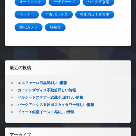
オートロック
デザイナーズ
バイク置き場
ペット可
宅配ボックス
敷地内ゴミ置き場
防犯カメラ
駐輪場
左サイドバー
最近の投稿
エルファーロ目黒3詳しい情報
ガーデンザヴィス不動前詳しい情報
ベルシードステアー武蔵小山詳しい情報
パークアクシス五反田スカイタワー詳しい情報
ドゥーエ銀座イースト3詳しい情報
アーカイブ