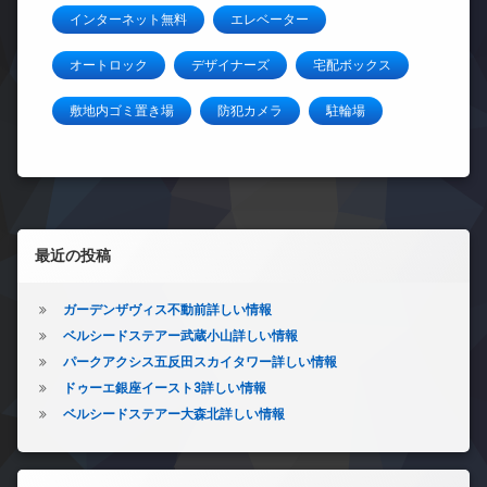
インターネット無料
エレベーター
オートロック
デザイナーズ
宅配ボックス
敷地内ゴミ置き場
防犯カメラ
駐輪場
左サイドバー
最近の投稿
ガーデンザヴィス不動前詳しい情報
ベルシードステアー武蔵小山詳しい情報
パークアクシス五反田スカイタワー詳しい情報
ドゥーエ銀座イースト3詳しい情報
ベルシードステアー大森北詳しい情報