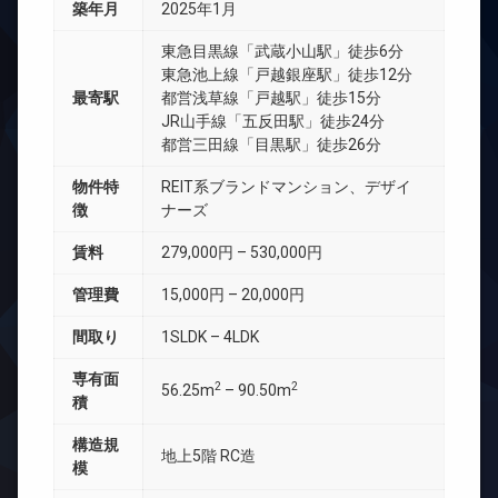
築年月
2025年1月
東急目黒線「武蔵小山駅」徒歩6分
東急池上線「戸越銀座駅」徒歩12分
最寄駅
都営浅草線「戸越駅」徒歩15分
JR山手線「五反田駅」徒歩24分
都営三田線「目黒駅」徒歩26分
物件特
REIT系ブランドマンション、デザイ
徴
ナーズ
賃料
279,000円 – 530,000円
管理費
15,000円 – 20,000円
間取り
1SLDK – 4LDK
専有面
2
2
56.25m
– 90.50m
積
構造規
地上5階 RC造
模