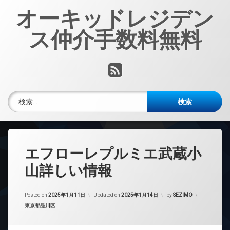
コ
オーキッドレジデン
ン
テ
ス仲介手数料無料
ン
ツ
へ
RSS
ス
キ
ッ
検索:
プ
エフローレプルミエ武蔵小
山詳しい情報
Posted on
2025年1月11日
Updated on
2025年1月14日
by
SEZIMO
カテゴリー:
東京都品川区