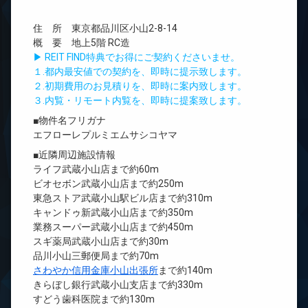
住 所 東京都品川区小山2-8-14
概 要 地上5階 RC造
▶ REIT FIND特典でお得にご契約くださいませ。
１.都内最安値での契約を、即時に提示致します。
２.初期費用のお見積りを、即時に案内致します。
３.内覧・リモート内覧を、即時に提案致します。
■物件名フリガナ
エフローレプルミエムサシコヤマ
■近隣周辺施設情報
ライフ武蔵小山店まで約60m
ビオセボン武蔵小山店まで約250m
東急ストア武蔵小山駅ビル店まで約310m
キャンドゥ新武蔵小山店まで約350m
業務スーパー武蔵小山店まで約450m
スギ薬局武蔵小山店まで約30m
品川小山三郵便局まで約70m
さわやか信用金庫小山出張所
まで約140m
きらぼし銀行武蔵小山支店まで約330m
すどう歯科医院まで約130m