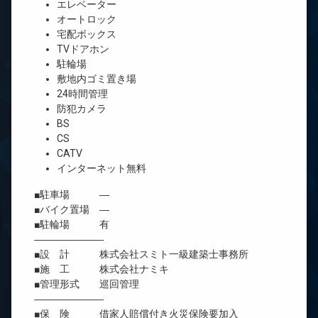
エレベーター
オートロック
宅配ボックス
TVドアホン
駐輪場
敷地内ゴミ置き場
24時間管理
防犯カメラ
BS
CS
CATV
インターネット無料
■駐車場 ―
■バイク置場 ―
■駐輪場 有
―――――――
■設 計 株式会社スミト一級建築士事務所
■施 工 株式会社ナミキ
■管理形式 巡回管理
―――――――
■保 険 借家人賠償付き火災保険要加入