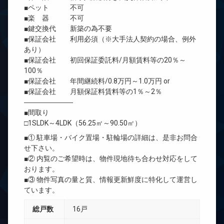
■ペット 不可
■楽 器 不可
■鍵交換代 新築の為不要
■保証会社 利用必須（※大手法人契約の場合、例外
あり）
■保証会社 初回保証委託料/月額賃料等の20％～
100％
■保証会社 年間継続料/0.8万円～1.0万円 or
■保証会社 月額保証料賃料等の1％～2％
―――――――
■間取り
□1SLDK～4LDK（56.25㎡～90.50㎡）
■① 駐車場・バイク置場・駐輪場の詳細は、是非お問合
せ下さい。
■② 内覧のご希望時は、物件現地待ち合わせ対応をして
おります。
■③ 物件写真の量と質、情報更新鮮度に特化して運営し
ています。
総戸数
16戸