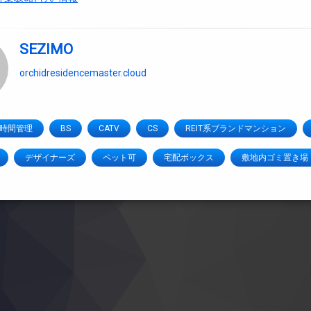
SEZIMO
orchidresidencemaster.cloud
4時間管理
BS
CATV
CS
REIT系ブランドマンション
デザイナーズ
ペット可
宅配ボックス
敷地内ゴミ置き場