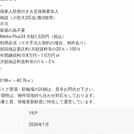
―
家人賠償付き火災保険要加入
談（小型犬2匹迄/敷2積増）
不可
新築の為不要
ho Plus24 月額1,320円（税込）
利用必須（※大手法人契約の場合、例外あり）
回保証委託料/月額賃料等の20％～100％
継続料/0.8万円～1.0万円 or
月額保証料賃料等の1％～2％
―
0.98㎡～40.76㎡）
・バイク置場・駐輪場の詳細は、是非お問合せ下さい。
ご希望時は、物件現地待ち合わせ対応をしております。
真の量と質、情報更新鮮度に特化して運営しています。
19戸
2026年1月