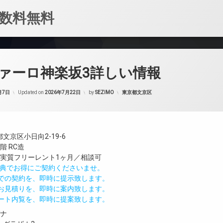
数料無料
ァーロ神楽坂3詳しい情報
カテゴリー:
月7日
Updated on
2026年7月22日
by
SEZIMO
東京都文京区
文京区小日向2-19-6
階 RC造
／実質フリーレント1ヶ月／相談可
IND特典でお得にご契約くださいませ。
値での契約を、即時に提示致します。
のお見積りを、即時に案内致します。
モート内覧を、即時に提案致します。
ガナ