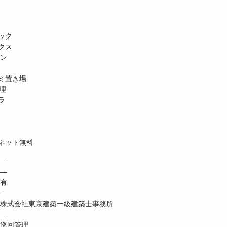
ック
クス
ホン
ミ置き場
理
ラ
ネット無料
―
 ―
有
―
式会社東京建築一級建築士事務所
―
巡回管理