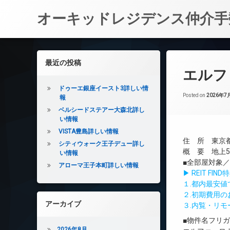
オーキッドレジデンス仲介手
コ
ン
左サイドバー
最近の投稿
テ
エルフ
ン
ツ
ドゥーエ銀座イースト3詳しい情
へ
Posted on
2026年7
報
ス
ベルシードステアー大森北詳し
キ
い情報
ッ
VISTA豊島詳しい情報
プ
住 所 東京都
シティウォーク王子デュー詳し
概 要 地上5
い情報
■全部屋対象
アローマ王子本町詳しい情報
▶ REIT F
１.都内最安
２.初期費用
アーカイブ
３.内覧・リ
■物件名フリ
2026年8月