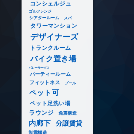
コンシェルジュ
ゴルフレンジ
シアタールーム
スパ
タワーマンション
デザイナーズ
トランクルーム
バイク置き場
バレーサービス
パーティールーム
フィットネス
プール
ペット可
ペット足洗い場
ラウンジ
免震構造
内廊下
分譲賃貸
制震構造