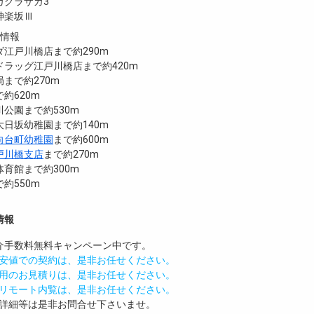
カグラザカ3
神楽坂Ⅲ
設情報
江戸川橋店まで約290m
ラッグ江戸川橋店まで約420m
まで約270m
約620m
公園まで約530m
日坂幼稚園まで約140m
向台町幼稚園
まで約600m
戸川橋支店
まで約270m
育館まで約300m
約550m
情報
介手数料無料
キャンペーン中です。
安値での契約は、是非お任せください。
用のお見積りは、是非お任せください。
リモート内覧は、是非お任せください。
詳細等は是非お問合せ下さいませ。