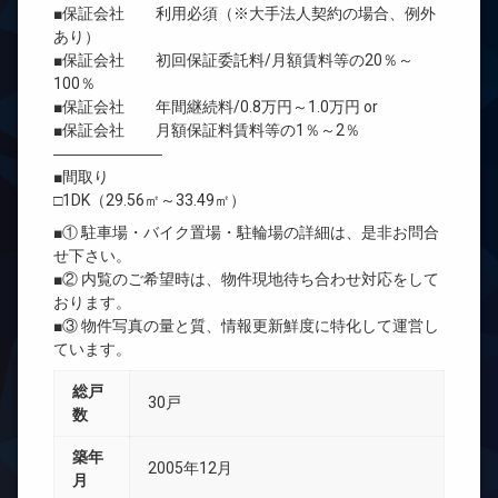
■保証会社 利用必須（※大手法人契約の場合、例外
あり）
■保証会社 初回保証委託料/月額賃料等の20％～
100％
■保証会社 年間継続料/0.8万円～1.0万円 or
■保証会社 月額保証料賃料等の1％～2％
―――――――
■間取り
□1DK（29.56㎡～33.49㎡）
■① 駐車場・バイク置場・駐輪場の詳細は、是非お問合
せ下さい。
■② 内覧のご希望時は、物件現地待ち合わせ対応をして
おります。
■③ 物件写真の量と質、情報更新鮮度に特化して運営し
ています。
総戸
30戸
数
築年
2005年12月
月