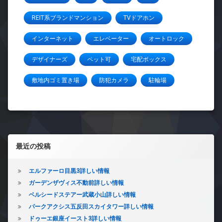
REIT系ブランドマンション
TVドアホン
インターネット
エレベーター
オートロック
デザイナーズ
ペット可
宅配ボックス
敷地内ゴミ置き場
防犯カメラ
駐輪場
左サイドバー
最近の投稿
エルファーロ目黒3詳しい情報
ガーデンザヴィス不動前詳しい情報
ベルシードステアー武蔵小山詳しい情報
パークアクシス五反田スカイタワー詳しい情報
ドゥーエ銀座イースト3詳しい情報