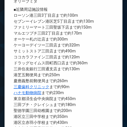
オリーブミタ
■近隣周辺施設情報
ローソン港三田3丁目店まで約100m
セブンーイレブン港区芝5丁目店まで約130m
ファミリーマート三田聖坂下店まで約150m
マルエツプチ三田2丁目店まで約170m
オーケー札の辻店まで約300m
ケーヨーデイツー三田店まで約320m
サミットストア三田店まで約490m
ココカラファイン三田店まで約120m
ドラッグセイムス田町西口店まで約360m
三井住友銀行三田通支店まで約130m
港芝五郵便局まで約250m
慶應義塾前郵便局まで約260m
三慶歯科クリニック
まで約90m
ハナモ動物病院
まで約230m
東京都済生会中央病院まで約450m
三田プチ・クレイシュまで約180m
聖徳学園三田幼稚園まで約200m
港区立三田中学校まで約350m
港区立赤羽小学校まで約430m