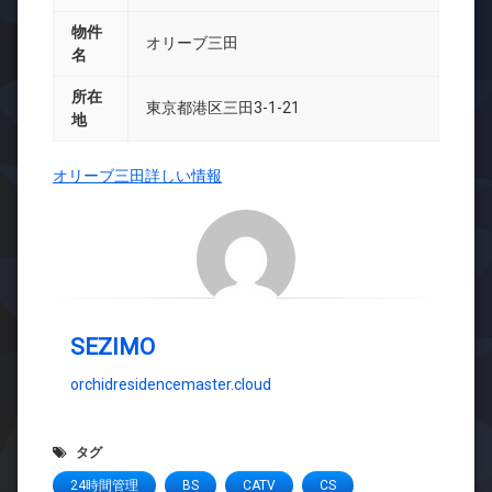
物件
オリーブ三田
名
所在
東京都港区三田3-1-21
地
オリーブ三田詳しい情報
SEZIMO
orchidresidencemaster.cloud
タグ
24時間管理
BS
CATV
CS