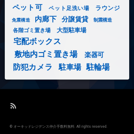
ペット可
ラウンジ
ペット足洗い場
内廊下
分譲賃貸
免震構造
制震構造
大型駐車場
各階ゴミ置き場
宅配ボックス
敷地内ゴミ置き場
楽器可
防犯カメラ
駐輪場
駐車場
RSS
© オーキッドレジデンス仲介手数料無料. All rights reserved.