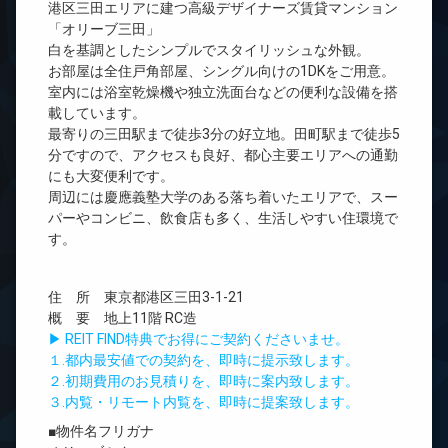
港区三田エリアに建つ高級デザイナーズ賃貸マンション
「オリーブ三田」
白を基調としたシンプルでスタイリッシュな外観。
お部屋は全住戸角部屋、シングル向けの1DKをご用意。
室内には浴室乾燥機や独立洗面台などの便利な設備を搭
載しています。
最寄りの三田駅まで徒歩3分の好立地。田町駅まで徒歩5
分ですので、アクセスも良好、都心主要エリアへの通勤
にも大変便利です。
周辺には慶應義塾大学のある落ち着いたエリアで、スー
パーやコンビニ、飲食店も多く、生活しやすい住環境で
す。
住 所 東京都港区三田3-1-21
概 要 地上11階 RC造
▶ REIT FIND特典でお得にご契約くださいませ。
１.都内最安値での契約を、即時に提示致します。
２.初期費用のお見積りを、即時に案内致します。
３.内覧・リモート内覧を、即時に提案致します。
■物件名フリガナ