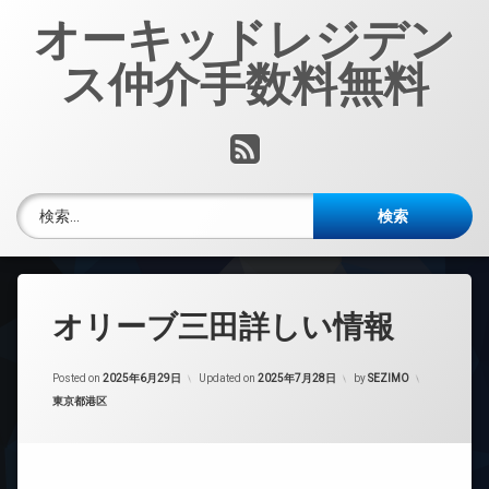
コ
オーキッドレジデン
ン
テ
ス仲介手数料無料
ン
ツ
へ
RSS
ス
キ
ッ
検索:
プ
オリーブ三田詳しい情報
Posted on
2025年6月29日
Updated on
2025年7月28日
by
SEZIMO
カテゴリー:
東京都港区