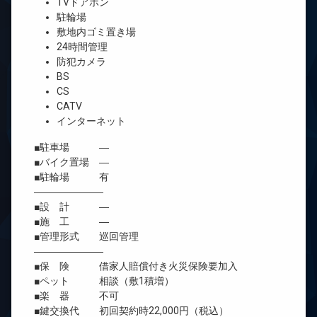
TVドアホン
駐輪場
敷地内ゴミ置き場
24時間管理
防犯カメラ
BS
CS
CATV
インターネット
■駐車場 ―
■バイク置場 ―
■駐輪場 有
―――――――
■設 計 ―
■施 工 ―
■管理形式 巡回管理
―――――――
■保 険 借家人賠償付き火災保険要加入
■ペット 相談（敷1積増）
■楽 器 不可
■鍵交換代 初回契約時22,000円（税込）