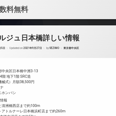
数料無料
ルジュ日本橋詳しい情報
カテゴリー:
月5日
Updated on
2021年9月27日
by
SEZIMO
東京都中央区
中央区日本橋中洲3-13
階 地下1階 SRC造
械式）月額38,500円
ガナ
ニホンバシ
設情報
清洲橋西店まで約100m
トアトルナーレ日本橋浜町店まで約260m