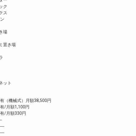
ター
ック
クス
ホン
き場
ミ置き場
ラ
ネット
機械式）月額38,500円
/月額1,100円
/月額330円
―
―
―