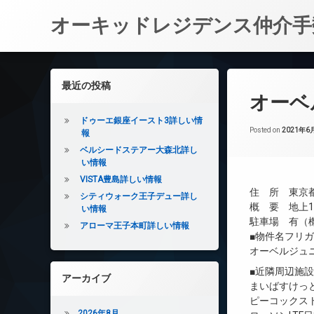
オーキッドレジデンス仲介手
コ
ン
左サイドバー
最近の投稿
テ
オーベ
ン
ツ
ドゥーエ銀座イースト3詳しい情
へ
Posted on
2021年6
報
ス
ベルシードステアー大森北詳し
キ
い情報
ッ
VISTA豊島詳しい情報
プ
住 所 東京都
シティウォーク王子デュー詳し
概 要 地上14
い情報
駐車場 有（機
アローマ王子本町詳しい情報
■物件名フリ
オーベルジュ
■近隣周辺施
アーカイブ
まいばすけっと
ピーコックス
2026年8月