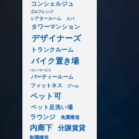
コンシェルジュ
ゴルフレンジ
シアタールーム
スパ
タワーマンション
デザイナーズ
トランクルーム
バイク置き場
バレーサービス
パーティールーム
フィットネス
プール
ペット可
ペット足洗い場
ラウンジ
免震構造
内廊下
分譲賃貸
制震構造