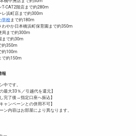
日本橋中洲店まで約50m
-CAT2階店まで約280m
レ浜町店まで約300m
小学校
まで約180m
さわやか日本橋浜町保育園まで約350m
局まで約300m
まで約30m
約350m
約100m
で約150m
情報
ン中です。
の最大33％／引越代を還元】
し完了後→指定口座へ振込】
キャンペーンとの併用不可】
ーン内容はお部屋により異なります。