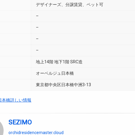
デザイナーズ、分譲賃貸、ペット可
–
–
–
–
地上14階 地下1階 SRC造
オーベルジュ日本橋
東京都中央区日本橋中洲3-13
日本橋詳しい情報
SEZIMO
orchidresidencemaster.cloud