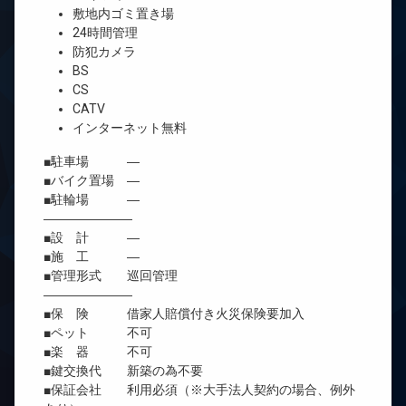
敷地内ゴミ置き場
24時間管理
防犯カメラ
BS
CS
CATV
インターネット無料
■駐車場 ―
■バイク置場 ―
■駐輪場 ―
―――――――
■設 計 ―
■施 工 ―
■管理形式 巡回管理
―――――――
■保 険 借家人賠償付き火災保険要加入
■ペット 不可
■楽 器 不可
■鍵交換代 新築の為不要
■保証会社 利用必須（※大手法人契約の場合、例外