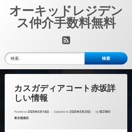
コ
オーキッドレジデン
ン
テ
ス仲介手数料無料
ン
ツ
へ
RSS
ス
キ
ッ
検索:
プ
カスガディアコート赤坂詳
しい情報
Posted on
2025年3月16日
Updated on
2025年3月23日
by
SEZIMO
カテゴリー:
東京都港区