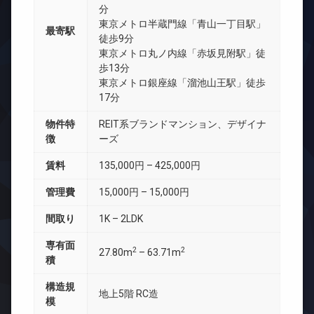
分
東京メトロ半蔵門線「青山一丁目駅」
最寄駅
徒歩9分
東京メトロ丸ノ内線「赤坂見附駅」徒
歩13分
東京メトロ銀座線「溜池山王駅」徒歩
17分
物件特
REIT系ブランドマンション、デザイナ
徴
ーズ
賃料
135,000円 – 425,000円
管理費
15,000円 – 15,000円
間取り
1K – 2LDK
専有面
2
2
27.80m
– 63.71m
積
構造規
地上5階 RC造
模