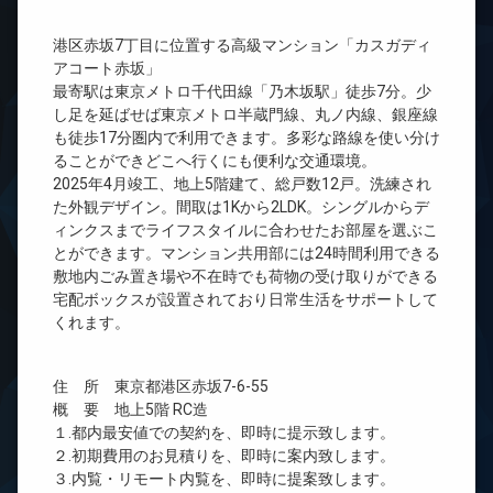
港区赤坂7丁目に位置する高級マンション「カスガディ
アコート赤坂」
最寄駅は東京メトロ千代田線「乃木坂駅」徒歩7分。少
し足を延ばせば東京メトロ半蔵門線、丸ノ内線、銀座線
も徒歩17分圏内で利用できます。多彩な路線を使い分け
ることができどこへ行くにも便利な交通環境。
2025年4月竣工、地上5階建て、総戸数12戸。洗練され
た外観デザイン。間取は1Kから2LDK。シングルからデ
ィンクスまでライフスタイルに合わせたお部屋を選ぶこ
とができます。マンション共用部には24時間利用できる
敷地内ごみ置き場や不在時でも荷物の受け取りができる
宅配ボックスが設置されており日常生活をサポートして
くれます。
住 所 東京都港区赤坂7-6-55
概 要 地上5階 RC造
１.都内最安値での契約を、即時に提示致します。
２.初期費用のお見積りを、即時に案内致します。
３.内覧・リモート内覧を、即時に提案致します。