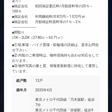
あり）
■保証会社 初回保証委託料/月額賃料等の20％～
100％
■保証会社 年間継続料/0.8万円～1.0万円 or
■保証会社 月額保証料賃料等の1％～2％
―――――――
■間取り
□1K～2LDK（27.80㎡～63.71㎡）
■① 駐車場・バイク置場・駐輪場の詳細は、是非お問合
せ下さい。
■② 内覧のご希望時は、物件現地待ち合わせ対応をして
おります。
■③ 物件写真の量と質、情報更新鮮度に特化して運営し
ています。
総戸数
12戸
築年月
2025年4月
東京メトロ千代田線「乃木坂駅」徒歩
7分
東京メトロ千代田線「赤坂駅」徒歩9