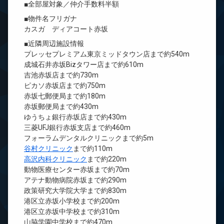
■全部屋対象／仲介手数料半額
■物件名フリガナ
カスガ ディアコート赤坂
■近隣周辺施設情報
プレッセプレミアム東京ミッドタウン店まで約540m
成城石井赤坂Bizタワー店まで約610m
吉池赤坂店まで約730m
ピカソ赤坂店まで約750m
赤坂七郵便局まで約180m
赤坂郵便局まで約430m
ゆうちょ銀行赤坂店まで約430m
三菱UFJ銀行赤坂支店まで約460m
フォーラムデンタルクリニックまで約5m
谷村クリニック
まで約110m
高沢内科クリニック
まで約220m
動物医療センター赤坂まで約70m
アテナ動物病院赤坂まで約290m
政策研究大学院大学まで約830m
港区立赤坂小学校まで約200m
港区立赤坂中学校まで約310m
山脇学園中学校まで約470m