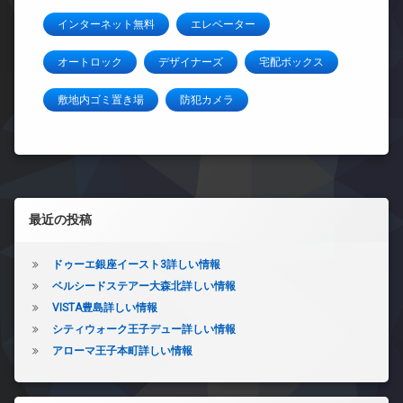
インターネット無料
エレベーター
オートロック
デザイナーズ
宅配ボックス
敷地内ゴミ置き場
防犯カメラ
左サイドバー
最近の投稿
ドゥーエ銀座イースト3詳しい情報
ベルシードステアー大森北詳しい情報
VISTA豊島詳しい情報
シティウォーク王子デュー詳しい情報
アローマ王子本町詳しい情報