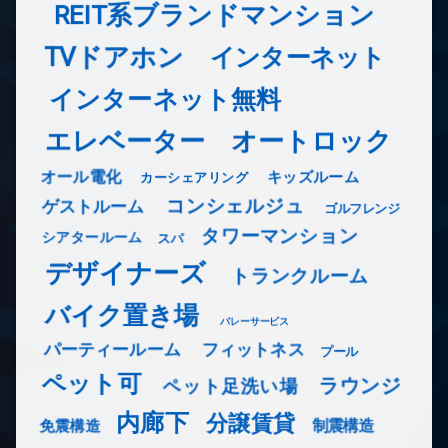
REIT系ブランドマンション
TVドアホン
インターネット
インターネット無料
エレベーター
オートロック
オール電化
キッズルーム
カーシェアリング
コンシェルジュ
ゲストルーム
ゴルフレンジ
タワーマンション
シアタールーム
スパ
デザイナーズ
トランクルーム
バイク置き場
バレーサービス
フィットネス
パーティールーム
プール
ペット可
ラウンジ
ペット足洗い場
内廊下
分譲賃貸
免震構造
制震構造