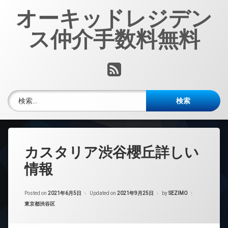
コ
オーキッドレジデン
ン
テ
ス仲介手数料無料
ン
ツ
へ
RSS
ス
キ
ッ
検索:
プ
カスタリア渋谷櫻丘詳しい
情報
Posted on
2021年6月5日
Updated on
2021年9月25日
by
SEZIMO
カテゴリー:
東京都渋谷区