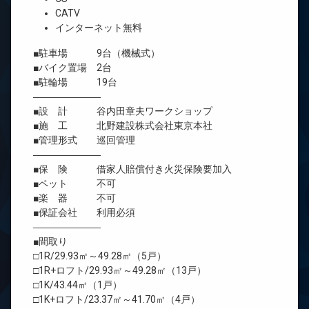
CATV
インターネット無料
■駐車場 9台（機械式）
■バイク置場 2台
■駐輪場 19台
―――――――
■設 計 谷内田章夫ワークショップ
■施 工 北野建設株式会社東京本社
■管理形式 巡回管理
―――――――
■保 険 借家人賠償付き火災保険要加入
■ペット 不可
■楽 器 不可
■保証会社 利用必須
―――――――
■間取り
□1R/29.93㎡～49.28㎡（5戸）
□1R+ロフト/29.93㎡～49.28㎡（13戸）
□1K/43.44㎡（1戸）
□1K+ロフト/23.37㎡～41.70㎡（4戸）