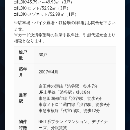
□1LDK/45.79㎡～49.93㎡（3戸）
□1LDK+ロフト/52.92㎡（3戸）
□1LDK+メゾネット/52.98㎡（1戸）
※駐車場・バイク置場・駐輪場の詳細はお問合せ下さい
ませ。
※カード決済希望時の決済手数料は、引越代還元金より
相殺となります。
総戸
30戸
数
築年
2007年4月
月
京王井の頭線「渋谷駅」徒歩7分
JR山手線「渋谷駅」徒歩8分
最寄
東急田園都市線「渋谷駅」徒歩9分
駅
東京メトロ半蔵門線「渋谷駅」徒歩9分
東急東横線「代官山駅」徒歩12分
物件
REIT系ブランドマンション、デザイナ
特徴
ーズ、分譲賃貸