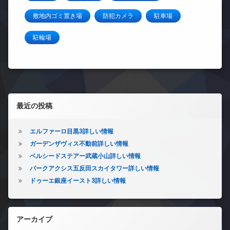
敷地内ゴミ置き場
防犯カメラ
駐車場
駐輪場
左サイドバー
最近の投稿
エルファーロ目黒3詳しい情報
ガーデンザヴィス不動前詳しい情報
ベルシードステアー武蔵小山詳しい情報
パークアクシス五反田スカイタワー詳しい情報
ドゥーエ銀座イースト3詳しい情報
アーカイブ