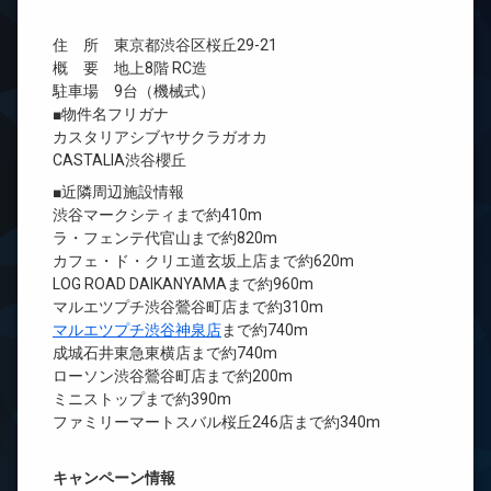
住 所 東京都渋谷区桜丘29-21
概 要 地上8階 RC造
駐車場 9台（機械式）
■物件名フリガナ
カスタリアシブヤサクラガオカ
CASTALIA渋谷櫻丘
■近隣周辺施設情報
渋谷マークシティまで約410m
ラ・フェンテ代官山まで約820m
カフェ・ド・クリエ道玄坂上店まで約620m
LOG ROAD DAIKANYAMAまで約960m
マルエツプチ渋谷鶯谷町店まで約310m
マルエツプチ渋谷神泉店
まで約740m
成城石井東急東横店まで約740m
ローソン渋谷鶯谷町店まで約200m
ミニストップまで約390m
ファミリーマートスバル桜丘246店まで約340m
キャンペーン情報