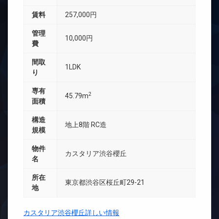
賃料
257,000円
管理
10,000円
費
間取
1LDK
り
専有
2
45.79m
面積
構造
地上8階 RC造
規模
物件
カスタリア渋谷櫻丘
名
所在
東京都渋谷区桜丘町29-21
地
カスタリア渋谷櫻丘詳しい情報