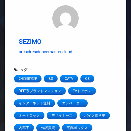
SEZIMO
orchidresidencemaster.cloud
タグ
24時間管理
BS
CATV
CS
REIT系ブランドマンション
TVドアホン
インターネット無料
エレベーター
オートロック
デザイナーズ
バイク置き場
内廊下
分譲賃貸
宅配ボックス