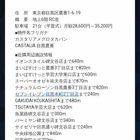
住 所 東京都目黒区鷹番1-6-19
概 要 地上6階 RC造
駐車場 21台（平置式）月額28,600円～35,200円
■物件名フリガナ
カスタリアメグロタカバン
CASTALIA 目黒鷹番
■近隣周辺施設情報
イオンスタイル碑文谷店まで640m
まいばすけっと鷹番3丁目店まで820m
まいばすけっと学芸大学東口店まで600m
スーパーオオゼキ祐天寺店まで870m
ナチュラルローソン目黒鷹番3丁目店まで820m
セブンイレブン目黒本町2丁目店
まで240m
GAKUDAI KOUKASHITAまで480m
TSUTAYA学芸大店まで620m
魚屋路碑文谷店まで300m
バーミヤン碑文谷店まで340m
サイゼリヤ目黒通り碑文谷店まで240m
中央緑地公園まで840m