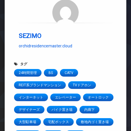
SEZIMO
orchidresidencemaster.cloud
タグ
24時間管理
BS
CATV
REIT系ブランドマンション
TVドアホン
インターネット
エレベーター
オートロック
デザイナーズ
バイク置き場
内廊下
大型駐車場
宅配ボックス
敷地内ゴミ置き場