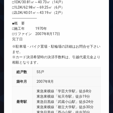
□1DK/30.81㎡～40.73㎡（14戸）
□1LDK/62.98㎡～69.25㎡（6戸）
□2LDK/40.01㎡～43.19㎡（2戸）
―――――――
■概 要
□施工年 1970年
□リファイン 2007年8月17日
完了日
※駐車場・バイク置場・駐輪場の詳細はお問合せ下さい
ませ。
※カード決済希望時の決済手数料は、引越代還元金より
相殺となります。
総戸数
55戸
築年月
2007年8月
東急東横線「学芸大学駅」徒歩8分
東急東横線「祐天寺駅」徒歩19分
最寄駅
東急目黒線「武蔵小山駅」徒歩24分
東急東横線「都立大学駅」徒歩30分
東急目黒線「西小山駅」徒歩30分