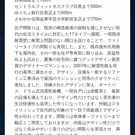
目黒病院まで720m
セントラルフィットネスクラブ目黒まで500m
ゆうちょ銀行目黒店まで600m
さわやか信用金庫学芸大学駅前支店まで770m
住戸間取りは、既存の構造躯体の規制を感じさせない現
代の生活スタイルに対応した17タイプへ展開。一部既存
耐震壁に耐震上問題のない開口を設けることで、ファミ
リータイプの間取りも実現した。また、既存屋外共用廊
下を屋内化、その一部を住戸専有部に取り込み、収益性
向上も試みた。鷹番の住宅街に建つグッドデザイン賞受
賞のデザイナーズマンション。2007年に耐震性能を現
行の基準に適合させ、デザイン、設備を一新するリファ
イン工事済みで築浅のマンションと同等のクオリティに
進化しました。洗練されたデザインに加え、オートバ
ス、ドラム式洗濯乾燥機、一部住戸には床暖房と、最新
の設備を備えており、デザイン性だけではなく居住者の
生活快適性も追求した作りになっています。外観はスタ
イリッシュで近代的な印象ので一目で高級感とデザイン
性が伝わってきます。間取りは単身者～ファミリーまで
幅広くご用意しておりますが、内装はデザイン性だけで
はなく住みやすいく張りの少ない間取りを実現させ、満