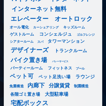
インターネット無料
エレベーター
オートロック
オール電化
キッズルーム
カーシェアリング
コンシェルジュ
ゲストルーム
ゴルフレンジ
タワーマンション
シアタールーム
スパ
デザイナーズ
トランクルーム
バイク置き場
バレーサービス
フィットネス
パーティールーム
プール
ペット可
ラウンジ
ペット足洗い場
内廊下
分譲賃貸
免震構造
制震構造
大型駐車場
各階ゴミ置き場
宅配ボックス