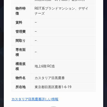
物件特
REIT系ブランドマンション、デザイ
徴
ナーズ
賃料
–
管理費
–
間取り
–
専有面
–
積
構造規
地上6階 RC造
模
物件名
カスタリア目黒鷹番
所在地
東京都目黒区鷹番1-6-19
カスタリア目黒鷹番詳しい情報