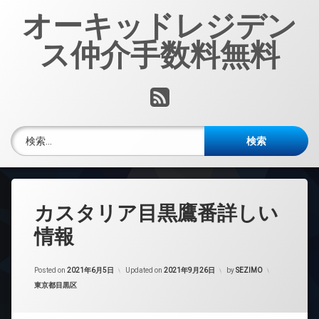
コ
オーキッドレジデン
ン
テ
ス仲介手数料無料
ン
ツ
へ
RSS
ス
キ
ッ
検索:
プ
カスタリア目黒鷹番詳しい
情報
Posted on
2021年6月5日
Updated on
2021年9月26日
by
SEZIMO
カテゴリー:
東京都目黒区