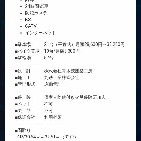
24時間管理
防犯カメラ
BS
CATV
インターネット
■駐車場 21台（平置式）月額28,600円～35,200円
■バイク置場 10台/月額3,300円
■駐輪場 57台
―――――――
■設 計 株式会社青木茂建築工房
■施 工 九鉄工業株式会社
■管理形式 通勤管理
―――――――
■保 険 借家人賠償付き火災保険要加入
■ペット 不可
■楽 器 不可
■保証会社 利用必須
―――――――
■間取り
□1R/30.64㎡～32.51㎡（33戸）