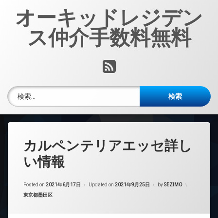
コ
オーキッドレジデン
ン
テ
ス仲介手数料無料
ン
ツ
へ
RSS
ス
キ
ッ
検索:
プ
カルペンテリアエッセ詳し
い情報
Posted on
2021年6月17日
Updated on
2021年9月25日
by
SEZIMO
カテゴリー:
東京都墨田区