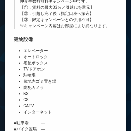
仲介手数料無料
キャンペーン中です。
【①．賃料の最大33％／引越代を還元】
【②．引越し完了後→指定口座へ振込】
【③．限定キャンペーンとの併用不可】
※キャンペーン内容はお部屋により異なります。
建物設備
エレベーター
オートロック
宅配ボックス
TVドアホン
駐輪場
敷地内ゴミ置き場
防犯カメラ
BS
CS
CATV
インターネット
■駐車場 ―
■バイク置場 ―