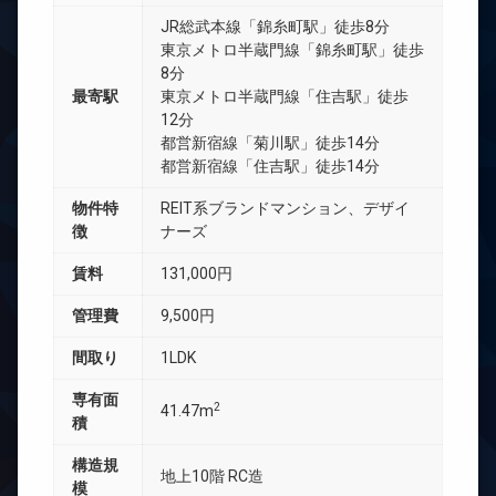
JR総武本線「錦糸町駅」徒歩8分
東京メトロ半蔵門線「錦糸町駅」徒歩
8分
最寄駅
東京メトロ半蔵門線「住吉駅」徒歩
12分
都営新宿線「菊川駅」徒歩14分
都営新宿線「住吉駅」徒歩14分
物件特
REIT系ブランドマンション、デザイ
徴
ナーズ
賃料
131,000円
管理費
9,500円
間取り
1LDK
専有面
2
41.47m
積
構造規
地上10階 RC造
模