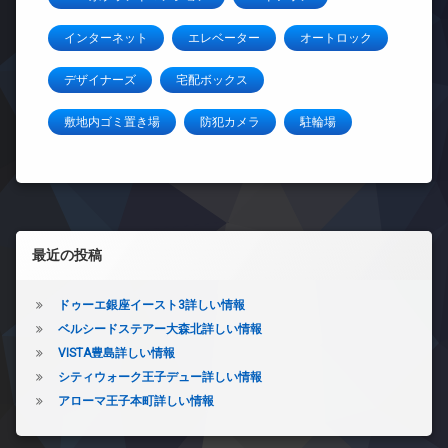
インターネット
エレベーター
オートロック
デザイナーズ
宅配ボックス
敷地内ゴミ置き場
防犯カメラ
駐輪場
左サイドバー
最近の投稿
ドゥーエ銀座イースト3詳しい情報
ベルシードステアー大森北詳しい情報
VISTA豊島詳しい情報
シティウォーク王子デュー詳しい情報
アローマ王子本町詳しい情報