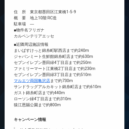
住 所 東京都墨田区江東橋1-5-9
概 要 地上10階 RC造
駐車場 ―
■物件名フリガナ
カルペンテリアエッセ
■近隣周辺施設情報
まいばすけっと錦糸町駅西店まで約240m
ジャパンミート生鮮館錦糸町店まで約630m
セブンイレブン墨田緑4丁目店まで約250m
ファミリーマート江東橋2丁目店まで約230m
セブンイレブン墨田緑3丁目店まで約510m
マルエツ両国亀沢店
まで約730m
サンドラッグアルカキット錦糸町店まで約610m
ガスト錦糸町店まで約440m
ローソン緑4丁目店まで約310m
猿江恩賜公園まで約800m
キャンペーン情報