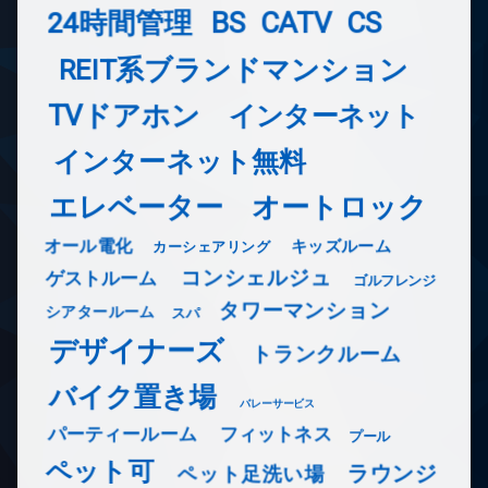
24時間管理
BS
CATV
CS
REIT系ブランドマンション
TVドアホン
インターネット
インターネット無料
エレベーター
オートロック
オール電化
キッズルーム
カーシェアリング
コンシェルジュ
ゲストルーム
ゴルフレンジ
タワーマンション
シアタールーム
スパ
デザイナーズ
トランクルーム
バイク置き場
バレーサービス
フィットネス
パーティールーム
プール
ペット可
ラウンジ
ペット足洗い場