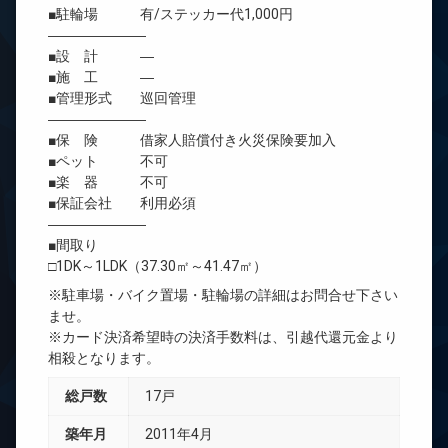
■駐輪場 有/ステッカー代1,000円
―――――――
■設 計 ―
■施 工 ―
■管理形式 巡回管理
―――――――
■保 険 借家人賠償付き火災保険要加入
■ペット 不可
■楽 器 不可
■保証会社 利用必須
―――――――
■間取り
□1DK～1LDK（37.30㎡～41.47㎡）
※駐車場・バイク置場・駐輪場の詳細はお問合せ下さい
ませ。
※カード決済希望時の決済手数料は、引越代還元金より
相殺となります。
総戸数
17戸
築年月
2011年4月