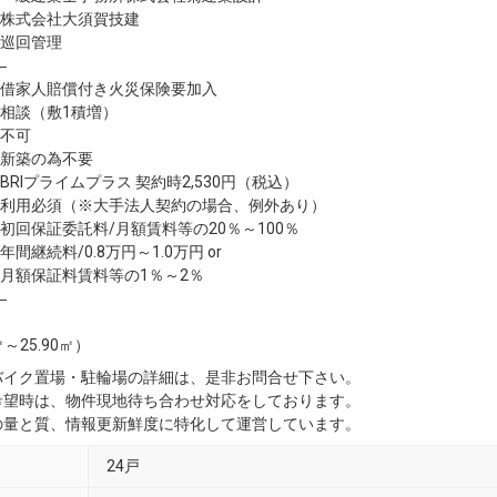
株式会社大須賀技建
巡回管理
―
家人賠償付き火災保険要加入
談（敷1積増）
不可
新築の為不要
RIプライムプラス 契約時2,530円（税込）
利用必須（※大手法人契約の場合、例外あり）
回保証委託料/月額賃料等の20％～100％
継続料/0.8万円～1.0万円 or
月額保証料賃料等の1％～2％
―
㎡～25.90㎡）
・バイク置場・駐輪場の詳細は、是非お問合せ下さい。
ご希望時は、物件現地待ち合わせ対応をしております。
真の量と質、情報更新鮮度に特化して運営しています。
24戸