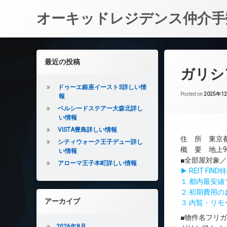
オーキッドレジデンス仲介手
コ
ン
左サイドバー
最近の投稿
テ
ガリシ
ン
ツ
ドゥーエ銀座イースト3詳しい情
へ
Posted on
2025年1
報
ス
ベルシードステアー大森北詳し
キ
い情報
ッ
VISTA豊島詳しい情報
プ
住 所 東京都
シティウォーク王子デュー詳し
概 要 地上9
い情報
■全部屋対象
アローマ王子本町詳しい情報
▶ REIT F
１.都内最安
２.初期費用
アーカイブ
３.内覧・リ
■物件名フリ
2026年8月