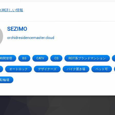
水神詳しい情報
SEZIMO
orchidresidencemaster.cloud
4時間管理
BS
CATV
CS
REIT系ブランドマンション
オートロック
デザイナーズ
バイク置き場
ペット可
駐輪場