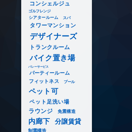
コンシェルジュ
ゴルフレンジ
シアタールーム
スパ
タワーマンション
デザイナーズ
トランクルーム
バイク置き場
バレーサービス
パーティールーム
フィットネス
プール
ペット可
ペット足洗い場
ラウンジ
免震構造
内廊下
分譲賃貸
制震構造