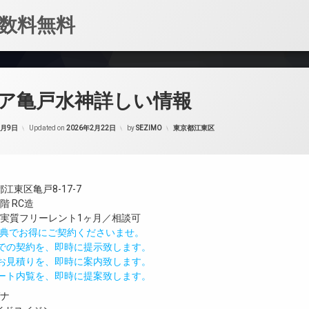
数料無料
ア亀戸水神詳しい情報
カテゴリー:
2月9日
Updated on
2026年2月22日
by
SEZIMO
東京都江東区
江東区亀戸8-17-7
階 RC造
／実質フリーレント1ヶ月／相談可
IND特典でお得にご契約くださいませ。
値での契約を、即時に提示致します。
のお見積りを、即時に案内致します。
モート内覧を、即時に提案致します。
ガナ