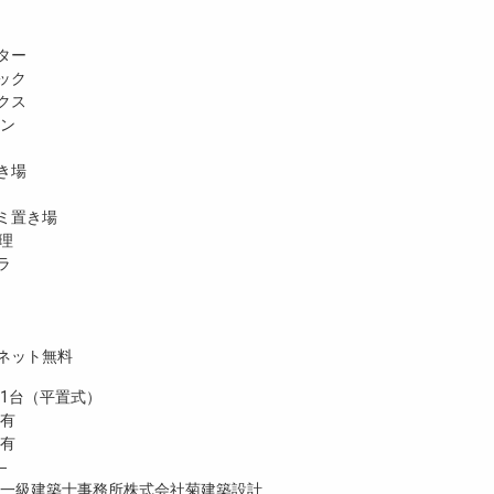
ター
ック
クス
ホン
き場
ミ置き場
理
ラ
ネット無料
台（平置式）
 有
有
―
級建築士事務所株式会社菊建築設計