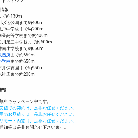
イドスイジン
設情報
で約130m
水辺公園まで約400m
戸中学校まで約290m
業高等学校まで約400m
川第三中学校まで約600m
南小学校まで約650m
教習所
まで約650m
小学校
まで約650m
井保育園まで約950m
神店まで約200m
情報
無料
キャンペーン中です。
安値での契約は、是非お任せください。
用のお見積りは、是非お任せください。
リモート内覧は、是非お任せください。
詳細等は是非お問合せ下さいませ。