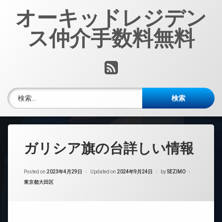
コ
オーキッドレジデン
ン
テ
ス仲介手数料無料
ン
ツ
へ
RSS
ス
キ
ッ
検索:
プ
ガリシア旗の台詳しい情報
Posted on
2023年4月29日
Updated on
2024年9月24日
by
SEZIMO
カテゴリー:
東京都大田区