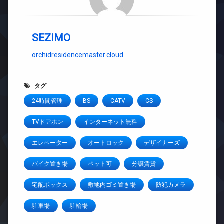
SEZIMO
orchidresidencemaster.cloud
タグ
24時間管理
BS
CATV
CS
TVドアホン
インターネット無料
エレベーター
オートロック
デザイナーズ
バイク置き場
ペット可
分譲賃貸
宅配ボックス
敷地内ゴミ置き場
防犯カメラ
駐車場
駐輪場