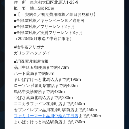
住 所 東京都大田区北馬込1-23-9
概 要 地上5階 RC造
■【→ 契約金／初期費用概算／即日お見積り】
■全部屋対象／キャンペーンＢ／適用可
■全部屋対象／フリーレント2ヶ月
■全部屋対象／実質フリーレント3ヶ月
（2023年5月末迄の申込に限る）
■物件名フリガナ
ガリシアハタノダイ
■近隣周辺施設情報
品川中延五郵便局まで約470m
ハート薬局まで約80m
まいばすけっと北馬込店まで約190m
ローソン 荏原町駅前店まで約400m
馬込中央診療所まで約480m
つばさ薬局北馬込店まで約280m
ココカラファイン荏原町店まで約450m
セブンイレブン品川荏原町駅前店まで約450m
ファミリーマート品川中延六丁目店
まで約600m
まいばすけっと馬込駅前店まで約750m