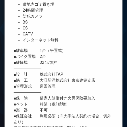
敷地内ゴミ置き場
24時間管理
防犯カメラ
BS
CS
CATV
インターネット無料
■駐車場 1台（平置式）
■バイク置場 2台
■駐輪場 32台/無料
―――――――
■設 計 株式会社TAP
■施 工 大旺新洋株式会社東京建築支店
■管理形式 巡回管理
―――――――
■保 険 借家人賠償付き火災保険要加入
■ペット 相談（敷1積増）
■楽 器 不可
■保証会社 利用必須（※大手法人契約の場合、例外
あり）