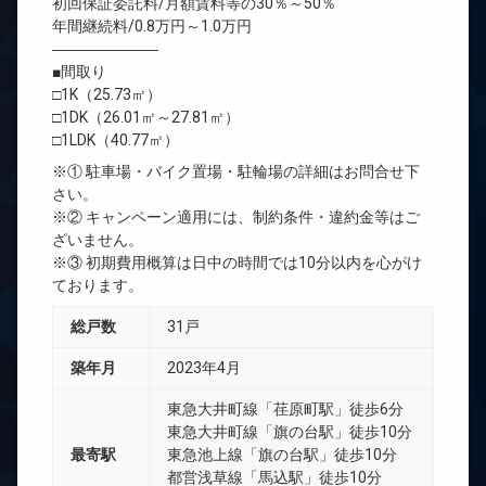
初回保証委託料/月額賃料等の30％～50％
年間継続料/0.8万円～1.0万円
―――――――
■間取り
□1K（25.73㎡）
□1DK（26.01㎡～27.81㎡）
□1LDK（40.77㎡）
※① 駐車場・バイク置場・駐輪場の詳細はお問合せ下
さい。
※② キャンペーン適用には、制約条件・違約金等はご
ざいません。
※③ 初期費用概算は日中の時間では10分以内を心がけ
ております。
総戸数
31戸
築年月
2023年4月
東急大井町線「荏原町駅」徒歩6分
東急大井町線「旗の台駅」徒歩10分
最寄駅
東急池上線「旗の台駅」徒歩10分
都営浅草線「馬込駅」徒歩10分