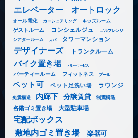
エレベーター
オートロック
オール電化
キッズルーム
カーシェアリング
コンシェルジュ
ゲストルーム
ゴルフレンジ
タワーマンション
シアタールーム
スパ
デザイナーズ
トランクルーム
バイク置き場
バレーサービス
フィットネス
パーティールーム
プール
ペット可
ラウンジ
ペット足洗い場
内廊下
分譲賃貸
免震構造
制震構造
大型駐車場
各階ゴミ置き場
宅配ボックス
敷地内ゴミ置き場
楽器可