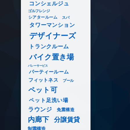
コンシェルジュ
ゴルフレンジ
シアタールーム
スパ
タワーマンション
デザイナーズ
トランクルーム
バイク置き場
バレーサービス
パーティールーム
フィットネス
プール
ペット可
ペット足洗い場
ラウンジ
免震構造
内廊下
分譲賃貸
制震構造