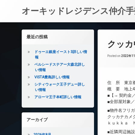
オーキッドレジデンス仲介手
コ
ン
左サイドバー
最近の投稿
テ
クッカ
ン
ツ
ドゥーエ銀座イースト3詳しい情
へ
Posted on
2022年1
報
ス
ベルシードステアー大森北詳し
キ
い情報
ッ
VISTA豊島詳しい情報
プ
住 所 東京都
シティウォーク王子デュー詳し
概 要 地上4
い情報
■【→ 契約
アローマ王子本町詳しい情報
■全部屋対象
■物件名フリ
クッカナカメ
アーカイブ
ｋｕｋｋａ 
■近隣周辺施
2026年8月