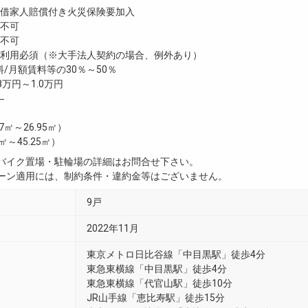
家人賠償付き火災保険要加入
不可
不可
利用必須（※大手法人契約の場合、例外あり）
/月額賃料等の30％～50％
8万円～1.0万円
―
.27㎡～26.95㎡）
8㎡～45.25㎡）
・バイク置場・駐輪場の詳細はお問合せ下さい。
ペーン適用には、制約条件・違約金等はございません。
9戸
2022年11月
東京メトロ日比谷線「中目黒駅」徒歩4分
東急東横線「中目黒駅」徒歩4分
東急東横線「代官山駅」徒歩10分
JR山手線「恵比寿駅」徒歩15分