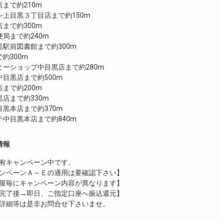
まで約210m
上目黒３丁目店まで約150m
まで約300m
局まで約240m
駅前図書館まで約300m
で約300m
ヒーショップ中目黒店まで約280m
目黒店まで約500m
まで約200m
店まで約330m
黒本店まで約370m
中目黒本店まで約840m
情報
有
キャンペーン中です。
ンペーンＡ～Ｅの適用は要確認下さい】
屋毎にキャンペーン内容が異なります】
完了後→即日、ご指定口座へ振込還元】
詳細等は是非お問合せ下さいませ。