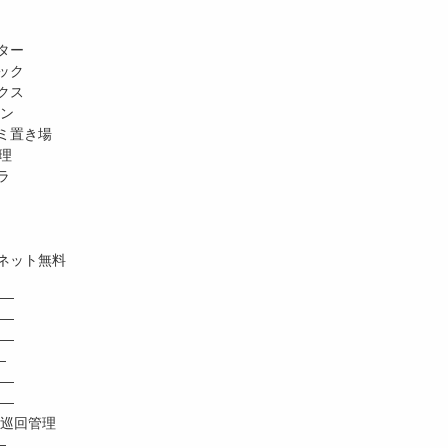
ター
ック
クス
ホン
ミ置き場
理
ラ
ネット無料
―
 ―
―
―
―
―
巡回管理
―