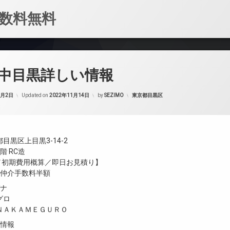
数料無料
中目黒詳しい情報
カテゴリー:
1月2日
Updated on
2022年11月14日
by
SEZIMO
東京都目黒区
目黒区上目黒3-14-2
階 RC造
金／初期費用概算／即日お見積り】
／仲介手数料半額
ガナ
グロ
ＮＡＫＡＭＥＧＵＲＯ
設情報