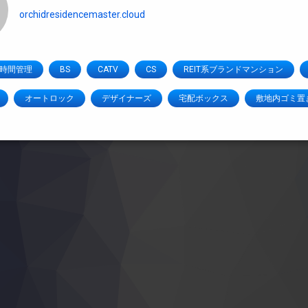
orchidresidencemaster.cloud
4時間管理
BS
CATV
CS
REIT系ブランドマンション
オートロック
デザイナーズ
宅配ボックス
敷地内ゴミ置