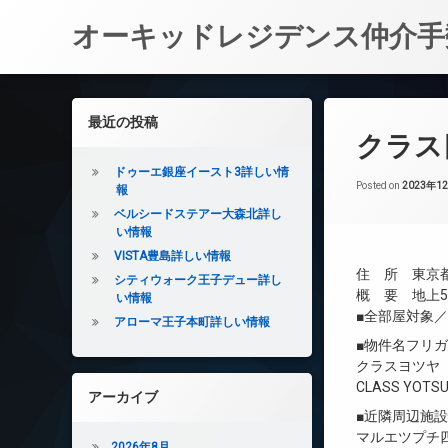
オーキッドレジデンス仲介手
コ
ン
左サイドバー
最近の投稿
テ
クラス
ン
ツ
ドゥーエ銀座イースト3詳しい情
へ
Posted on
2023年1
報
ス
ベルシードステアー大森北詳し
キ
い情報
ッ
VISTA豊島詳しい情報
プ
住 所 東京都新
シティウォーク王子デュー詳し
概 要 地上5
い情報
■全部屋対象
アローマ王子本町詳しい情報
■物件名フリ
クラスヨツヤ
CLASS YOTS
アーカイブ
■近隣周辺施
マルエツプチ四
2026年8月