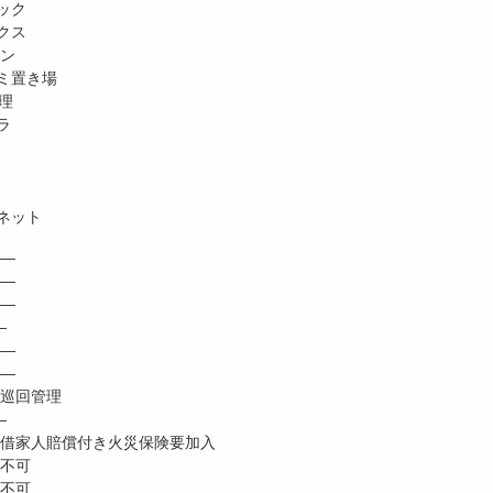
ック
クス
ホン
ミ置き場
理
ラ
ネット
―
 ―
―
―
―
―
巡回管理
―
家人賠償付き火災保険要加入
不可
不可