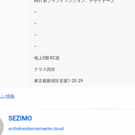
REIT系ブランドマンション、デザイナーズ
–
–
–
–
地上5階 RC造
クラス四谷
東京都新宿区若葉1-20-29
しい情報
SEZIMO
orchidresidencemaster.cloud