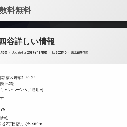
数料無料
四谷詳しい情報
カテゴリー:
2月8日
Updated on
2023年12月8日
by
SEZIMO
東京都新宿区
宿区若葉1-20-29
階 RC造
／キャンペーンＡ／適用可
ガナ
UYA
設情報
谷2丁目店まで約460m