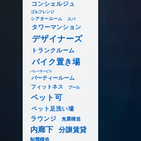
コンシェルジュ
ゴルフレンジ
シアタールーム
スパ
タワーマンション
デザイナーズ
トランクルーム
バイク置き場
バレーサービス
パーティールーム
フィットネス
プール
ペット可
ペット足洗い場
ラウンジ
免震構造
内廊下
分譲賃貸
制震構造