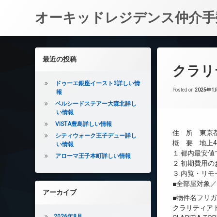
オーキッドレジデンス仲介手
コ
ン
左サイドバー
最近の投稿
テ
クラリ
ン
ツ
ドゥーエ銀座イースト3詳しい情
へ
Posted on
2025年1
報
ス
ベルシードステアー大森北詳し
キ
い情報
ッ
VISTA豊島詳しい情報
プ
住 所 東京都目
シティウォーク王子デュー詳し
概 要 地上4
い情報
１.都内最安
アローマ王子本町詳しい情報
２.初期費用
３.内覧・リ
■全部屋対象
アーカイブ
■物件名フリ
クラリティア
2026年8月