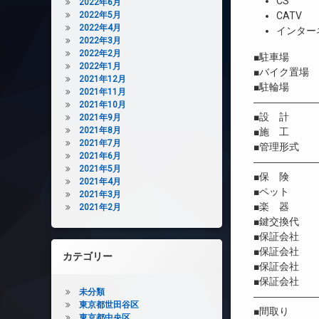
CS
2022年6月
2022年5月
CATV
2022年4月
インター
2022年3月
2022年2月
■駐車場 2台
2022年1月
■バイク置場
2021年12月
■駐輪場 22
2021年11月
――――――
2021年10月
■設 計
2021年9月
2021年8月
■施 工 株
2021年7月
■管理形式 
2021年6月
――――――
2021年5月
■保 険 借
2021年4月
■ペット 相
2021年3月
■楽 器 
2021年2月
■鍵交換代 
■保証会社 
■保証会社 初
カテゴリー
■保証会社 年間
■保証会社 
未分類
――――――
東京都世田谷区
■間取り
東京都中央区