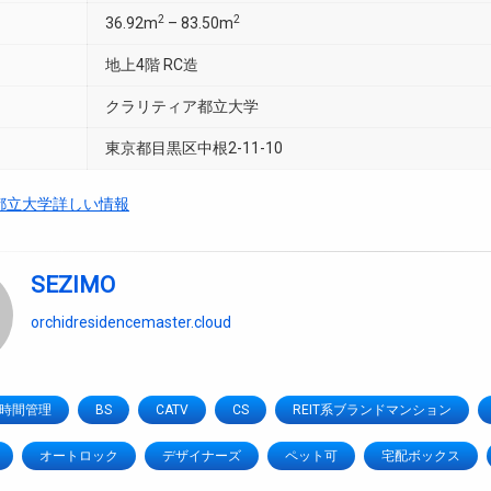
2
2
36.92m
– 83.50m
地上4階 RC造
クラリティア都立大学
東京都目黒区中根2-11-10
都立大学詳しい情報
SEZIMO
orchidresidencemaster.cloud
4時間管理
BS
CATV
CS
REIT系ブランドマンション
オートロック
デザイナーズ
ペット可
宅配ボックス