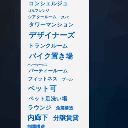
コンシェルジュ
ゴルフレンジ
シアタールーム
スパ
タワーマンション
デザイナーズ
トランクルーム
バイク置き場
バレーサービス
パーティールーム
フィットネス
プール
ペット可
ペット足洗い場
ラウンジ
免震構造
内廊下
分譲賃貸
制震構造