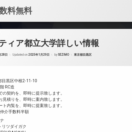
数料無料
ティア都立大学詳しい情報
カテゴリー:
月28日
Updated on
2025年1月29日
by
SEZIMO
東京都目黒区
黒区中根2-11-10
階 RC造
値での契約を、即時に提示致します。
のお見積りを、即時に案内致します。
モート内覧を、即時に提案致します。
／仲介手数料半額
ガナ
トリツダイガク