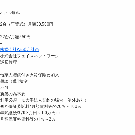
ネット無料
（平置式）月額38,500円
 ―
台/月額550円
―
株式会社AE総合計画
式会社フェイスネットワーク
巡回管理
―
家人賠償付き火災保険要加入
談（敷1積増）
不可
新築の為不要
利用必須（※大手法人契約の場合、例外あり）
回保証委託料/月額賃料等の20％～100％
継続料/0.8万円～1.0万円 or
月額保証料賃料等の1％～2％
―