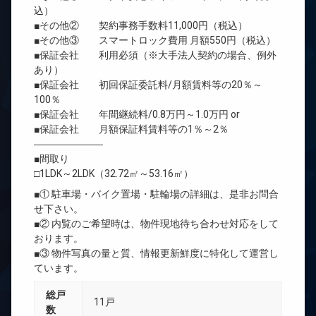
込）
■その他② 契約事務手数料11,000円（税込）
■その他③ スマートロック費用 月額550円（税込）
■保証会社 利用必須（※大手法人契約の場合、例外
あり）
■保証会社 初回保証委託料/月額賃料等の20％～
100％
■保証会社 年間継続料/0.8万円～1.0万円 or
■保証会社 月額保証料賃料等の1％～2％
―――――――
■間取り
□1LDK～2LDK（32.72㎡～53.16㎡）
■① 駐車場・バイク置場・駐輪場の詳細は、是非お問合
せ下さい。
■② 内覧のご希望時は、物件現地待ち合わせ対応をして
おります。
■③ 物件写真の量と質、情報更新鮮度に特化して運営し
ています。
総戸
11戸
数