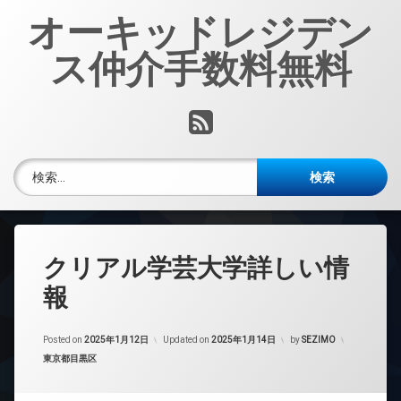
コ
オーキッドレジデン
ン
テ
ス仲介手数料無料
ン
ツ
へ
RSS
ス
キ
ッ
検索:
プ
クリアル学芸大学詳しい情
報
Posted on
2025年1月12日
Updated on
2025年1月14日
by
SEZIMO
カテゴリー:
東京都目黒区