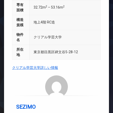
専有
2
2
32.72m
– 53.16m
面積
構造
地上4階 RC造
規模
物件
クリアル学芸大学
名
所在
東京都目黒区碑文谷5-28-12
地
クリアル学芸大学詳しい情報
SEZIMO