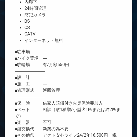
内廊下
24時間管理
防犯カメラ
BS
CS
CATV
インターネット無料
■駐車場 ―
■バイク置場 ―
■駐輪場 有/月額550円
―――――――
■設 計 ―
■施 工 ―
■管理形式 巡回管理
―――――――
■保 険 借家人賠償付き火災保険要加入
■ペット 相談（敷1積増/小型犬1匹または猫2匹ま
で）
■楽 器 不可
■鍵交換代 新築の為不要
■その他① アクト安心ライフ24/2年16,500円（税