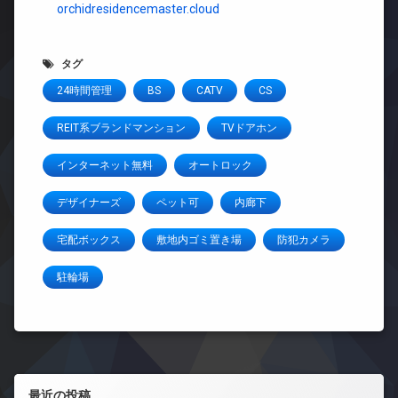
orchidresidencemaster.cloud
タグ
24時間管理
BS
CATV
CS
REIT系ブランドマンション
TVドアホン
インターネット無料
オートロック
デザイナーズ
ペット可
内廊下
宅配ボックス
敷地内ゴミ置き場
防犯カメラ
駐輪場
左サイドバー
最近の投稿