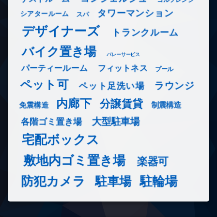
タワーマンション
シアタールーム
スパ
デザイナーズ
トランクルーム
バイク置き場
バレーサービス
フィットネス
パーティールーム
プール
ペット可
ラウンジ
ペット足洗い場
内廊下
分譲賃貸
免震構造
制震構造
大型駐車場
各階ゴミ置き場
宅配ボックス
敷地内ゴミ置き場
楽器可
防犯カメラ
駐輪場
駐車場