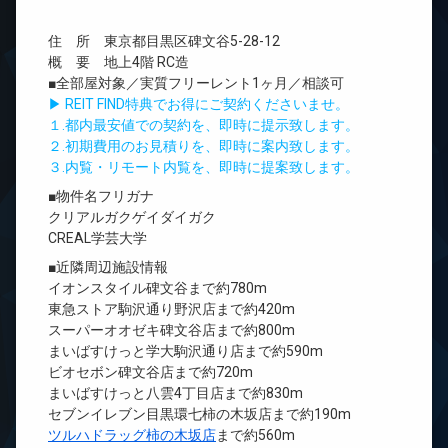
住 所 東京都目黒区碑文谷5-28-12
概 要 地上4階 RC造
■全部屋対象／実質フリーレント1ヶ月／相談可
▶ REIT FIND特典でお得にご契約くださいませ。
１.都内最安値での契約を、即時に提示致します。
２.初期費用のお見積りを、即時に案内致します。
３.内覧・リモート内覧を、即時に提案致します。
■物件名フリガナ
クリアルガクゲイダイガク
CREAL学芸大学
■近隣周辺施設情報
イオンスタイル碑文谷まで約780m
東急ストア駒沢通り野沢店まで約420m
スーパーオオゼキ碑文谷店まで約800m
まいばすけっと学大駒沢通り店まで約590m
ビオセボン碑文谷店まで約720m
まいばすけっと八雲4丁目店まで約830m
セブンイレブン目黒環七柿の木坂店まで約190m
ツルハドラッグ柿の木坂店
まで約560m