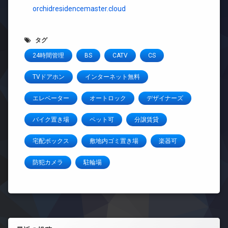
orchidresidencemaster.cloud
タグ
24時間管理
BS
CATV
CS
TVドアホン
インターネット無料
エレベーター
オートロック
デザイナーズ
バイク置き場
ペット可
分譲賃貸
宅配ボックス
敷地内ゴミ置き場
楽器可
防犯カメラ
駐輪場
左サイドバー