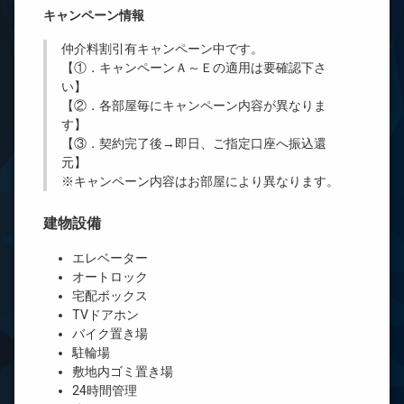
キャンペーン情報
仲介料割引有
キャンペーン中です。
【①．キャンペーンＡ～Ｅの適用は要確認下さ
い】
【②．各部屋毎にキャンペーン内容が異なりま
す】
【③．契約完了後→即日、ご指定口座へ振込還
元】
※キャンペーン内容はお部屋により異なります。
建物設備
エレベーター
オートロック
宅配ボックス
TVドアホン
バイク置き場
駐輪場
敷地内ゴミ置き場
24時間管理