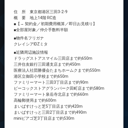
住 所 東京都港区三田3-2-9
概 要 地上14階 RC造
■【→ 契約金／初期費用概算／即日お見積り】
■全部屋対象／仲介手数料半額
■物件名フリガナ
クレイシアIDZミタ
■近隣周辺施設情報
ドラッグストアスマイル三田店まで約650m
三井住友銀行三田通支店まで約450m
医療法人社団勝優会たまちホームクまで約550m
港区立御田小学校まで約650m
ファミリーマート三田3丁目店まで約90m
ピーコックストアグランパーク田町店まで約580m
ファミリーマート泉岳寺北店まで約660m
高輪郵便局まで約600m
まいばすけっと芝5丁目店まで約420m
まいばすけっと三田2丁目店まで約490m
miniピアゴ芝3丁目店まで約530m