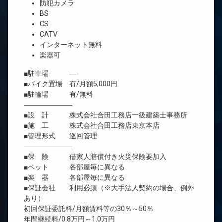
防犯カメラ
BS
CS
CATV
インターネット無料
楽器可
■駐車場 ―
■バイク置場 有/月額5,000円
■駐輪場 有/無料
―――――――
■設 計 株式会社合田工務店一級建築士事務所
■施 工 株式会社合田工務店東京本店
■管理形式 巡回管理
―――――――
■保 険 借家人賠償付き火災保険要加入
■ペット 各部屋毎に異なる
■楽 器 各部屋毎に異なる
■保証会社 利用必須（※大手法人契約の場合、例外
あり）
初回保証委託料/月額賃料等の30％～50％
年間継続料/0.8万円～1.0万円