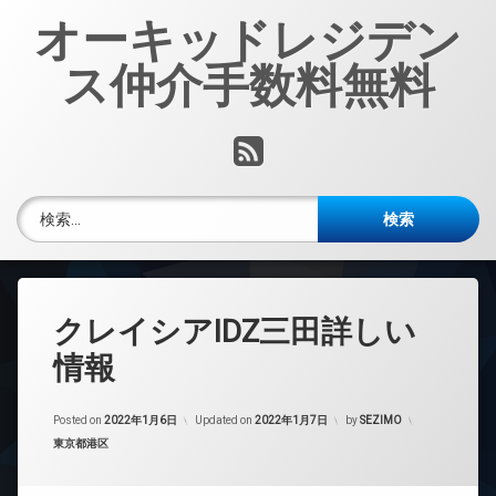
コ
オーキッドレジデン
ン
テ
ス仲介手数料無料
ン
ツ
へ
RSS
ス
キ
ッ
検索:
プ
クレイシアIDZ三田詳しい
情報
Posted on
2022年1月6日
Updated on
2022年1月7日
by
SEZIMO
カテゴリー:
東京都港区