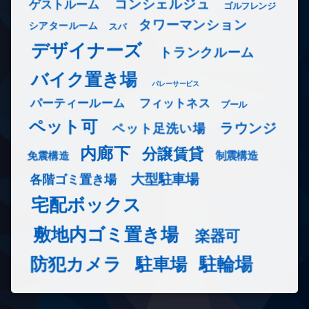
コンシェルジュ
ゲストルーム
ゴルフレンジ
タワーマンション
シアタールーム
スパ
デザイナーズ
トランクルーム
バイク置き場
バレーサービス
フィットネス
パーティールーム
プール
ペット可
ラウンジ
ペット足洗い場
内廊下
分譲賃貸
免震構造
制震構造
大型駐車場
各階ゴミ置き場
宅配ボックス
敷地内ゴミ置き場
楽器可
防犯カメラ
駐輪場
駐車場