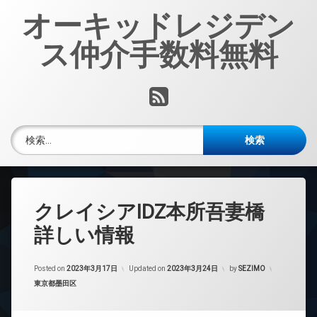
コ
オーキッドレジデン
ン
テ
ス仲介手数料無料
ン
ツ
へ
RSS
ス
キ
ッ
検索:
プ
クレイシアIDZ本所吾妻橋
詳しい情報
Posted on
2023年3月17日
Updated on
2023年3月24日
by
SEZIMO
カテゴリー:
東京都墨田区