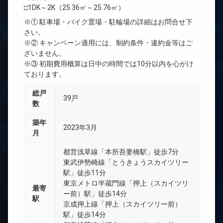
□1DK～2K（25.36㎡～25.76㎡）
※① 駐車場・バイク置場・駐輪場の詳細はお問合せ下
さい。
※② キャンペーン適用には、制約条件・違約金等はご
ざいません。
※③ 初期費用概算は日中の時間では10分以内を心がけ
ております。
総戸
39戸
数
築年
2023年3月
月
都営浅草線「本所吾妻橋駅」徒歩7分
東武伊勢崎線「とうきょうスカイツリー
駅」徒歩11分
東京メトロ半蔵門線「押上（スカイツリ
最寄
ー前）駅」徒歩14分
駅
京成押上線「押上（スカイツリー前）
駅」徒歩14分