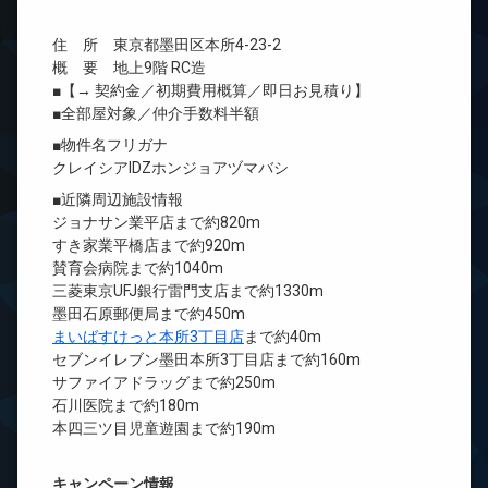
住 所 東京都墨田区本所4-23-2
概 要 地上9階 RC造
■【→ 契約金／初期費用概算／即日お見積り】
■全部屋対象／仲介手数料半額
■物件名フリガナ
クレイシアIDZホンジョアヅマバシ
■近隣周辺施設情報
ジョナサン業平店まで約820m
すき家業平橋店まで約920m
賛育会病院まで約1040m
三菱東京UFJ銀行雷門支店まで約1330m
墨田石原郵便局まで約450m
まいばすけっと本所3丁目店
まで約40m
セブンイレブン墨田本所3丁目店まで約160m
サファイアドラッグまで約250m
石川医院まで約180m
本四三ツ目児童遊園まで約190m
キャンペーン情報