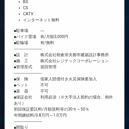
BS
CS
CATV
インターネット無料
■駐車場 ―
■バイク置場 有/月額3,000円
■駐輪場 有/無料
―――――――
■設 計 株式会社朝倉崇夫都市建築設計事務所
■施 工 株式会社レジテックコーポレーション
■管理形式 巡回管理
―――――――
■保 険 借家人賠償付き火災保険要加入
■ペット 不可
■楽 器 不可
■保証会社 利用必須（※大手法人契約の場合、例外
あり）
初回保証委託料/月額賃料等の30％～50％
年間継続料/0.8万円～1.0万円
―――――――
■間取り