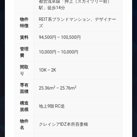
都営浅草線「押上（スカイツリー前）
駅」徒歩14分
物件
REIT系ブランドマンション、デザイナー
特徴
ズ
賃料
94,500円 – 100,500円
管理
10,000円 – 10,000円
費
間取
1DK – 2K
り
専有
2
2
25.36m
– 25.76m
面積
構造
地上9階 RC造
規模
物件
クレイシアIDZ本所吾妻橋
名