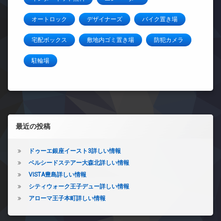
オートロック
デザイナーズ
バイク置き場
宅配ボックス
敷地内ゴミ置き場
防犯カメラ
駐輪場
左サイドバー
最近の投稿
ドゥーエ銀座イースト3詳しい情報
ベルシードステアー大森北詳しい情報
VISTA豊島詳しい情報
シティウォーク王子デュー詳しい情報
アローマ王子本町詳しい情報