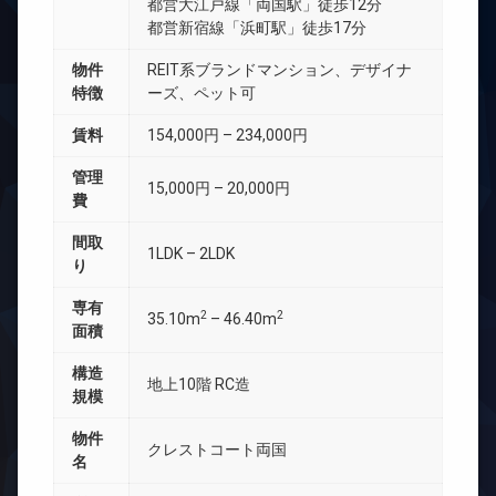
都営大江戸線「両国駅」徒歩12分
都営新宿線「浜町駅」徒歩17分
物件
REIT系ブランドマンション、デザイナ
特徴
ーズ、ペット可
賃料
154,000円 – 234,000円
管理
15,000円 – 20,000円
費
間取
1LDK – 2LDK
り
専有
2
2
35.10m
– 46.40m
面積
構造
地上10階 RC造
規模
物件
クレストコート両国
名