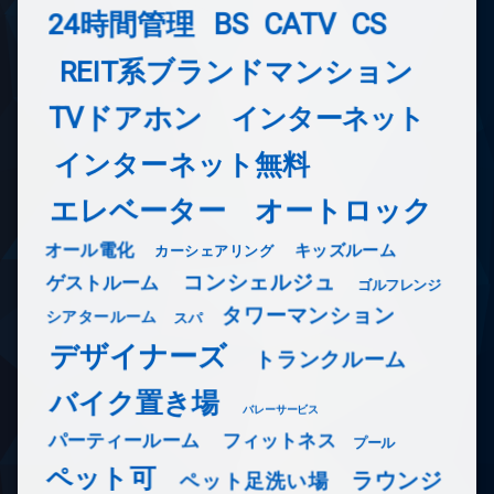
24時間管理
BS
CATV
CS
REIT系ブランドマンション
TVドアホン
インターネット
インターネット無料
エレベーター
オートロック
オール電化
キッズルーム
カーシェアリング
コンシェルジュ
ゲストルーム
ゴルフレンジ
タワーマンション
シアタールーム
スパ
デザイナーズ
トランクルーム
バイク置き場
バレーサービス
フィットネス
パーティールーム
プール
ペット可
ラウンジ
ペット足洗い場