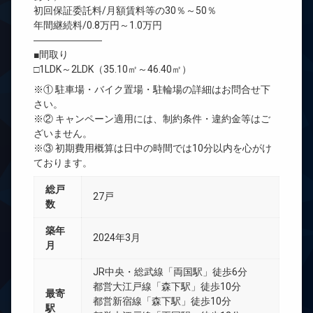
初回保証委託料/月額賃料等の30％～50％
年間継続料/0.8万円～1.0万円
―――――――
■間取り
□1LDK～2LDK（35.10㎡～46.40㎡）
※① 駐車場・バイク置場・駐輪場の詳細はお問合せ下
さい。
※② キャンペーン適用には、制約条件・違約金等はご
ざいません。
※③ 初期費用概算は日中の時間では10分以内を心がけ
ております。
総戸
27戸
数
築年
2024年3月
月
JR中央・総武線「両国駅」徒歩6分
都営大江戸線「森下駅」徒歩10分
最寄
都営新宿線「森下駅」徒歩10分
駅