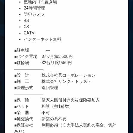
敷地内ゴミ置き場
24時間管理
防犯カメラ
BS
CS
CATV
インターネット無料
■駐車場 ―
■バイク置場 3台/月額5,500円
■駐輪場 32台/月額550円
―――――――
■設 計 株式会社秀コーポレーション
■施 工 株式会社リンク・トラスト
■管理形式 巡回管理
―――――――
■保 険 借家人賠償付き火災保険要加入
■ペット 相談（敷1積増）
■楽 器 不可
■鍵交換代 新築の為不要
■保証会社 利用必須（※大手法人契約の場合、例外
あり）