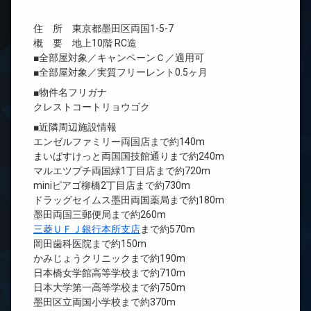
住 所 東京都墨田区両国1-5-7
概 要 地上10階 RC造
■全部屋対象／キャンペーンＣ／適用可
■全部屋対象／実質フリーレント0.5ヶ月
■物件名フリガナ
クレストコートリョウゴク
■近隣周辺施設情報
エンゼルファミリー両国店まで約140m
まいばすけっと両国国技館通りまで約240m
マルエツプチ両国緑1丁目店まで約720m
miniピアゴ柳橋2丁目店まで約730m
ドラッグセイムス墨田両国薬局まで約180m
墨田両国三郵便局まで約260m
三菱ＵＦＪ銀行本所支店
まで約570m
岡田歯科医院まで約150m
かみじょうクリニックまで約190m
日本橋女学館高等学校まで約710m
日本大学第一高等学校まで約750m
墨田区立両国小学校まで約370m