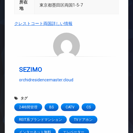
所在
東京都墨田区両国1-5-7
地
クレストコート両国詳しい情報
SEZIMO
orchidresidencemaster.cloud
タグ
24時間管理
BS
CATV
CS
REIT系ブランドマンション
TVドアホン
インターネット無料
エレベーター