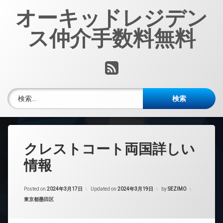
コ
オーキッドレジデン
ン
テ
ス仲介手数料無料
ン
ツ
へ
RSS
ス
キ
ッ
検索:
プ
クレストコート両国詳しい
情報
Posted on
2024年3月17日
Updated on
2024年3月19日
by
SEZIMO
カテゴリー:
東京都墨田区