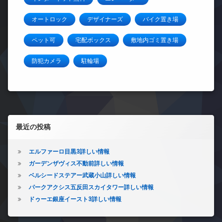
オートロック
デザイナーズ
バイク置き場
ペット可
宅配ボックス
敷地内ゴミ置き場
防犯カメラ
駐輪場
左サイドバー
最近の投稿
エルファーロ目黒3詳しい情報
ガーデンザヴィス不動前詳しい情報
ベルシードステアー武蔵小山詳しい情報
パークアクシス五反田スカイタワー詳しい情報
ドゥーエ銀座イースト3詳しい情報