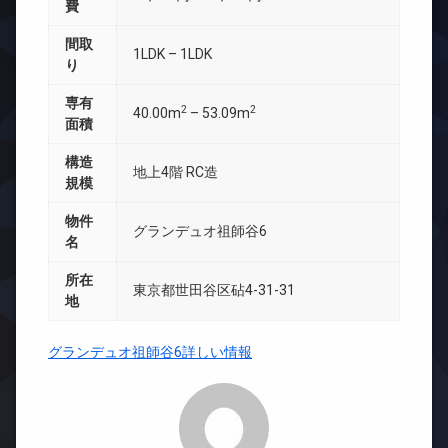
費
間取
1LDK – 1LDK
り
専有
2
2
40.00m
– 53.09m
面積
構造
地上4階 RC造
規模
物件
グランデュオ祖師谷6
名
所在
東京都世田谷区砧4-31-31
地
グランデュオ祖師谷6詳しい情報