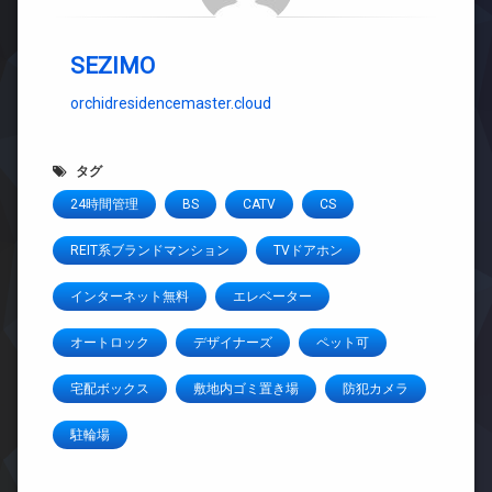
SEZIMO
orchidresidencemaster.cloud
タグ
24時間管理
BS
CATV
CS
REIT系ブランドマンション
TVドアホン
インターネット無料
エレベーター
オートロック
デザイナーズ
ペット可
宅配ボックス
敷地内ゴミ置き場
防犯カメラ
駐輪場