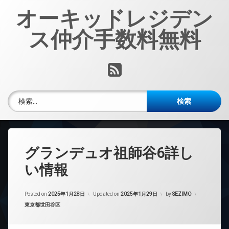
コ
オーキッドレジデン
ン
テ
ス仲介手数料無料
ン
ツ
へ
RSS
ス
キ
ッ
検索:
プ
グランデュオ祖師谷6詳し
い情報
Posted on
2025年1月28日
Updated on
2025年1月29日
by
SEZIMO
カテゴリー:
東京都世田谷区