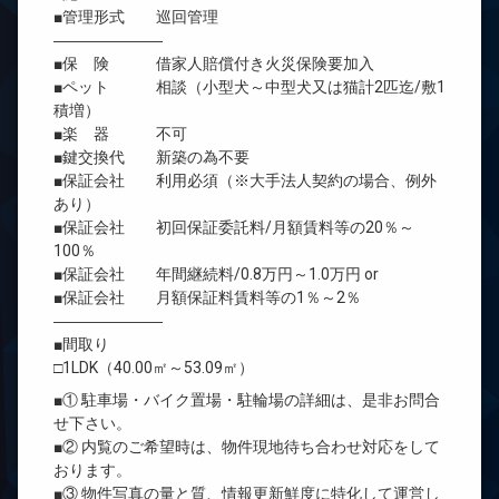
■管理形式 巡回管理
―――――――
■保 険 借家人賠償付き火災保険要加入
■ペット 相談（小型犬～中型犬又は猫計2匹迄/敷1
積増）
■楽 器 不可
■鍵交換代 新築の為不要
■保証会社 利用必須（※大手法人契約の場合、例外
あり）
■保証会社 初回保証委託料/月額賃料等の20％～
100％
■保証会社 年間継続料/0.8万円～1.0万円 or
■保証会社 月額保証料賃料等の1％～2％
―――――――
■間取り
□1LDK（40.00㎡～53.09㎡）
■① 駐車場・バイク置場・駐輪場の詳細は、是非お問合
せ下さい。
■② 内覧のご希望時は、物件現地待ち合わせ対応をして
おります。
■③ 物件写真の量と質、情報更新鮮度に特化して運営し