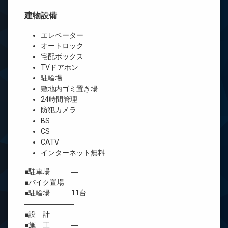
建物設備
エレベーター
オートロック
宅配ボックス
TVドアホン
駐輪場
敷地内ゴミ置き場
24時間管理
防犯カメラ
BS
CS
CATV
インターネット無料
■駐車場 ―
■バイク置場
■駐輪場 11台
―――――――
■設 計 ―
■施 工 ―