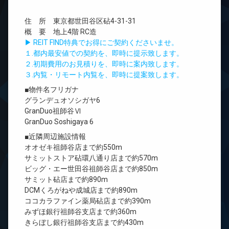
住 所 東京都世田谷区砧4-31-31
概 要 地上4階 RC造
▶ REIT FIND特典でお得にご契約くださいませ。
１.都内最安値での契約を、即時に提示致します。
２.初期費用のお見積りを、即時に案内致します。
３.内覧・リモート内覧を、即時に提案致します。
■物件名フリガナ
グランデュオソシガヤ6
GranDuo祖師谷Ⅵ
GranDuo Soshigaya 6
■近隣周辺施設情報
オオゼキ祖師谷店まで約550m
サミットストア砧環八通り店まで約570m
ビッグ・エー世田谷祖師谷店まで約850m
サミット砧店まで約890m
DCMくろがねや成城店まで約890m
ココカラファイン薬局砧店まで約390m
みずほ銀行祖師谷支店まで約360m
きらぼし銀行祖師谷支店まで約430m