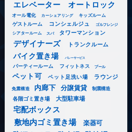
エレベーター
オートロック
オール電化
キッズルーム
カーシェアリング
コンシェルジュ
ゲストルーム
ゴルフレンジ
タワーマンション
シアタールーム
スパ
デザイナーズ
トランクルーム
バイク置き場
バレーサービス
フィットネス
パーティールーム
プール
ペット可
ラウンジ
ペット足洗い場
内廊下
分譲賃貸
免震構造
制震構造
大型駐車場
各階ゴミ置き場
宅配ボックス
敷地内ゴミ置き場
楽器可