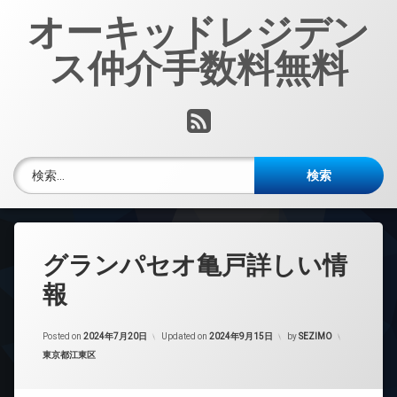
コ
オーキッドレジデン
ン
テ
ス仲介手数料無料
ン
ツ
へ
RSS
ス
キ
ッ
検索:
プ
グランパセオ亀戸詳しい情
報
Posted on
2024年7月20日
Updated on
2024年9月15日
by
SEZIMO
カテゴリー:
東京都江東区