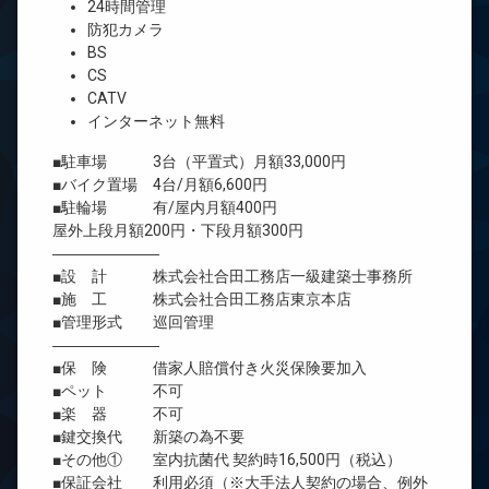
24時間管理
防犯カメラ
BS
CS
CATV
インターネット無料
■駐車場 3台（平置式）月額33,000円
■バイク置場 4台/月額6,600円
■駐輪場 有/屋内月額400円
屋外上段月額200円・下段月額300円
―――――――
■設 計 株式会社合田工務店一級建築士事務所
■施 工 株式会社合田工務店東京本店
■管理形式 巡回管理
―――――――
■保 険 借家人賠償付き火災保険要加入
■ペット 不可
■楽 器 不可
■鍵交換代 新築の為不要
■その他① 室内抗菌代 契約時16,500円（税込）
■保証会社 利用必須（※大手法人契約の場合、例外