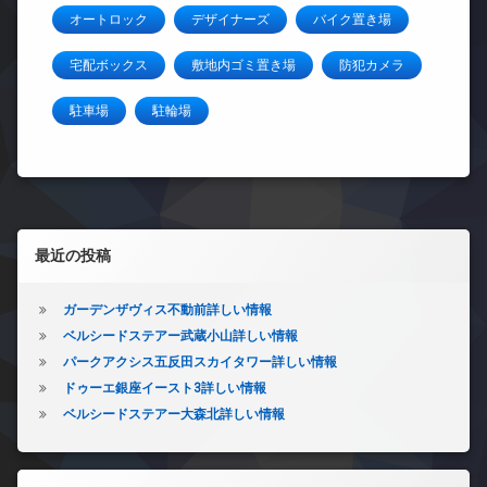
オートロック
デザイナーズ
バイク置き場
宅配ボックス
敷地内ゴミ置き場
防犯カメラ
駐車場
駐輪場
左サイドバー
最近の投稿
ガーデンザヴィス不動前詳しい情報
ベルシードステアー武蔵小山詳しい情報
パークアクシス五反田スカイタワー詳しい情報
ドゥーエ銀座イースト3詳しい情報
ベルシードステアー大森北詳しい情報