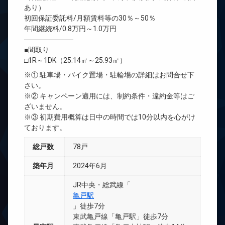
あり）
初回保証委託料/月額賃料等の30％～50％
年間継続料/0.8万円～1.0万円
―――――――
■間取り
□1R～1DK（25.14㎡～25.93㎡）
※① 駐車場・バイク置場・駐輪場の詳細はお問合せ下
さい。
※② キャンペーン適用には、制約条件・違約金等はご
ざいません。
※③ 初期費用概算は日中の時間では10分以内を心がけ
ております。
総戸数
78戸
築年月
2024年6月
JR中央・総武線「
亀戸駅
」徒歩7分
東武亀戸線「亀戸駅」徒歩7分