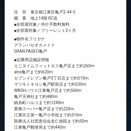
住 所 東京都江東区亀戸2-44-5
概 要 地上14階 RC造
■全部屋対象／仲介手数料無料
■全部屋対象／フリーレント2ヶ月
■物件名フリガナ
グランパセオカメイド
GRAN PASEO亀戸
■近隣周辺施設情報
エニタイムフィットネス亀戸店まで約260m
atre亀戸まで約620m
セブンイレブン亀戸3丁目店まで約510m
マツモトキヨシ亀戸駅前店まで約530m
WASHハウス江東亀戸店まで約560m
亀戸天神社まで約480m
錦糸町パルコまで約1240m
業務スーパー亀戸店まで約220m
江東区立第一亀戸小学校まで約310m
医療法人社団恵信会友仁病院まで約50m
江東亀戸郵便局まで約440m