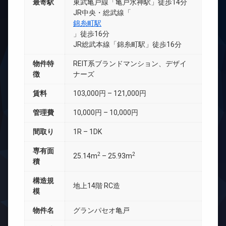
最寄駅
東武亀戸線「亀戸水神駅」徒歩14分
JR中央・総武線「
錦糸町駅
」徒歩16分
JR総武本線「錦糸町駅」徒歩16分
物件特
REIT系ブランドマンション、デザイ
徴
ナーズ
賃料
103,000円 – 121,000円
管理費
10,000円 – 10,000円
間取り
1R – 1DK
専有面
2
2
25.14m
– 25.93m
積
構造規
地上14階 RC造
模
物件名
グランパセオ亀戸