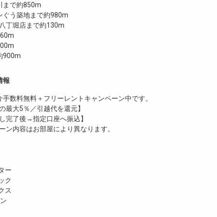
まで約850m
ぐう築地まで約980m
 八丁堀店まで約130m
60m
00m
900m
情報
介手数料無料
＋
フリーレント
キャンペーン中です。
の最大5％／引越代を還元】
し完了後→指定口座へ振込】
ーン内容はお部屋により異なります。
ター
ック
クス
ホン