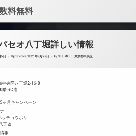
数料無料
パセオ八丁堀詳しい情報
カテゴリー:
月5日
Updated on
2021年9月25日
by
SEZIMO
東京都中央区
中央区八丁堀2-16-8
階 RC造
ト5ヶ月キャンペーン
ガナ
ハッチョウボリ
O 八丁堀
設情報