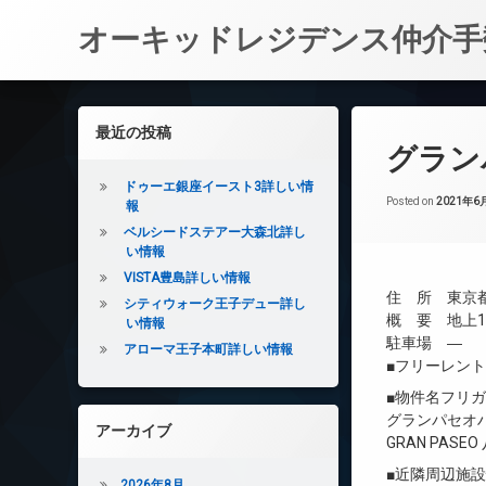
オーキッドレジデンス仲介手
コ
ン
左サイドバー
最近の投稿
テ
グラン
ン
ツ
ドゥーエ銀座イースト3詳しい情
へ
Posted on
2021年6
報
ス
ベルシードステアー大森北詳し
キ
い情報
ッ
VISTA豊島詳しい情報
プ
住 所 東京都
シティウォーク王子デュー詳し
概 要 地上10
い情報
駐車場 ―
アローマ王子本町詳しい情報
■フリーレン
■物件名フリ
グランパセオ
アーカイブ
GRAN PASE
■近隣周辺施
2026年8月