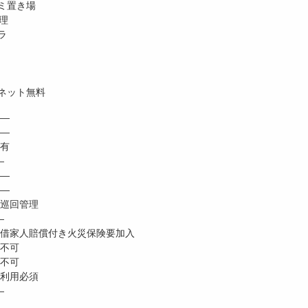
ミ置き場
理
ラ
ネット無料
―
 ―
有
―
―
―
巡回管理
―
家人賠償付き火災保険要加入
不可
不可
利用必須
―