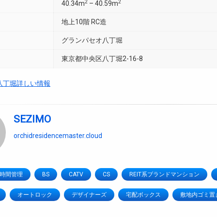
2
2
40.34m
– 40.59m
地上10階 RC造
グランパセオ八丁堀
東京都中央区八丁堀2-16-8
八丁堀詳しい情報
SEZIMO
orchidresidencemaster.cloud
4時間管理
BS
CATV
CS
REIT系ブランドマンション
オートロック
デザイナーズ
宅配ボックス
敷地内ゴミ置