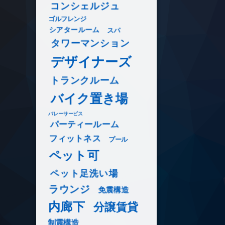
コンシェルジュ
ゴルフレンジ
シアタールーム
スパ
タワーマンション
デザイナーズ
トランクルーム
バイク置き場
バレーサービス
パーティールーム
フィットネス
プール
ペット可
ペット足洗い場
ラウンジ
免震構造
内廊下
分譲賃貸
制震構造