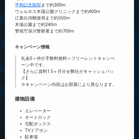
平和記念医院
まで約300m
ウェルネス木場公園クリニックまで約400m
江東白河郵便局まで約550m
木場公園まで約240m
警視庁深川警察署まで約700m
キャンペーン情報
礼金0
＋
仲介手数料無料
＋
フリーレント
キャンペ
ーン中です。
【さらに賃料1.5ヶ月分を弊社がキャッシュバッ
ク】
※キャンペーン内容はお部屋により異なります。
建物設備
エレベーター
オートロック
宅配ボックス
TVドアホン
駐車場