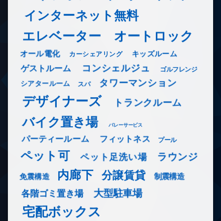
インターネット無料
エレベーター
オートロック
オール電化
キッズルーム
カーシェアリング
コンシェルジュ
ゲストルーム
ゴルフレンジ
タワーマンション
シアタールーム
スパ
デザイナーズ
トランクルーム
バイク置き場
バレーサービス
フィットネス
パーティールーム
プール
ペット可
ラウンジ
ペット足洗い場
内廊下
分譲賃貸
免震構造
制震構造
大型駐車場
各階ゴミ置き場
宅配ボックス