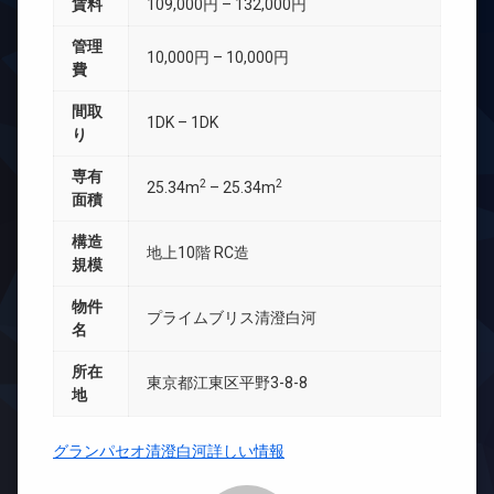
賃料
109,000円 – 132,000円
管理
10,000円 – 10,000円
費
間取
1DK – 1DK
り
専有
2
2
25.34m
– 25.34m
面積
構造
地上10階 RC造
規模
物件
プライムブリス清澄白河
名
所在
東京都江東区平野3-8-8
地
グランパセオ清澄白河詳しい情報