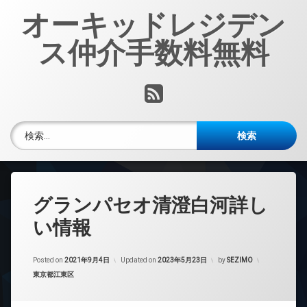
コ
オーキッドレジデン
ン
テ
ス仲介手数料無料
ン
ツ
へ
RSS
ス
キ
ッ
検索:
プ
グランパセオ清澄白河詳し
い情報
Posted on
2021年9月4日
Updated on
2023年5月23日
by
SEZIMO
カテゴリー:
東京都江東区