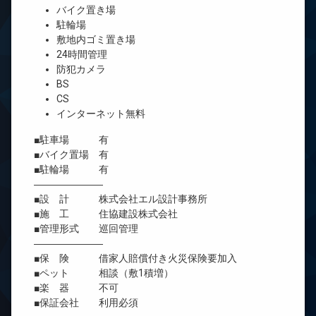
バイク置き場
駐輪場
敷地内ゴミ置き場
24時間管理
防犯カメラ
BS
CS
インターネット無料
■駐車場 有
■バイク置場 有
■駐輪場 有
―――――――
■設 計 株式会社エル設計事務所
■施 工 住協建設株式会社
■管理形式 巡回管理
―――――――
■保 険 借家人賠償付き火災保険要加入
■ペット 相談（敷1積増）
■楽 器 不可
■保証会社 利用必須