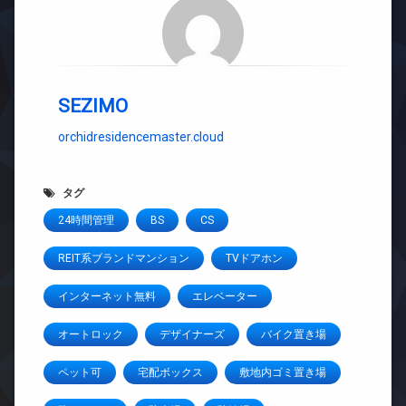
SEZIMO
orchidresidencemaster.cloud
タグ
24時間管理
BS
CS
REIT系ブランドマンション
TVドアホン
インターネット無料
エレベーター
オートロック
デザイナーズ
バイク置き場
ペット可
宅配ボックス
敷地内ゴミ置き場