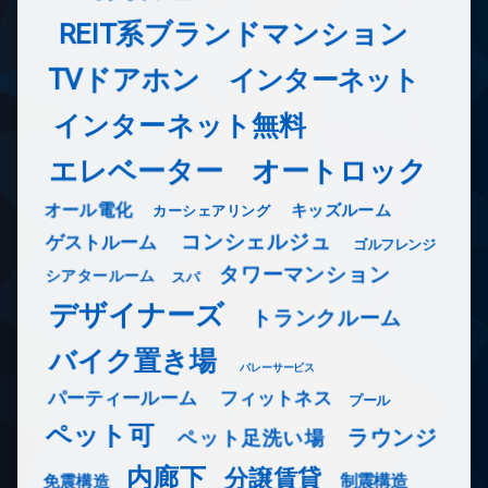
REIT系ブランドマンション
TVドアホン
インターネット
インターネット無料
エレベーター
オートロック
オール電化
キッズルーム
カーシェアリング
コンシェルジュ
ゲストルーム
ゴルフレンジ
タワーマンション
シアタールーム
スパ
デザイナーズ
トランクルーム
バイク置き場
バレーサービス
フィットネス
パーティールーム
プール
ペット可
ラウンジ
ペット足洗い場
内廊下
分譲賃貸
免震構造
制震構造