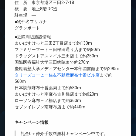
住 所 東京都港区三田2-7-18
概 要 地上8階 RC造
駐車場 ―
■物件名フリガナ
グランポート
■近隣周辺施設情報
まいばすけっと三田2丁目店まで約130m
ファミリーマート三田桜田通り店まで約80m
ドラッグストアスマイル三田店まで約250m
国際医療福祉大学三田病院まで約270m
慶應義塾大学メディアセンター本部図書館まで約290m
タリーズコーヒー住友不動産麻布十番ビル店
まで約
560m
日本調剤麻布十番薬局まで約580m
まいばすけっと南麻布古川橋店まで約620m
ローソン麻布三ノ橋店まで約360m
セブンイレブン南麻布店まで約440m
キャンペーン情報
礼金0
＋
仲介手数料無料
キャンペーン中です。