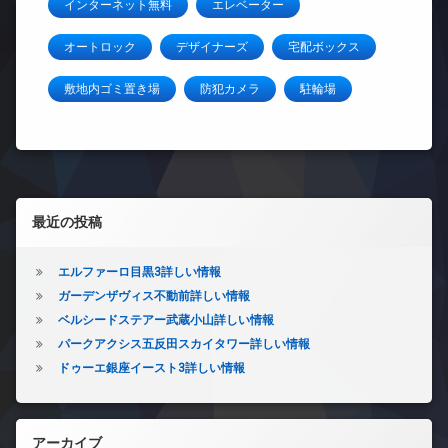
インターネット無料
エレベーター
オートロック
デザイナーズ
宅配ボックス
敷地内ゴミ置き場
防犯カメラ
駐輪場
左サイドバー
最近の投稿
エルファーロ目黒3詳しい情報
ガーデンザヴィス不動前詳しい情報
ベルシードステアー武蔵小山詳しい情報
パークアクシス五反田スカイタワー詳しい情報
ドゥーエ銀座イースト3詳しい情報
アーカイブ