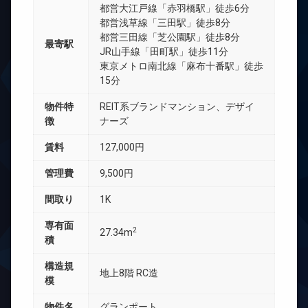
都営大江戸線「赤羽橋駅」徒歩6分
都営浅草線「三田駅」徒歩8分
都営三田線「芝公園駅」徒歩8分
最寄駅
JR山手線「田町駅」徒歩11分
東京メトロ南北線「麻布十番駅」徒歩
15分
物件特
REIT系ブランドマンション、デザイ
徴
ナーズ
賃料
127,000円
管理費
9,500円
間取り
1K
専有面
2
27.34m
積
構造規
地上8階 RC造
模
物件名
グランポート