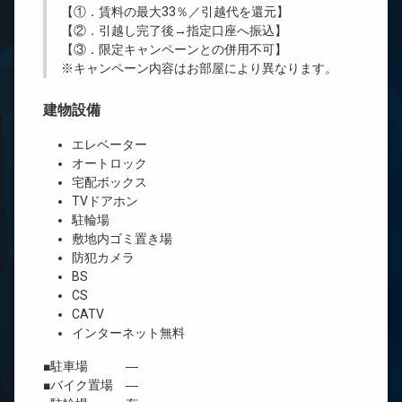
【①．賃料の最大33％／引越代を還元】
【②．引越し完了後→指定口座へ振込】
【③．限定キャンペーンとの併用不可】
※キャンペーン内容はお部屋により異なります。
建物設備
エレベーター
オートロック
宅配ボックス
TVドアホン
駐輪場
敷地内ゴミ置き場
防犯カメラ
BS
CS
CATV
インターネット無料
■駐車場 ―
■バイク置場 ―