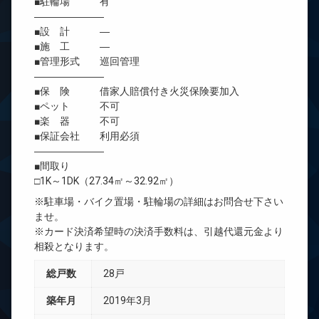
■駐輪場 有
―――――――
■設 計 ―
■施 工 ―
■管理形式 巡回管理
―――――――
■保 険 借家人賠償付き火災保険要加入
■ペット 不可
■楽 器 不可
■保証会社 利用必須
―――――――
■間取り
□1K～1DK（27.34㎡～32.92㎡）
※駐車場・バイク置場・駐輪場の詳細はお問合せ下さい
ませ。
※カード決済希望時の決済手数料は、引越代還元金より
相殺となります。
総戸数
28戸
築年月
2019年3月