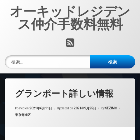
コ
オーキッドレジデン
ン
テ
ス仲介手数料無料
ン
ツ
へ
RSS
ス
キ
ッ
検索:
プ
グランポート詳しい情報
Posted on
2021年6月11日
Updated on
2021年9月25日
by
SEZIMO
カテゴリー:
東京都港区