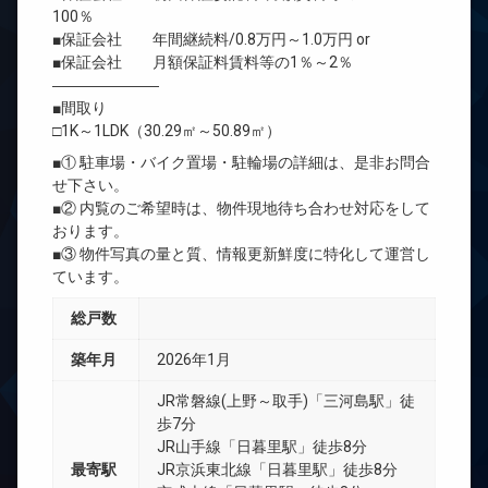
100％
■保証会社 年間継続料/0.8万円～1.0万円 or
■保証会社 月額保証料賃料等の1％～2％
―――――――
■間取り
□1K～1LDK（30.29㎡～50.89㎡）
■① 駐車場・バイク置場・駐輪場の詳細は、是非お問合
せ下さい。
■② 内覧のご希望時は、物件現地待ち合わせ対応をして
おります。
■③ 物件写真の量と質、情報更新鮮度に特化して運営し
ています。
総戸数
築年月
2026年1月
JR常磐線(上野～取手)「三河島駅」徒
歩7分
JR山手線「日暮里駅」徒歩8分
最寄駅
JR京浜東北線「日暮里駅」徒歩8分