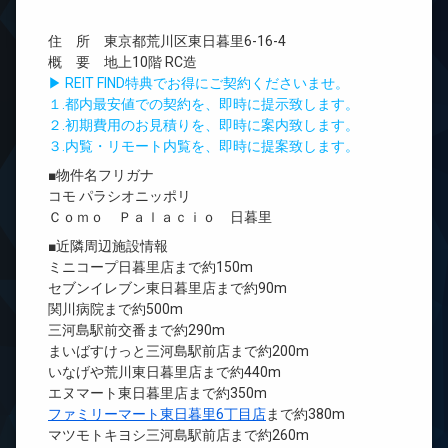
住 所 東京都荒川区東日暮里6-16-4
概 要 地上10階 RC造
▶ REIT FIND特典でお得にご契約くださいませ。
１.都内最安値での契約を、即時に提示致します。
２.初期費用のお見積りを、即時に案内致します。
３.内覧・リモート内覧を、即時に提案致します。
■物件名フリガナ
コモ パラシオニッポリ
Ｃｏｍｏ Ｐａｌａｃｉｏ 日暮里
■近隣周辺施設情報
ミニコープ日暮里店まで約150m
セブンイレブン東日暮里店まで約90m
関川病院まで約500m
三河島駅前交番まで約290m
まいばすけっと三河島駅前店まで約200m
いなげや荒川東日暮里店まで約440m
エヌマート東日暮里店まで約350m
ファミリーマート東日暮里6丁目店
まで約380m
マツモトキヨシ三河島駅前店まで約260m