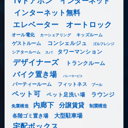
TVドアホン
インターネット
インターネット無料
エレベーター
オートロック
オール電化
キッズルーム
カーシェアリング
コンシェルジュ
ゲストルーム
ゴルフレンジ
タワーマンション
シアタールーム
スパ
デザイナーズ
トランクルーム
バイク置き場
バレーサービス
フィットネス
パーティールーム
プール
ペット可
ラウンジ
ペット足洗い場
内廊下
分譲賃貸
免震構造
制震構造
大型駐車場
各階ゴミ置き場
宅配ボックス