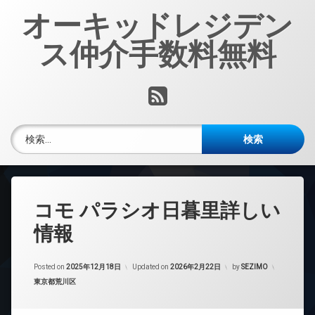
コ
オーキッドレジデン
ン
テ
ス仲介手数料無料
ン
ツ
へ
RSS
ス
キ
ッ
検索:
プ
コモ パラシオ日暮里詳しい
情報
Posted on
2025年12月18日
Updated on
2026年2月22日
by
SEZIMO
カテゴリー:
東京都荒川区