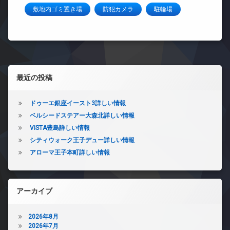
敷地内ゴミ置き場
防犯カメラ
駐輪場
左サイドバー
最近の投稿
ドゥーエ銀座イースト3詳しい情報
ベルシードステアー大森北詳しい情報
VISTA豊島詳しい情報
シティウォーク王子デュー詳しい情報
アローマ王子本町詳しい情報
アーカイブ
2026年8月
2026年7月