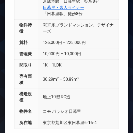
京成本線「日暮里駅」徒歩8分
日暮里・舎人ライナー
「日暮里駅」徒歩8分
物件特
REIT系ブランドマンション、デザイナ
徴
ーズ
賃料
126,000円 – 225,000円
管理費
10,000円 – 10,000円
間取り
1K – 1LDK
専有面
2
2
30.29m
– 50.89m
積
構造規
地上10階 RC造
模
物件名
コモ パラシオ日暮里
所在地
東京都荒川区東日暮里6-16-4