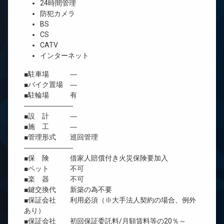
24時間管理
防犯カメラ
BS
CS
CATV
インターネット
■駐車場 ―
■バイク置場 ―
■駐輪場 有
―――――――
■設 計 ―
■施 工 ―
■管理形式 巡回管理
―――――――
■保 険 借家人賠償付き火災保険要加入
■ペット 不可
■楽 器 不可
■鍵交換代 新築の為不要
■保証会社 利用必須（※大手法人契約の場合、例外
あり）
■保証会社 初回保証委託料/月額賃料等の20％～