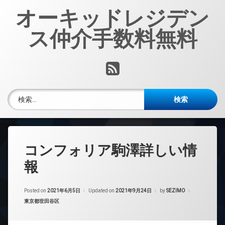
コ
オーキッドレジデン
ン
テ
ス仲介手数料無料
ン
ツ
へ
RSS
ス
キ
ッ
検索:
プ
コンフォリア駒澤詳しい情
報
Posted on
2021年6月5日
Updated on
2021年9月24日
by
SEZIMO
カテゴリー:
東京都世田谷区