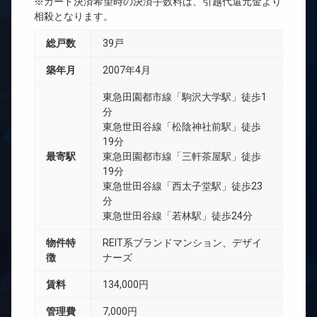
※カード決済希望時の決済手数料は、引越代還元金より
相殺となります。
総戸数
39戸
築年月
2007年4月
東急田園都市線「駒沢大学駅」徒歩1
分
東急世田谷線「松陰神社前駅」徒歩
19分
最寄駅
東急田園都市線「三軒茶屋駅」徒歩
19分
東急世田谷線「西太子堂駅」徒歩23
分
東急世田谷線「若林駅」徒歩24分
物件特
REIT系ブランドマンション、デザイ
徴
ナーズ
賃料
134,000円
管理費
7,000円