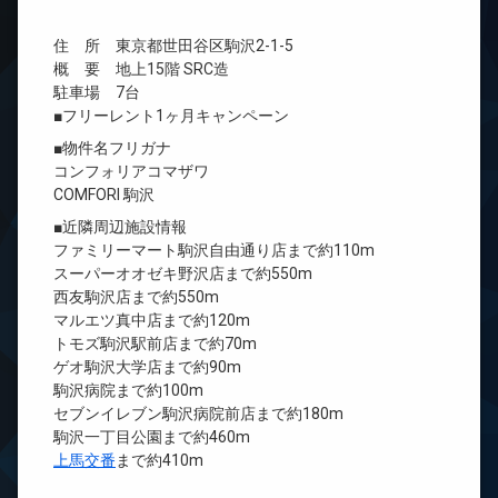
住 所 東京都世田谷区駒沢2-1-5
概 要 地上15階 SRC造
駐車場 7台
■フリーレント1ヶ月キャンペーン
■物件名フリガナ
コンフォリアコマザワ
COMFORI 駒沢
■近隣周辺施設情報
ファミリーマート駒沢自由通り店まで約110m
スーパーオオゼキ野沢店まで約550m
西友駒沢店まで約550m
マルエツ真中店まで約120m
トモズ駒沢駅前店まで約70m
ゲオ駒沢大学店まで約90m
駒沢病院まで約100m
セブンイレブン駒沢病院前店まで約180m
駒沢一丁目公園まで約460m
上馬交番
まで約410m