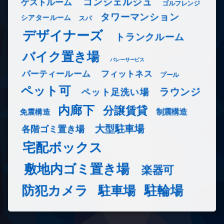
コンシェルジュ
ゲストルーム
ゴルフレンジ
タワーマンション
シアタールーム
スパ
デザイナーズ
トランクルーム
バイク置き場
バレーサービス
フィットネス
パーティールーム
プール
ペット可
ラウンジ
ペット足洗い場
内廊下
分譲賃貸
免震構造
制震構造
大型駐車場
各階ゴミ置き場
宅配ボックス
敷地内ゴミ置き場
楽器可
防犯カメラ
駐輪場
駐車場