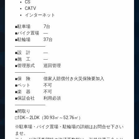
CS
CATV
インターネット
■駐車場 7台
■バイク置場 ―
■駐輪場 37台
―――――――
■設 計 ―
■施 工 ―
■管理形式 巡回管理
―――――――
■保 険 借家人賠償付き火災保険要加入
■ペット 不可
■楽 器 不可
■保証会社 利用必須
―――――――
■間取り
□1DK～2LDK（30.93㎡～52.76㎡）
※駐車場・バイク置場・駐輪場の詳細はお問合せ下さい
ませ。