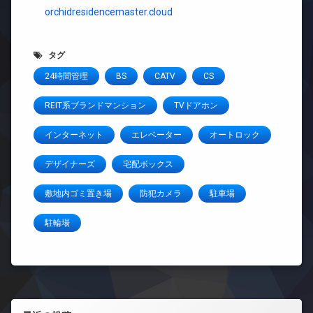
orchidresidencemaster.cloud
タグ
24時間管理
BS
CATV
CS
REIT系ブランドマンション
TVドアホン
インターネット
エレベーター
オートロック
デザイナーズ
宅配ボックス
敷地内ゴミ置き場
防犯カメラ
駐車場
駐輪場
左サイドバー