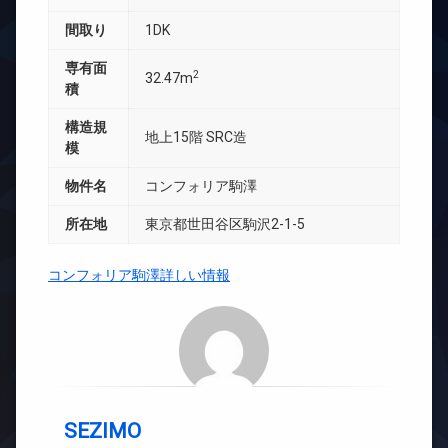
間取り
1DK
専有面
2
32.47m
積
構造規
地上15階 SRC造
模
物件名
コンフォリア駒澤
所在地
東京都世田谷区駒沢2-1-5
コンフォリア駒澤詳しい情報
SEZIMO