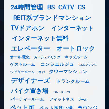
24時間管理
BS
CATV
CS
REIT系ブランドマンション
TVドアホン
インターネット
インターネット無料
エレベーター
オートロック
オール電化
キッズルーム
カーシェアリング
コンシェルジュ
ゲストルーム
ゴルフレンジ
タワーマンション
シアタールーム
スパ
デザイナーズ
トランクルーム
バイク置き場
バレーサービス
フィットネス
パーティールーム
プール
ペット可
ラウンジ
ペット足洗い場