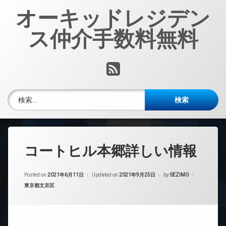
コ
オーキッドレジデン
ン
テ
ス仲介手数料無料
ン
ツ
へ
RSS
ス
キ
ッ
検索:
プ
コートヒル本郷詳しい情報
Posted on
2021年6月11日
Updated on
2021年9月25日
by
SEZIMO
カテゴリー:
東京都文京区