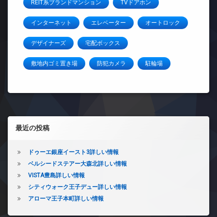
REIT系ブランドマンション
TVドアホン
インターネット
エレベーター
オートロック
デザイナーズ
宅配ボックス
敷地内ゴミ置き場
防犯カメラ
駐輪場
左サイドバー
最近の投稿
ドゥーエ銀座イースト3詳しい情報
ベルシードステアー大森北詳しい情報
VISTA豊島詳しい情報
シティウォーク王子デュー詳しい情報
アローマ王子本町詳しい情報