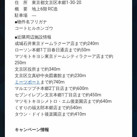
住 所 東京都文京区本郷1-30-20
概 要 地上6階 RC造
駐車場 ―
■物件名フリガナ
コートヒルホンゴウ
■近隣周辺施設情報
成城石井東京ドームラクーア店まで約240m
ローソン本郷1丁目春日通店まで約50m
マツモトキヨシ東京ドームシティラクーア店まで約
250m
文京区役所まで約340m
文京区立真砂中央図書館まで約230m
ミーツポート
まで約740m
マルエツプチ本郷2丁目店まで約600m
セブンイレブン文京本郷1丁目店まで約450m
マツモトキヨシメトロ・エム後楽園店まで約640m
くすりの福太郎本郷店まで約540m
タウン・ドイト後楽園店まで約410m
キャンペーン情報