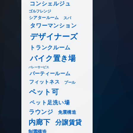
コンシェルジュ
ゴルフレンジ
シアタールーム
スパ
タワーマンション
デザイナーズ
トランクルーム
バイク置き場
バレーサービス
パーティールーム
フィットネス
プール
ペット可
ペット足洗い場
ラウンジ
免震構造
内廊下
分譲賃貸
制震構造