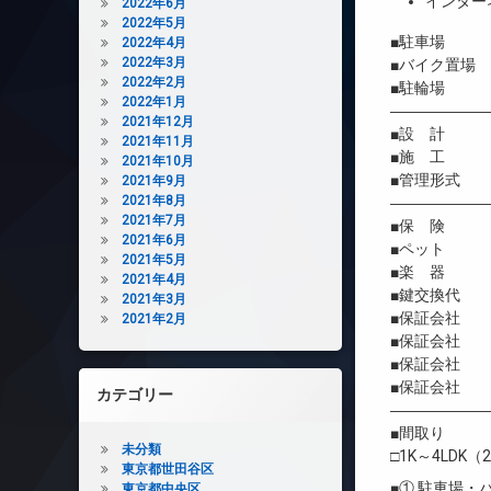
インター
2022年6月
2022年5月
■駐車場 
2022年4月
2022年3月
■バイク置場
2022年2月
■駐輪場 
2022年1月
――――――
2021年12月
■設 計 株
2021年11月
■施 工 株
2021年10月
■管理形式 
2021年9月
2021年8月
――――――
2021年7月
■保 険 借
2021年6月
■ペット 
2021年5月
■楽 器 
2021年4月
■鍵交換代 
2021年3月
■保証会社 
2021年2月
■保証会社 初
■保証会社 年間
■保証会社 
カテゴリー
――――――
■間取り
未分類
□1K～4LDK（2
東京都世田谷区
■① 駐車場
東京都中央区