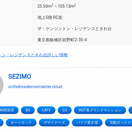
2
2
25.50m
– 105.13m
地上5階 RC造
ザ・ケンジントン・レジデンスときわ台
東京都板橋区前野町2-35-4
トン・レジデンスときわ台詳しい情報
SEZIMO
orchidresidencemaster.cloud
4時間管理
BS
CATV
CS
REIT系ブランドマンション
オートロック
デザイナーズ
バイク置き場
宅配ボックス