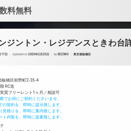
数料無料
ンジントン・レジデンスときわ台
カテゴリー:
月17日
Updated on
2025年2月25日
by
SEZIMO
東京都板橋区
板橋区前野町2-35-4
階 RC造
／実質フリーレント1ヶ月／相談可
IND特典でお得にご契約くださいませ。
値での契約を、即時に提示致します。
のお見積りを、即時に案内致します。
モート内覧を、即時に提案致します。
ガナ