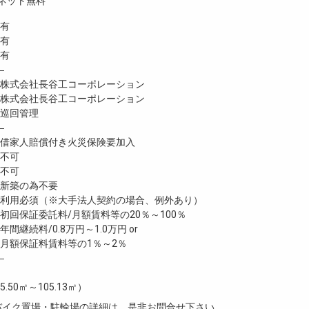
ネット無料
有
 有
有
―
式会社長谷工コーポレーション
式会社長谷工コーポレーション
巡回管理
―
家人賠償付き火災保険要加入
不可
不可
新築の為不要
利用必須（※大手法人契約の場合、例外あり）
回保証委託料/月額賃料等の20％～100％
継続料/0.8万円～1.0万円 or
月額保証料賃料等の1％～2％
―
5.50㎡～105.13㎡）
・バイク置場・駐輪場の詳細は、是非お問合せ下さい。