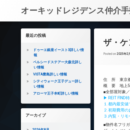
オーキッドレジデンス仲介手
コ
ン
左サイドバー
最近の投稿
テ
ザ・ケ
ン
ツ
ドゥーエ銀座イースト3詳しい情
へ
Posted on
2025年2
報
ス
ベルシードステアー大森北詳し
キ
い情報
ッ
VISTA豊島詳しい情報
プ
住 所 東京都
シティウォーク王子デュー詳し
概 要 地上5
い情報
■全部屋対象
アローマ王子本町詳しい情報
▶ REIT F
１.都内最安
２.初期費用
アーカイブ
３.内覧・リ
■物件名フリ
2026年8月