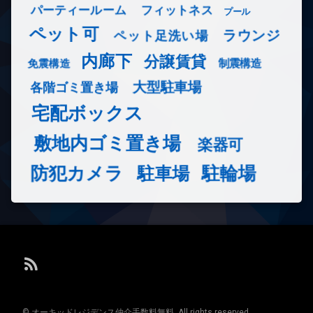
フィットネス
パーティールーム
プール
ペット可
ラウンジ
ペット足洗い場
内廊下
分譲賃貸
免震構造
制震構造
大型駐車場
各階ゴミ置き場
宅配ボックス
敷地内ゴミ置き場
楽器可
防犯カメラ
駐輪場
駐車場
RSS
© オーキッドレジデンス仲介手数料無料. All rights reserved.