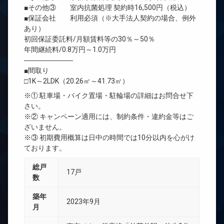
■その他③ 室内抗菌処理 契約時16,500円（税込）
■保証会社 利用必須（※大手法人契約の場合、例外
あり）
初回保証委託料/月額賃料等の30％～50％
年間継続料/0.8万円～1.0万円
―――――――
■間取り
□1K～2LDK（20.26㎡～41.73㎡）
※① 駐車場・バイク置場・駐輪場の詳細はお問合せ下
さい。
※② キャンペーン適用には、制約条件・違約金等はご
ざいません。
※③ 初期費用概算は日中の時間では10分以内を心がけ
ております。
総戸
17戸
数
築年
2023年9月
月