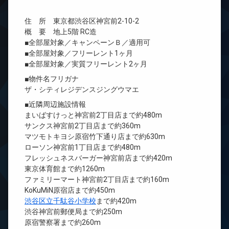
住 所 東京都渋谷区神宮前2-10-2
概 要 地上5階 RC造
■全部屋対象／キャンペーンＢ／適用可
■全部屋対象／フリーレント1ヶ月
■全部屋対象／実質フリーレント2ヶ月
■物件名フリガナ
ザ・シティレジデンスジングウマエ
■近隣周辺施設情報
まいばすけっと神宮前2丁目店まで約480m
サンクス神宮前2丁目店まで約360m
マツモトキヨシ原宿竹下通り店まで約630m
ローソン神宮前1丁目店まで約480m
フレッシュネスバーガー神宮前店まで約420m
東京体育館まで約1260m
ファミリーマート神宮前2丁目店まで約160m
KoKuMiN原宿店まで約450m
渋谷区立千駄谷小学校
まで約420m
渋谷神宮前郵便局まで約250m
原宿警察署まで約260m