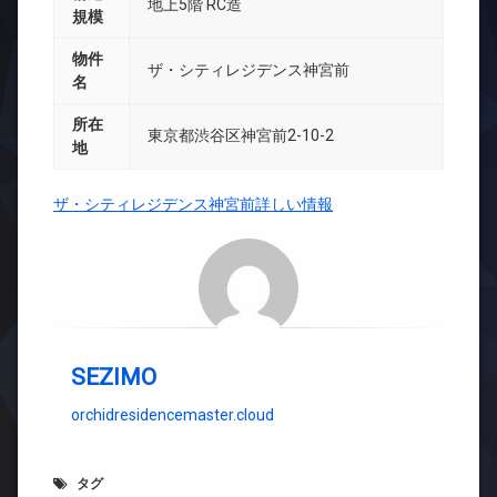
地上5階 RC造
規模
物件
ザ・シティレジデンス神宮前
名
所在
東京都渋谷区神宮前2-10-2
地
ザ・シティレジデンス神宮前詳しい情報
SEZIMO
orchidresidencemaster.cloud
タグ