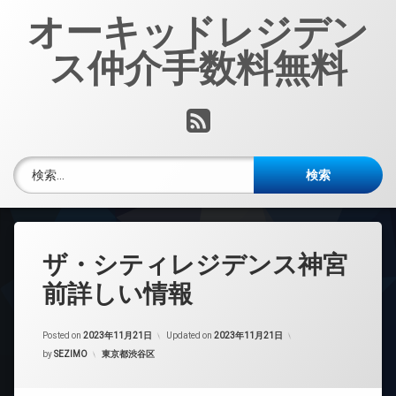
コ
オーキッドレジデン
ン
テ
ス仲介手数料無料
ン
ツ
へ
RSS
ス
キ
ッ
検索:
プ
ザ・シティレジデンス神宮
前詳しい情報
Posted on
2023年11月21日
Updated on
2023年11月21日
カテゴリー:
by
SEZIMO
東京都渋谷区