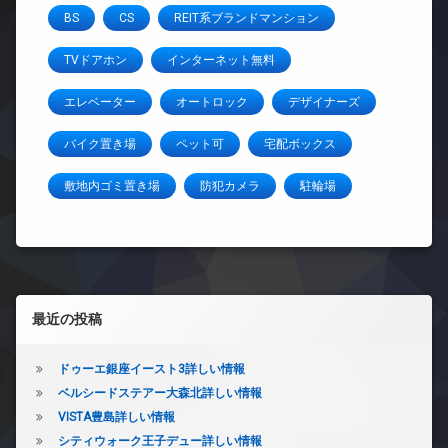
BS
CS
REIT系ブランドマンション
TVドアホン
インターネット無料
エレベーター
オートロック
デザイナーズ
バイク置き場
ペット可
宅配ボックス
敷地内ゴミ置き場
防犯カメラ
駐輪場
左サイドバー
最近の投稿
ドゥーエ銀座イースト3詳しい情報
ベルシードステアー大森北詳しい情報
VISTA豊島詳しい情報
シティウォーク王子デュー詳しい情報