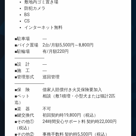
敷地内ゴミ置き場
防犯カメラ
BS
CS
インターネット無料
■駐車場 ―
■バイク置場 2台/月額5,500円～8,800円
■駐輪場 有/月額220円
―――――――
■設 計 ―
■施 工 ―
■管理形式 巡回管理
―――――――
■保 険 借家人賠償付き火災保険要加入
■ペット 相談（敷1積増・小型犬または猫計2匹
迄）
■楽 器 不可
■鍵交換代 初回契約時19,800円（税込）
■その他① 24時間安心サポート料 契約時22,000円
（税込）
■その他② 事務手数料 契約時5,500円（税込）