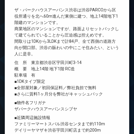
ザ・パークハウスアーバンス渋谷は渋谷PARCOから区
役所通りを北へ60m進んだ東側に建つ、地上14階地下1
階建のマンションです。
商業地区のマンションですが、路面よりセットバックし
て建てられていることから圧迫感は控えめです。
間取りは1DKから3LDKまで計84戸、全て西側の道路方
向が開口部。渋谷の賑わいの中にこそ住みたい、という
人に是非。
住 所 東京都渋谷区宇田川町3-14
概 要 地上14階 地下1階 RC造
駐車場 有
■1DKタイプ限定
■全部屋対象／初回保証料／弊社負担で無料
■さらに賃料1ヶ月分を弊社がキャッシュバック
■物件名フリガナ
ザパークハウスアーバンスシブヤ
■近隣周辺施設情報
ファミリーマートスバル渋谷センタまで約110m
デイリーヤマザキ渋谷宇田川町店まで約200m