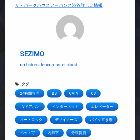
ザ・パークハウスアーバンス渋谷詳しい情報
SEZIMO
orchidresidencemaster.cloud
タグ
24時間管理
BS
CATV
CS
TVドアホン
インターネット
エレベーター
オートロック
デザイナーズ
バイク置き場
ペット可
内廊下
分譲賃貸