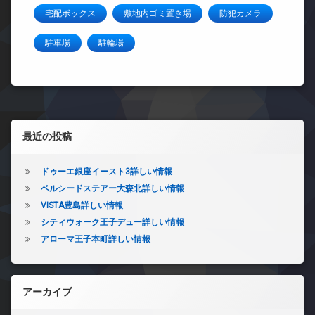
宅配ボックス
敷地内ゴミ置き場
防犯カメラ
駐車場
駐輪場
左サイドバー
最近の投稿
ドゥーエ銀座イースト3詳しい情報
ベルシードステアー大森北詳しい情報
VISTA豊島詳しい情報
シティウォーク王子デュー詳しい情報
アローマ王子本町詳しい情報
アーカイブ