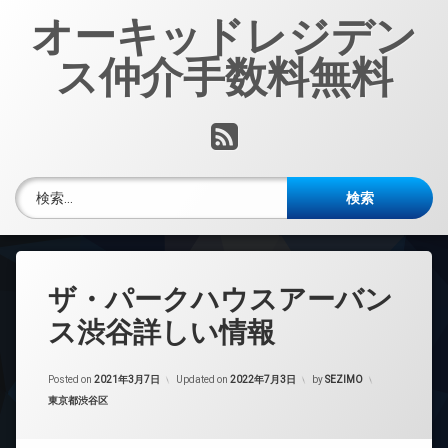
コ
オーキッドレジデン
ン
テ
ス仲介手数料無料
ン
ツ
へ
RSS
ス
キ
ッ
検索:
プ
ザ・パークハウスアーバン
ス渋谷詳しい情報
Posted on
2021年3月7日
Updated on
2022年7月3日
by
SEZIMO
カテゴリー:
東京都渋谷区