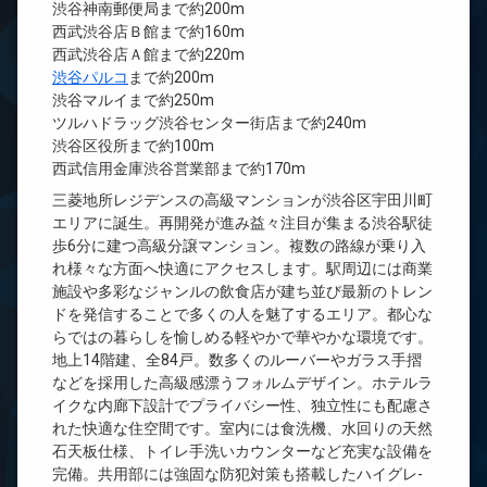
渋谷神南郵便局まで約200m
西武渋谷店Ｂ館まで約160m
西武渋谷店Ａ館まで約220m
渋谷パルコ
まで約200m
渋谷マルイまで約250m
ツルハドラッグ渋谷センター街店まで約240m
渋谷区役所まで約100m
西武信用金庫渋谷営業部まで約170m
三菱地所レジデンスの高級マンションが渋谷区宇田川町
エリアに誕生。再開発が進み益々注目が集まる渋谷駅徒
歩6分に建つ高級分譲マンション。複数の路線が乗り入
れ様々な方面へ快適にアクセスします。駅周辺には商業
施設や多彩なジャンルの飲食店が建ち並び最新のトレン
ドを発信することで多くの人を魅了するエリア。都心な
らではの暮らしを愉しめる軽やかで華やかな環境です。
地上14階建、全84戸。数多くのルーバーやガラス手摺
などを採用した高級感漂うフォルムデザイン。ホテルラ
イクな内廊下設計でプライバシー性、独立性にも配慮さ
れた快適な住空間です。室内には食洗機、水回りの天然
石天板仕様、トイレ手洗いカウンターなど充実な設備を
完備。共用部には強固な防犯対策も搭載したハイグレ-