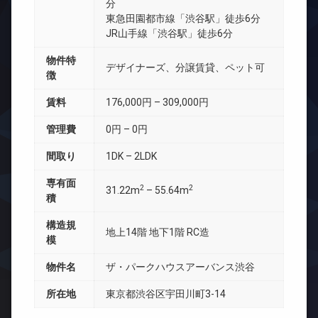
分
東急田園都市線「渋谷駅」徒歩6分
JR山手線「渋谷駅」徒歩6分
物件特
デザイナーズ、分譲賃貸、ペット可
徴
賃料
176,000円 – 309,000円
管理費
0円 – 0円
間取り
1DK – 2LDK
専有面
2
2
31.22m
– 55.64m
積
構造規
地上14階 地下1階 RC造
模
物件名
ザ・パークハウスアーバンス渋谷
所在地
東京都渋谷区宇田川町3-14