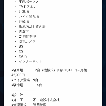
宅配ボックス
TVドアホン
駐車場
バイク置き場
駐輪場
敷地内ゴミ置き場
内廊下
24時間管理
防犯カメラ
BS
CS
CATV
インターネット
■駐車場 12台（機械式）月額36,000円～月額
42,000円
■バイク置場 9台
■駐輪場 114台
―――――――
■設 計 ―
■施 工 不二建設株式会社
■管理形式 巡回管理