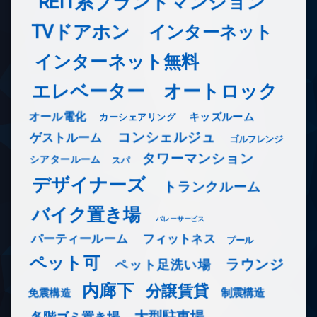
REIT系ブランドマンション
TVドアホン
インターネット
インターネット無料
エレベーター
オートロック
オール電化
キッズルーム
カーシェアリング
コンシェルジュ
ゲストルーム
ゴルフレンジ
タワーマンション
シアタールーム
スパ
デザイナーズ
トランクルーム
バイク置き場
バレーサービス
フィットネス
パーティールーム
プール
ペット可
ラウンジ
ペット足洗い場
内廊下
分譲賃貸
免震構造
制震構造
大型駐車場
各階ゴミ置き場