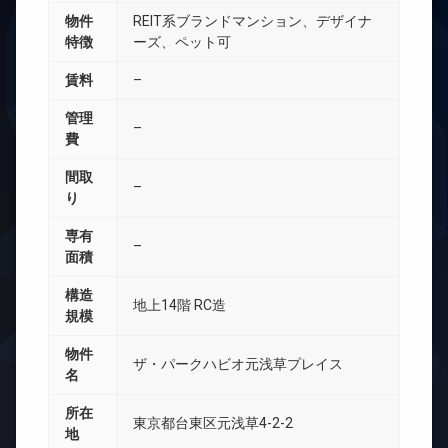
物件
REIT系ブランドマンション、デザイナ
特徴
ーズ、ペット可
賃料
–
管理
–
費
間取
–
り
専有
–
面積
構造
地上14階 RC造
規模
物件
ザ・パークハビオ元浅草プレイス
名
所在
東京都台東区元浅草4-2-2
地