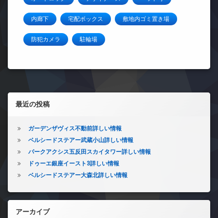
内廊下
宅配ボックス
敷地内ゴミ置き場
防犯カメラ
駐輪場
左サイドバー
最近の投稿
ガーデンザヴィス不動前詳しい情報
ベルシードステアー武蔵小山詳しい情報
パークアクシス五反田スカイタワー詳しい情報
ドゥーエ銀座イースト3詳しい情報
ベルシードステアー大森北詳しい情報
アーカイブ