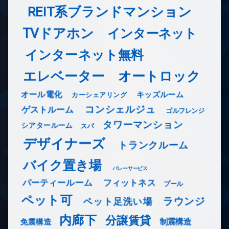
REIT系ブランドマンション
TVドアホン
インターネット
インターネット無料
エレベーター
オートロック
オール電化
キッズルーム
カーシェアリング
コンシェルジュ
ゲストルーム
ゴルフレンジ
タワーマンション
シアタールーム
スパ
デザイナーズ
トランクルーム
バイク置き場
バレーサービス
フィットネス
パーティールーム
プール
ペット可
ラウンジ
ペット足洗い場
内廊下
分譲賃貸
免震構造
制震構造