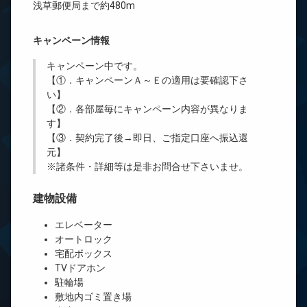
浅草郵便局まで約480m
キャンペーン情報
キャンペーン中です。
【①．キャンペーンＡ～Ｅの適用は要確認下さ
い】
【②．各部屋毎にキャンペーン内容が異なりま
す】
【③．契約完了後→即日、ご指定口座へ振込還
元】
※諸条件・詳細等は是非お問合せ下さいませ。
建物設備
エレベーター
オートロック
宅配ボックス
TVドアホン
駐輪場
敷地内ゴミ置き場