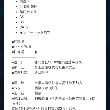
内廊下
24時間管理
防犯カメラ
BS
CS
CATV
インターネット無料
■駐車場 ―
■バイク置場 ―
■駐輪場 有
―――――――
■設 計 株式会社SHOW建築設計事務所
■施 工 名工建設株式会社東京支店
■管理形式 巡回管理
―――――――
■保 険 借家人賠償付き火災保険要加入
■ペット 相談（敷1積増）
■楽 器 相談
■保証会社 利用必須（※大手法人契約の場合、例外
あり）
初回保証委託料/月額賃料等の30％～50％