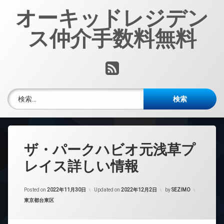
コ
オーキッドレジデン
ン
テ
ス仲介手数料無料
ン
ツ
へ
RSS
ス
キ
ッ
検索:
プ
ザ・パークハビオ元浅草プ
レイス詳しい情報
Posted on
2022年11月30日
Updated on
2022年12月2日
by
SEZIMO
カテゴリー:
東京都台東区