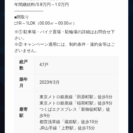
年間継続料/0.8万円～1.0万円
―――――――
■間取り
□1R～1LDK（00.00㎡～00.00㎡）
※① 駐車場・バイク置場・駐輪場の詳細はお問合せ下
さい。
※② キャンペーン適用には、制約条件・違約金等はご
ざいません。
総戸
47戸
数
築年
2023年3月
月
東京メトロ銀座線「田原町駅」徒歩5分
東京メトロ銀座線「稲荷町駅」徒歩9分
最寄
つくばエクスプレス「新御徒町駅」徒
駅
歩9分
都営浅草線「蔵前駅」徒歩10分
JR山手線「上野駅」徒歩15分