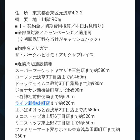
住 所 東京都台東区元浅草4-2-2
概 要 地上14階 RC造
■【→ 契約金／初期費用概算／即日お見積り】
■全部屋対象／キャンペーンＣ／適用可
（※初回保証料を当社がキャッシュバック）
■物件名フリガナ
ザ・パークハビオモトアサクサプレイス
■近隣周辺施設情報
スーパーマーケットヤマザキ三筋店まで約580m
ローソン元浅草3丁目店まで約460m
ドラッグセイムス蔵前3丁目薬局まで約980m
ジョナサン新御徒町店まで約590m
下谷神社前郵便局まで約670m
ライフ新御徒町店
まで約620m
まいばすけっと西浅草2丁目店まで約680m
ミニストップ東上野6丁目店まで約520m
ミニストップ東上野2丁目店まで約550m
ファミリーマート変なホテル東京浅草田原町店まで約
360m