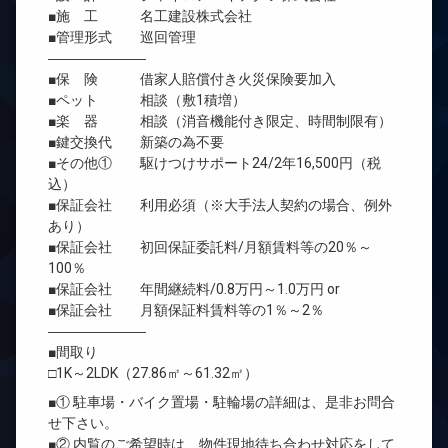
■施 工 名工建設株式会社
■管理形式 巡回管理
―――――――
■保 険 借家人賠償付き火災保険要加入
■ペット 相談（敷1積増）
■楽 器 相談（消音機能付き限定、時間制限有）
■鍵交換代 新築の為不要
■その他① 駆けつけサポート24/2年16,500円（税
込）
■保証会社 利用必須（※大手法人契約の場合、例外
あり）
■保証会社 初回保証委託料/月額賃料等の20％～
100％
■保証会社 年間継続料/0.8万円～1.0万円 or
■保証会社 月額保証料賃料等の1％～2％
―――――――
■間取り
□1K～2LDK（27.86㎡～61.32㎡）
■① 駐車場・バイク置場・駐輪場の詳細は、是非お問合
せ下さい。
■② 内覧のご希望時は、物件現地待ち合わせ対応をして