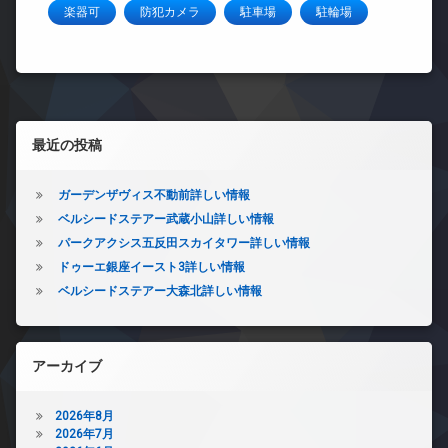
楽器可
防犯カメラ
駐車場
駐輪場
左サイドバー
最近の投稿
ガーデンザヴィス不動前詳しい情報
ベルシードステアー武蔵小山詳しい情報
パークアクシス五反田スカイタワー詳しい情報
ドゥーエ銀座イースト3詳しい情報
ベルシードステアー大森北詳しい情報
アーカイブ
2026年8月
2026年7月