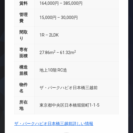
賃料
164,000円 – 385,000円
管理
15,000円 – 30,000円
費
間取
1R – 2LDK
り
専有
2
2
27.86m
– 61.32m
面積
構造
地上10階 RC造
規模
物件
ザ・パークハビオ日本橋三越前
名
所在
東京都中央区日本橋堀留町1-1-5
地
ザ・パークハビオ日本橋三越前詳しい情報