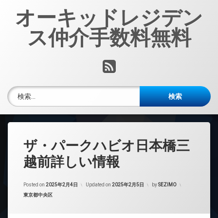
コ
オーキッドレジデン
ン
テ
ス仲介手数料無料
ン
ツ
へ
RSS
ス
キ
ッ
検索:
プ
ザ・パークハビオ日本橋三
越前詳しい情報
Posted on
2025年2月4日
Updated on
2025年2月5日
by
SEZIMO
カテゴリー:
東京都中央区