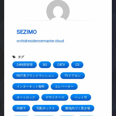
SEZIMO
orchidresidencemaster.cloud
タグ
24時間管理
BS
CATV
CS
REIT系ブランドマンション
TVドアホン
インターネット無料
エレベーター
オートロック
デザイナーズ
ペット可
内廊下
宅配ボックス
敷地内ゴミ置き場