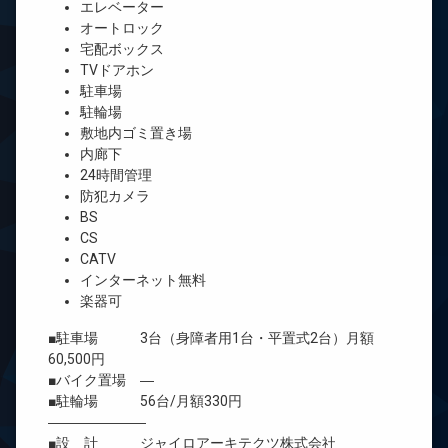
エレベーター
オートロック
宅配ボックス
TVドアホン
駐車場
駐輪場
敷地内ゴミ置き場
内廊下
24時間管理
防犯カメラ
BS
CS
CATV
インターネット無料
楽器可
■駐車場 3台（身障者用1台・平置式2台）月額
60,500円
■バイク置場 ―
■駐輪場 56台/月額330円
―――――――
■設 計 ジャイロアーキテクツ株式会社