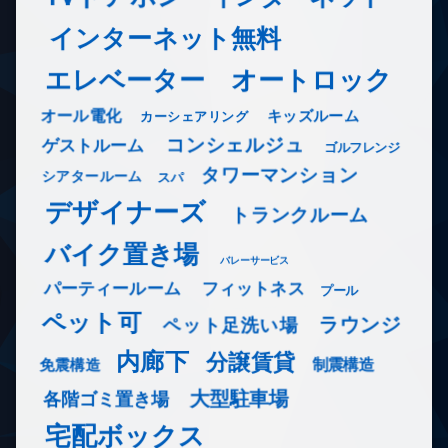
インターネット無料
エレベーター
オートロック
オール電化
キッズルーム
カーシェアリング
コンシェルジュ
ゲストルーム
ゴルフレンジ
タワーマンション
シアタールーム
スパ
デザイナーズ
トランクルーム
バイク置き場
バレーサービス
フィットネス
パーティールーム
プール
ペット可
ラウンジ
ペット足洗い場
内廊下
分譲賃貸
免震構造
制震構造
大型駐車場
各階ゴミ置き場
宅配ボックス