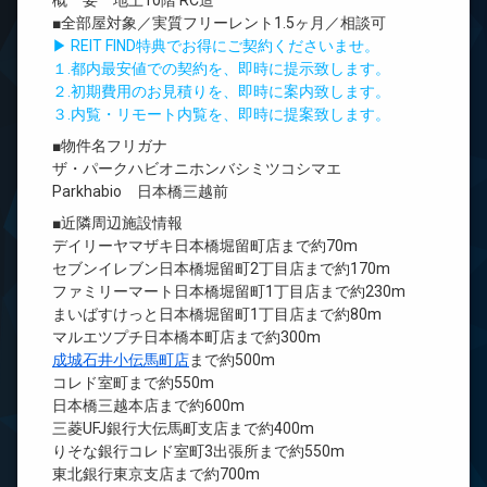
概 要 地上10階 RC造
■全部屋対象／実質フリーレント1.5ヶ月／相談可
▶ REIT FIND特典でお得にご契約くださいませ。
１.都内最安値での契約を、即時に提示致します。
２.初期費用のお見積りを、即時に案内致します。
３.内覧・リモート内覧を、即時に提案致します。
■物件名フリガナ
ザ・パークハビオニホンバシミツコシマエ
Parkhabio 日本橋三越前
■近隣周辺施設情報
デイリーヤマザキ日本橋堀留町店まで約70m
セブンイレブン日本橋堀留町2丁目店まで約170m
ファミリーマート日本橋堀留町1丁目店まで約230m
まいばすけっと日本橋堀留町1丁目店まで約80m
マルエツプチ日本橋本町店まで約300m
成城石井小伝馬町店
まで約500m
コレド室町まで約550m
日本橋三越本店まで約600m
三菱UFJ銀行大伝馬町支店まで約400m
りそな銀行コレド室町3出張所まで約550m
東北銀行東京支店まで約700m