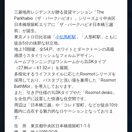
三菱地所レジデンスが贈る賃貸マンション「The
Parkhabio（ザ・パークハビオ）」シリーズより中央区
日本橋堀留町エリアに「ザ・パークハビオ日本橋三越
前」が誕生。
東京メトロ日比谷線「
小伝馬町駅
」「人形町駅」ともに
徒歩5分の抜群な好立地。
地上10階建、全54戸。ホワイトとダークトーンの高級
感漂うスタイリッシュなフォルムデザイン。
ルームプランニングはワンルームから2LDKタイプ
（27.86㎡～61.32㎡）を展開。
多様化するライフスタイルに応じたRoomotシリーズを
採用しており、バスタブと洗い場を兼用した「Roomot
BathMor」を導入しております。
また、引き戸仕様の1LDKタイプやた「Roomot desko」
を全住戸に設置した快適な住空間です。
周辺は「日本橋三越」や「コレド室町」などが徒歩10分
圏内に点在する魅力的なロケーションとなっておりま
す。
住 所 東京都中央区日本橋堀留町1-1-5