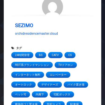
SEZIMO
orchidresidencemaster.cloud
タグ
24時間管理
BS
CATV
CS
REIT系ブランドマンション
TVドアホン
インターネット無料
エレベーター
オートロック
デザイナーズ
バイク置き場
ペット可
内廊下
宅配ボックス
敷地内ゴミ置き場
防犯カメラ
駐車場