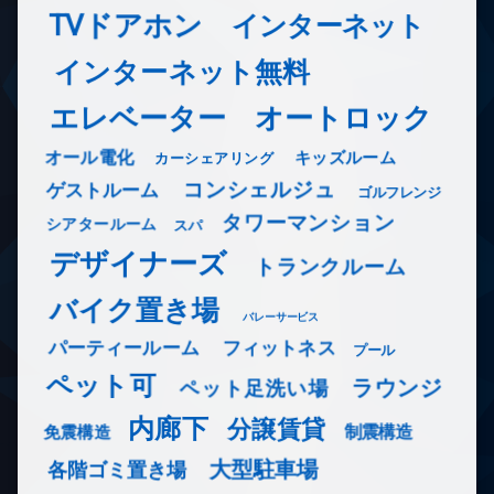
TVドアホン
インターネット
インターネット無料
エレベーター
オートロック
オール電化
キッズルーム
カーシェアリング
コンシェルジュ
ゲストルーム
ゴルフレンジ
タワーマンション
シアタールーム
スパ
デザイナーズ
トランクルーム
バイク置き場
バレーサービス
フィットネス
パーティールーム
プール
ペット可
ラウンジ
ペット足洗い場
内廊下
分譲賃貸
免震構造
制震構造
大型駐車場
各階ゴミ置き場