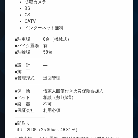
防犯カメラ
BS
CS
CATV
インターネット無料
■駐車場 8台（機械式）
■バイク置場 有
■駐輪場 58台
―――――――
■設 計 ―
■施 工 ―
■管理形式 巡回管理
―――――――
■保 険 借家人賠償付き火災保険要加入
■ペット 相談（敷1積増）
■楽 器 不可
■保証会社 利用必須
―――――――
■間取り
□1R～2LDK（25.30㎡～48.81㎡）