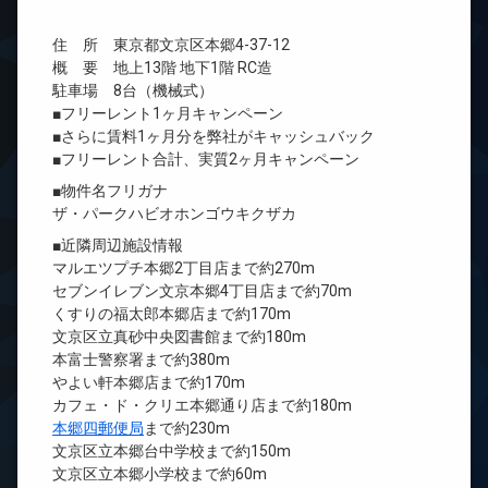
住 所 東京都文京区本郷4-37-12
概 要 地上13階 地下1階 RC造
駐車場 8台（機械式）
■フリーレント1ヶ月キャンペーン
■さらに賃料1ヶ月分を弊社がキャッシュバック
■フリーレント合計、実質2ヶ月キャンペーン
■物件名フリガナ
ザ・パークハビオホンゴウキクザカ
■近隣周辺施設情報
マルエツプチ本郷2丁目店まで約270m
セブンイレブン文京本郷4丁目店まで約70m
くすりの福太郎本郷店まで約170m
文京区立真砂中央図書館まで約180m
本富士警察署まで約380m
やよい軒本郷店まで約170m
カフェ・ド・クリエ本郷通り店まで約180m
本郷四郵便局
まで約230m
文京区立本郷台中学校まで約150m
文京区立本郷小学校まで約60m