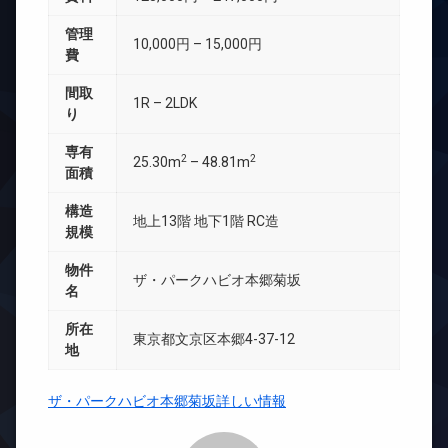
管理
10,000円 – 15,000円
費
間取
1R – 2LDK
り
専有
2
2
25.30m
– 48.81m
面積
構造
地上13階 地下1階 RC造
規模
物件
ザ・パークハビオ本郷菊坂
名
所在
東京都文京区本郷4-37-12
地
ザ・パークハビオ本郷菊坂詳しい情報