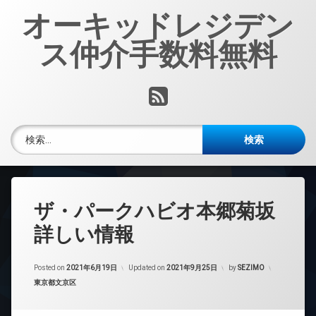
コ
オーキッドレジデン
ン
テ
ス仲介手数料無料
ン
ツ
へ
RSS
ス
キ
ッ
検索:
プ
ザ・パークハビオ本郷菊坂
詳しい情報
Posted on
2021年6月19日
Updated on
2021年9月25日
by
SEZIMO
カテゴリー:
東京都文京区