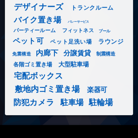
デザイナーズ
トランクルーム
バイク置き場
バレーサービス
フィットネス
パーティールーム
プール
ペット可
ラウンジ
ペット足洗い場
内廊下
分譲賃貸
免震構造
制震構造
大型駐車場
各階ゴミ置き場
宅配ボックス
敷地内ゴミ置き場
楽器可
防犯カメラ
駐輪場
駐車場