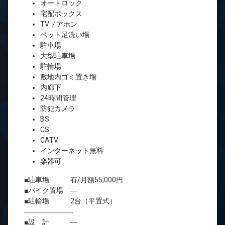
オートロック
宅配ボックス
TVドアホン
ペット足洗い場
駐車場
大型駐車場
駐輪場
敷地内ゴミ置き場
内廊下
24時間管理
防犯カメラ
BS
CS
CATV
インターネット無料
楽器可
■駐車場 有/月額55,000円
■バイク置場 ―
■駐輪場 2台（平置式）
―――――――
■設 計 ―