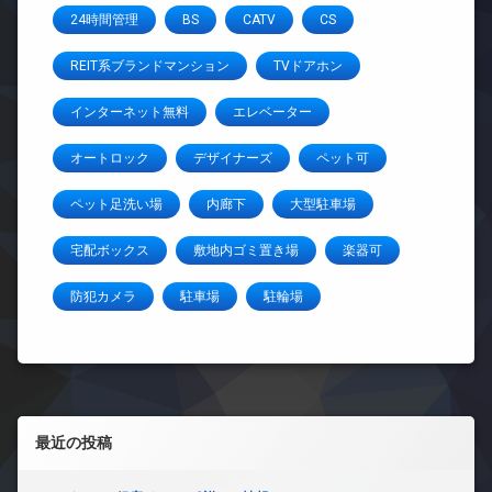
24時間管理
BS
CATV
CS
REIT系ブランドマンション
TVドアホン
インターネット無料
エレベーター
オートロック
デザイナーズ
ペット可
ペット足洗い場
内廊下
大型駐車場
宅配ボックス
敷地内ゴミ置き場
楽器可
防犯カメラ
駐車場
駐輪場
左サイドバー
最近の投稿