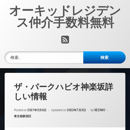
コ
オーキッドレジデン
ン
テ
ス仲介手数料無料
ン
ツ
へ
RSS
ス
キ
ッ
検索:
プ
ザ・パークハビオ神楽坂詳
しい情報
Posted on
2021年3月6日
Updated on
2022年7月3日
by
SEZIMO
カテゴリー:
東京都新宿区