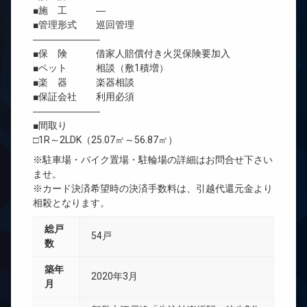
■施 工 ―
■管理形式 巡回管理
―――――――
■保 険 借家人賠償付き火災保険要加入
■ペット 相談（敷1積増）
■楽 器 楽器相談
■保証会社 利用必須
―――――――
■間取り
□1R～2LDK（25.07㎡～56.87㎡）
※駐車場・バイク置場・駐輪場の詳細はお問合せ下さい
ませ。
※カード決済希望時の決済手数料は、引越代還元金より
相殺となります。
総戸
54戸
数
築年
2020年3月
月