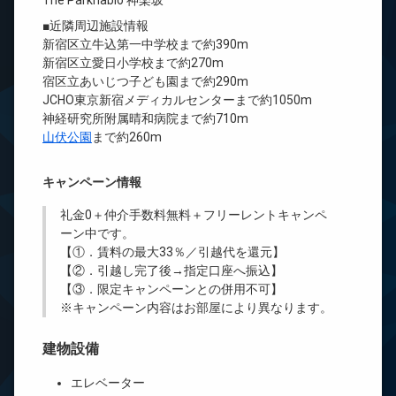
The Parkhabio 神楽坂
■近隣周辺施設情報
新宿区立牛込第一中学校まで約390m
新宿区立愛日小学校まで約270m
宿区立あいじつ子ども園まで約290m
JCHO東京新宿メディカルセンターまで約1050m
神経研究所附属晴和病院まで約710m
山伏公園
まで約260m
キャンペーン情報
礼金0
＋
仲介手数料無料
＋
フリーレント
キャンペ
ーン中です。
【①．賃料の最大33％／引越代を還元】
【②．引越し完了後→指定口座へ振込】
【③．限定キャンペーンとの併用不可】
※キャンペーン内容はお部屋により異なります。
建物設備
エレベーター