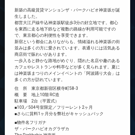
新築の高級賃貸マンションザ・パークハビオ神楽坂が誕
生しました。
都営大江戸線牛込神楽坂駅徒歩3分の好立地です。都心
を東西に走る地下鉄など複数の路線が利用可能ですの
で、東京都心の利便性を享受できます。
新宿という都会にありながらも、情緒溢れる神楽坂の街
並みは多くの方に愛されています。表通りには活気ある
商店街で賑わいがあります。
一歩入ると静かな路地がめぐり、隠れた名店や趣のある
カフェやレストランや料亭などが多く見られます。夏に
は神楽坂まつりのメインイベントの「阿波踊り大会」は
多くの方が訪れています。
住 所 東京都新宿区横寺町58-3
概 要 地上10階 RC造
駐車場 2台（平置式）
■103／504号室限定／フリーレント2ヶ月
■さらに賃料1ヶ月分を弊社がキャッシュバック
■物件名フリガナ
ザ・パークハビオカグラザカ