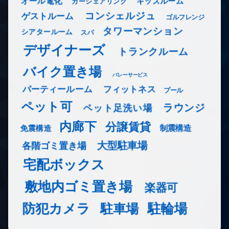
オール電化
キッズルーム
カーシェアリング
コンシェルジュ
ゲストルーム
ゴルフレンジ
タワーマンション
シアタールーム
スパ
デザイナーズ
トランクルーム
バイク置き場
バレーサービス
フィットネス
パーティールーム
プール
ペット可
ラウンジ
ペット足洗い場
内廊下
分譲賃貸
免震構造
制震構造
大型駐車場
各階ゴミ置き場
宅配ボックス
敷地内ゴミ置き場
楽器可
防犯カメラ
駐輪場
駐車場