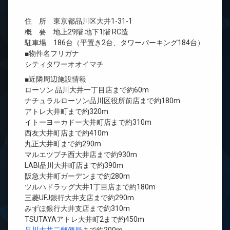
住 所 東京都品川区大井1-31-1
概 要 地上29階 地下1階 RC造
駐車場 186台（平置き2台、タワーパーキング184台）
■物件名フリガナ
シティタワーオオイマチ
■近隣周辺施設情報
ローソン 品川大井一丁目店まで約60m
ナチュラルローソン品川区役所前店まで約180m
アトレ大井町まで約320m
イトーヨーカドー大井町店まで約310m
西友大井町店まで約410m
丸正大井町まで約290m
マルエツプチ西大井店まで約930m
LABI品川大井町店まで約390m
阪急大井町ガーデンまで約280m
ツルハドラッグ大井1丁目店まで約180m
三菱UFJ銀行大井支店まで約290m
みずほ銀行大井支店まで約310m
TSUTAYAアトレ大井町2まで約450m