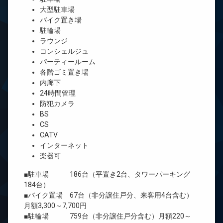
大型駐車場
バイク置き場
駐輪場
ラウンジ
コンシェルジュ
パーティールーム
各階ゴミ置き場
内廊下
24時間管理
防犯カメラ
BS
CS
CATV
インターネット
楽器可
■駐車場 186台（平置き2台、タワーパーキング
184台）
■バイク置場 67台（非分譲住戸分、来客用4台含む）
月額3,300～7,700円
■駐輪場 759台（非分譲住戸分含む）月額220～