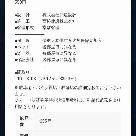
550円
―――――――
■設 計 株式会社日建設計
■施 工 西松建設株式会社
■管理形式 常駐管理
―――――――
■保 険 借家人賠償付き火災保険要加入
■ペット 各部屋毎に異なる
■楽 器 各部屋毎に異なる
■保証会社 各部屋毎に異なる
―――――――
■間取り
□1R～3LDK（23.12㎡～83.53㎡）
※駐車場・バイク置場・駐輪場の詳細はお問合せ下さい
ませ。
※カード決済希望時の決済手数料は、引越代還元金より
相殺となります。
総戸
635戸
数