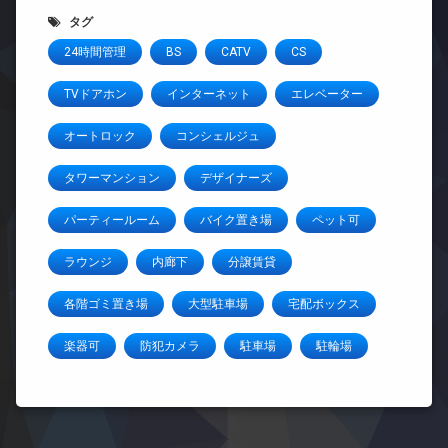
タグ
24時間管理
BS
CATV
CS
TVドアホン
インターネット
エレベーター
オートロック
コンシェルジュ
タワーマンション
デザイナーズ
パーティールーム
バイク置き場
ペット可
ラウンジ
内廊下
分譲賃貸
各階ゴミ置き場
大型駐車場
宅配ボックス
楽器可
防犯カメラ
駐車場
駐輪場