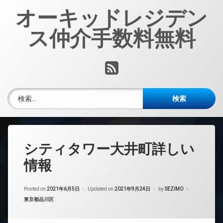
コ
オーキッドレジデン
ン
テ
ス仲介手数料無料
ン
ツ
へ
RSS
ス
キ
ッ
検索:
プ
シティタワー大井町詳しい
情報
Posted on
2021年6月5日
Updated on
2021年9月24日
by
SEZIMO
カテゴリー:
東京都品川区