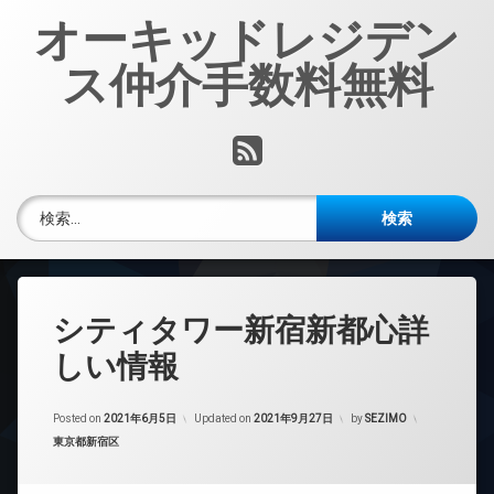
コ
オーキッドレジデン
ン
テ
ス仲介手数料無料
ン
ツ
へ
RSS
ス
キ
ッ
検索:
プ
シティタワー新宿新都心詳
しい情報
Posted on
2021年6月5日
Updated on
2021年9月27日
by
SEZIMO
カテゴリー:
東京都新宿区