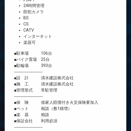
24時間管理
防犯カメラ
BS
CS
CATV
インターネット
楽器可
■駐車場 106台
■バイク置場 25台
■駐輪場 393台
―――――――
■設 計 清水建設株式会社
■施 工 清水建設株式会社
■管理形式 常駐管理
―――――――
■保 険 借家人賠償付き火災保険要加入
■ペット 相談（敷1積増）
■楽 器 相談
■保証会社 利用必須
―――――――