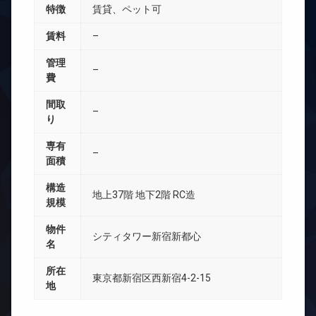
特徴
賃貸、ペット可
賃料
–
管理
–
費
間取
–
り
専有
–
面積
構造
地上37階 地下2階 RC造
規模
物件
シティタワー新宿新都心
名
所在
東京都新宿区西新宿4-2-15
地