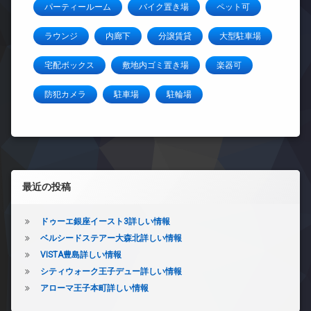
パーティールーム
バイク置き場
ペット可
ラウンジ
内廊下
分譲賃貸
大型駐車場
宅配ボックス
敷地内ゴミ置き場
楽器可
防犯カメラ
駐車場
駐輪場
左サイドバー
最近の投稿
ドゥーエ銀座イースト3詳しい情報
ベルシードステアー大森北詳しい情報
VISTA豊島詳しい情報
シティウォーク王子デュー詳しい情報
アローマ王子本町詳しい情報