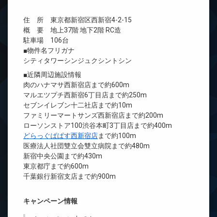
住 所 東京都新宿区西新宿4-2-15
概 要 地上37階 地下2階 RC造
駐車場 106台
■物件名フリガナ
シティタワーシンジュクシントシン
■近隣周辺施設情報
肉のハナマサ西新宿店まで約600m
マルエツプチ西新宿6丁目店まで約250m
セブンイレブン十二社店まで約10m
ファミリーマートサンズ西新宿店まで約200m
ローソンストア100渋谷本町3丁目店まで約400m
どらっぐぱぱす西新宿店
まで約100m
医療法人社団雙立会雙立病院まで約480m
新宿中央公園まで約430m
東京都庁まで約600m
千葉銀行新宿支店まで約900m
キャンペーン情報