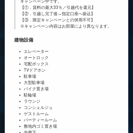
キャンペーン中です。
【①．賃料の最大33％／引越代を還元】
【②．引越し完了後→指定口座へ振込】
【③．限定キャンペーンとの併用不可】
※キャンペーン内容はお部屋により異なります。
建物設備
エレベーター
オートロック
宅配ボックス
TVドアホン
駐車場
大型駐車場
バイク置き場
駐輪場
ラウンジ
コンシェルジュ
ゲストルーム
パーティールーム
敷地内ゴミ置き場
内廊下