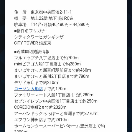
住 所 東京都中央区湊2-11-1
概 要 地上22階 地下1階 RC造
駐車場 114台/月額40,480円～44,880円
■物件名フリガナ
シティタワーヒガシギンザ
CITY TOWER 銀座東
■近隣周辺施設情報
マルエツプチ八丁堀店まで約700m
miniピアゴ入船1丁目店まで約280m
まいばすけっと新富町駅前店まで約460m
まいばすけっと新川2丁目店まで約780m
デリド湊店まで約210m
ローソン入船店
まで約170m
ファミリーマート入船1丁目店まで約280m
セブンイレブン中央区湊1丁目店まで約250m
COREDO室町2まで約2320m
アーバンドックららぽーと豊洲まで約2770m
エフワン神田店まで約2810m
ホームセンタースーパービバホーム豊洲店まで約