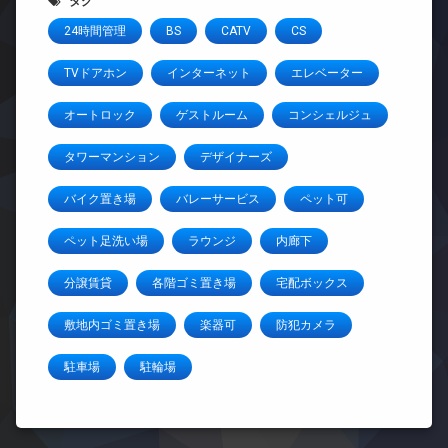
タグ
24時間管理
BS
CATV
CS
TVドアホン
インターネット
エレベーター
オートロック
ゲストルーム
コンシェルジュ
タワーマンション
デザイナーズ
バイク置き場
バレーサービス
ペット可
ペット足洗い場
ラウンジ
内廊下
分譲賃貸
各階ゴミ置き場
宅配ボックス
敷地内ゴミ置き場
楽器可
防犯カメラ
駐車場
駐輪場