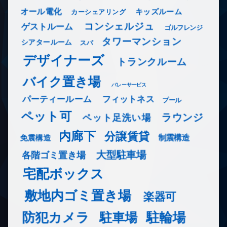
オール電化
キッズルーム
カーシェアリング
コンシェルジュ
ゲストルーム
ゴルフレンジ
タワーマンション
シアタールーム
スパ
デザイナーズ
トランクルーム
バイク置き場
バレーサービス
フィットネス
パーティールーム
プール
ペット可
ラウンジ
ペット足洗い場
内廊下
分譲賃貸
免震構造
制震構造
大型駐車場
各階ゴミ置き場
宅配ボックス
敷地内ゴミ置き場
楽器可
防犯カメラ
駐輪場
駐車場