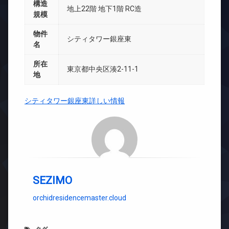
構造
地上22階 地下1階 RC造
規模
物件
シティタワー銀座東
名
所在
東京都中央区湊2-11-1
地
シティタワー銀座東詳しい情報
SEZIMO
orchidresidencemaster.cloud