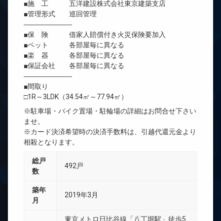
■施 工 五洋建設株式会社東京建築支店
■管理形式 巡回管理
―――――――
■保 険 借家人賠償付き火災保険要加入
■ペット 各部屋毎に異なる
■楽 器 各部屋毎に異なる
■保証会社 各部屋毎に異なる
―――――――
■間取り
□1R～3LDK（34.54㎡～77.94㎡）
※駐車場・バイク置場・駐輪場の詳細はお問合せ下さい
ませ。
※カード決済希望時の決済手数料は、引越代還元金より
相殺となります。
総戸
492戸
数
築年
2019年3月
月
東京メトロ日比谷線「八丁堀駅」徒歩5