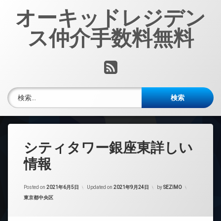
コ
オーキッドレジデン
ン
テ
ス仲介手数料無料
ン
ツ
へ
RSS
ス
キ
ッ
検索:
プ
シティタワー銀座東詳しい
情報
Posted on
2021年6月5日
Updated on
2021年9月24日
by
SEZIMO
カテゴリー:
東京都中央区