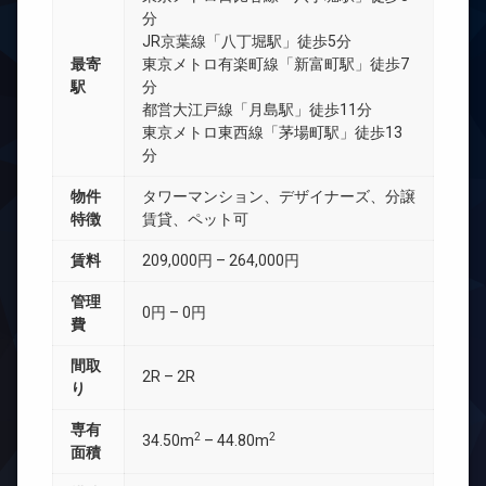
分
JR京葉線「八丁堀駅」徒歩5分
最寄
東京メトロ有楽町線「新富町駅」徒歩7
駅
分
都営大江戸線「月島駅」徒歩11分
東京メトロ東西線「茅場町駅」徒歩13
分
物件
タワーマンション、デザイナーズ、分譲
特徴
賃貸、ペット可
賃料
209,000円 – 264,000円
管理
0円 – 0円
費
間取
2R – 2R
り
専有
2
2
34.50m
– 44.80m
面積