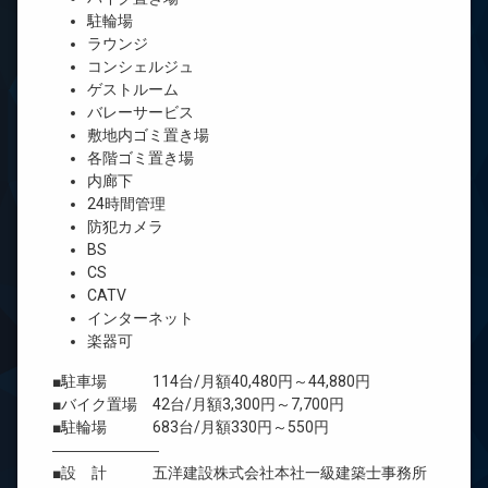
駐輪場
ラウンジ
コンシェルジュ
ゲストルーム
バレーサービス
敷地内ゴミ置き場
各階ゴミ置き場
内廊下
24時間管理
防犯カメラ
BS
CS
CATV
インターネット
楽器可
■駐車場 114台/月額40,480円～44,880円
■バイク置場 42台/月額3,300円～7,700円
■駐輪場 683台/月額330円～550円
―――――――
■設 計 五洋建設株式会社本社一級建築士事務所