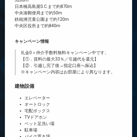
3200m
日本橋高島屋S.C.まで約870m
中央湊郵便局まで約50m
鉄砲洲児童公園まで約120m
中央区役所まで約840m
キャンペーン情報
礼金0
＋
仲介手数料無料
キャンペーン中です。
【①．賃料の最大33％／引越代を還元】
【②．引越し完了後→指定口座へ振込】
※キャンペーン内容はお部屋により異なります。
建物設備
エレベーター
オートロック
宅配ボックス
TVドアホン
ペット足洗い場
駐車場
バイク置き場