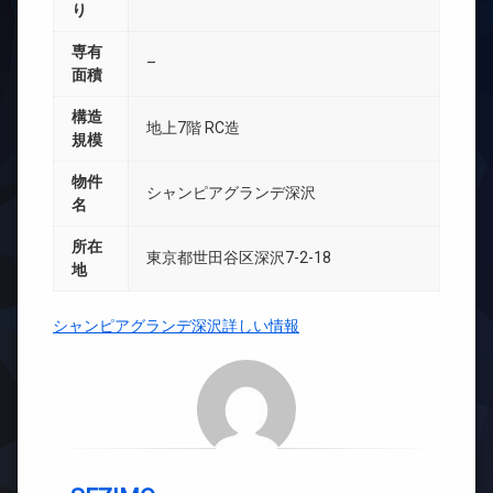
り
専有
–
面積
構造
地上7階 RC造
規模
物件
シャンピアグランデ深沢
名
所在
東京都世田谷区深沢7-2-18
地
シャンピアグランデ深沢詳しい情報