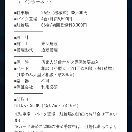
インターネット
■駐車場 26台（機械式）38,500円
■バイク置場 4台/月額5,500円
■駐輪場 86台/初回登録料3,300円
―――――――
■設 計 ―
■施 工 東レ建設
■管理形式 通勤管理
―――――――
■保 険 借家人賠償付き火災保険要加入
■ペット 相談（小型犬・猫1匹迄相談・敷1積増）
（1階のみ大型犬相談・敷2積増）
■楽 器 不可
■保証会社 利用必須
―――――――
■間取り
□1LDK～3LDK（45.07㎡～73.16㎡）
※駐車場・バイク置場・駐輪場の詳細はお問合せ下さい
ませ。
※カード決済希望時の決済手数料は、引越代還元金より