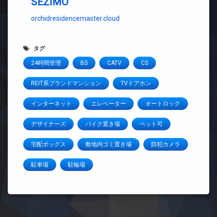
SEZIMO
orchidresidencemaster.cloud
タグ
24時間管理
BS
CATV
CS
REIT系ブランドマンション
TVドアホン
インターネット
エレベーター
オートロック
デザイナーズ
バイク置き場
ペット可
宅配ボックス
敷地内ゴミ置き場
防犯カメラ
駐車場
駐輪場