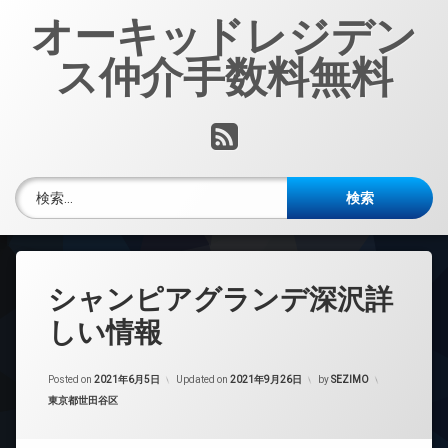
コ
オーキッドレジデン
ン
テ
ス仲介手数料無料
ン
ツ
へ
RSS
ス
キ
ッ
検索:
プ
シャンピアグランデ深沢詳
しい情報
Posted on
2021年6月5日
Updated on
2021年9月26日
by
SEZIMO
カテゴリー:
東京都世田谷区