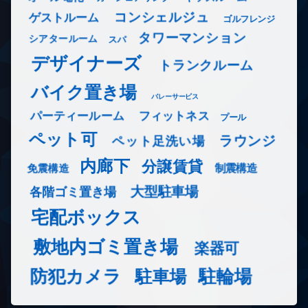
コンシェルジュ
ゲストルーム
ゴルフレンジ
タワーマンション
シアタールーム
スパ
デザイナーズ
トランクルーム
バイク置き場
バレーサービス
フィットネス
パーティールーム
プール
ペット可
ラウンジ
ペット足洗い場
内廊下
分譲賃貸
免震構造
制震構造
大型駐車場
各階ゴミ置き場
宅配ボックス
敷地内ゴミ置き場
楽器可
防犯カメラ
駐輪場
駐車場