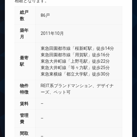
相殺となります。
総戸
86戸
数
築年
2011年10月
月
東急田園都市線「桜新町駅」徒歩14分
東急田園都市線「用賀駅」徒歩16分
最寄
東急大井町線「上野毛駅」徒歩22分
駅
東急大井町線「等々力駅」徒歩25分
東急東横線「都立大学駅」徒歩30分
物件
REIT系ブランドマンション、デザイナ
特徴
ーズ、ペット可
賃料
–
管理
–
費
間取
–