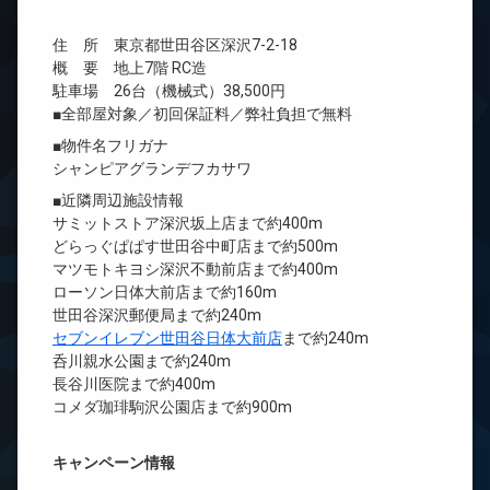
住 所 東京都世田谷区深沢7-2-18
概 要 地上7階 RC造
駐車場 26台（機械式）38,500円
■全部屋対象／初回保証料／弊社負担で無料
■物件名フリガナ
シャンピアグランデフカサワ
■近隣周辺施設情報
サミットストア深沢坂上店まで約400m
どらっぐぱぱす世田谷中町店まで約500m
マツモトキヨシ深沢不動前店まで約400m
ローソン日体大前店まで約160m
世田谷深沢郵便局まで約240m
セブンイレブン世田谷日体大前店
まで約240m
呑川親水公園まで約240m
長谷川医院まで約400m
コメダ珈琲駒沢公園店まで約900m
キャンペーン情報