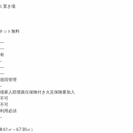
ミ置き場
ネット無料
―
 ―
有
―
―
―
巡回管理
―
家人賠償責任保険付き火災保険要加入
不可
不可
利用必須
―
8.61㎡～67.30㎡）