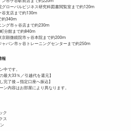
ン市ケ谷駅前店まで約220m
院グローバルビジネス研究科図書閲覧室まで約120m
谷支店まで約130m
で約340m
ング市ヶ谷店まで約230m
番町分館まで約840m
東京顕微鏡院市ヶ谷本院まで約200m
ジャパン市ヶ谷トレーニングセンターまで約250m
情報
ン中です。
の最大33％／引越代を還元】
し完了後→指定口座へ振込】
ーン内容はお部屋により異なります。
ック
クス
ホン