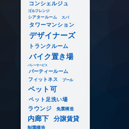
コンシェルジュ
ゴルフレンジ
シアタールーム
スパ
タワーマンション
デザイナーズ
トランクルーム
バイク置き場
バレーサービス
パーティールーム
フィットネス
プール
ペット可
ペット足洗い場
ラウンジ
免震構造
内廊下
分譲賃貸
制震構造