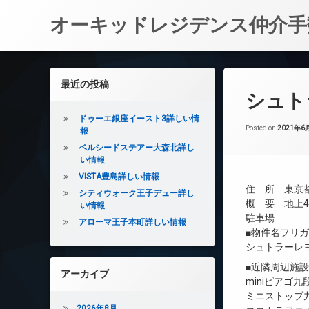
オーキッドレジデンス仲介手
コ
ン
左サイドバー
最近の投稿
テ
シュト
ン
ツ
ドゥーエ銀座イースト3詳しい情
へ
Posted on
2021年6
報
ス
ベルシードステアー大森北詳し
キ
い情報
ッ
VISTA豊島詳しい情報
プ
住 所 東京都
シティウォーク王子デュー詳し
概 要 地上4
い情報
駐車場 ―
アローマ王子本町詳しい情報
■物件名フリ
シュトラーレ
■近隣周辺施
アーカイブ
miniピアゴ九
ミニストップ九
2026年8月