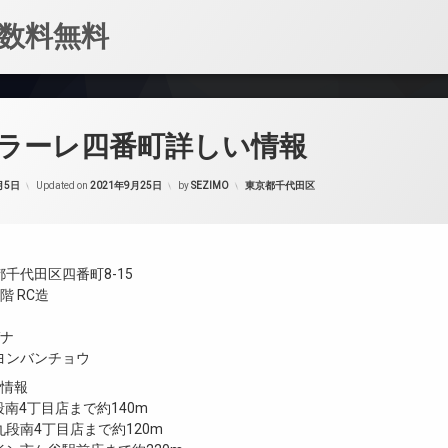
数料無料
ラーレ四番町詳しい情報
カテゴリー:
月5日
Updated on
2021年9月25日
by
SEZIMO
東京都千代田区
千代田区四番町8-15
階 RC造
ガナ
ヨンバンチョウ
設情報
段南4丁目店まで約140m
段南4丁目店まで約120m