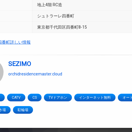
地上4階 RC造
シュトラーレ四番町
東京都千代田区四番町8-15
四番町詳しい情報
SEZIMO
orchidresidencemaster.cloud
CATV
CS
TVドアホン
インターネット無料
オー
き場
駐輪場